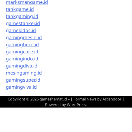
marksmangame.id
tankgame.id
tankgaming.id
gamestanker.id
gamekidos.id
gamingmesin.id
gaminghero.id
gamingcore.id
gamingindo.id
gamingdiva.id
mesingaming.id
gamingsuper.id
gamingviva.id
Copyright © 2026
gameshemat.id –
| Formal News by
Ascendoor
|
Powered by
WordPress
.