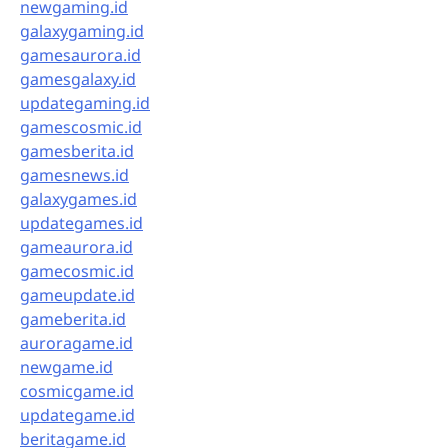
newgaming.id
galaxygaming.id
gamesaurora.id
gamesgalaxy.id
updategaming.id
gamescosmic.id
gamesberita.id
gamesnews.id
galaxygames.id
updategames.id
gameaurora.id
gamecosmic.id
gameupdate.id
gameberita.id
auroragame.id
newgame.id
cosmicgame.id
updategame.id
beritagame.id