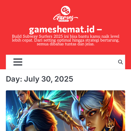
Skip
to
content
gameshemat.id –
Build Subway Surfers 2025 ini bisa bantu kamu naik level
lebih cepat. Dari setting optimal hingga strategi bertarung,
semua dibahas tuntas dan jelas.
Day:
July 30, 2025