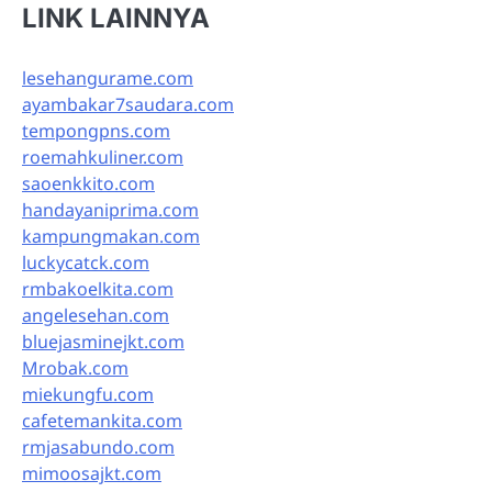
LINK LAINNYA
lesehangurame.com
ayambakar7saudara.com
tempongpns.com
roemahkuliner.com
saoenkkito.com
handayaniprima.com
kampungmakan.com
luckycatck.com
rmbakoelkita.com
angelesehan.com
bluejasminejkt.com
Mrobak.com
miekungfu.com
cafetemankita.com
rmjasabundo.com
mimoosajkt.com