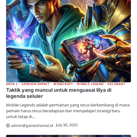
DOTA 2
GENSHIN IMPACT
MINECRAFT
MOBILE LEGEND
VALORANT
Taktik yang muncul untuk menguasai lilya di
legenda seluler
Mobile Legends adalah permainan yang terus berkembang di mana
pemain harus terus beradaptasi dan mempelajari strategi baru
untuk tetap di…
July 30, 2025
admin@gameshemat.id