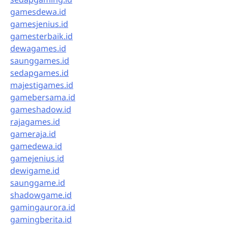
gamesdewa.id
gamesjenius.id
gamesterbaik.id
dewagames.id
saunggames.id
sedapgames.id
majestigames.id
gamebersama.id
gameshadow.id
rajagames.id
gameraja.id
gamedewa.id
gamejenius.id
dewigame.id
saunggame.id
shadowgame.id
gamingaurora.id
gamingberita.id