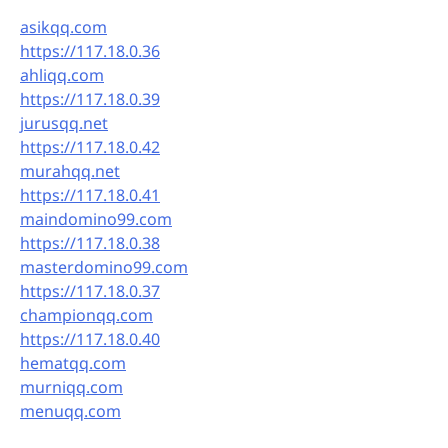
asikqq.com
https://117.18.0.36
ahliqq.com
https://117.18.0.39
jurusqq.net
https://117.18.0.42
murahqq.net
https://117.18.0.41
maindomino99.com
https://117.18.0.38
masterdomino99.com
https://117.18.0.37
championqq.com
https://117.18.0.40
hematqq.com
murniqq.com
menuqq.com