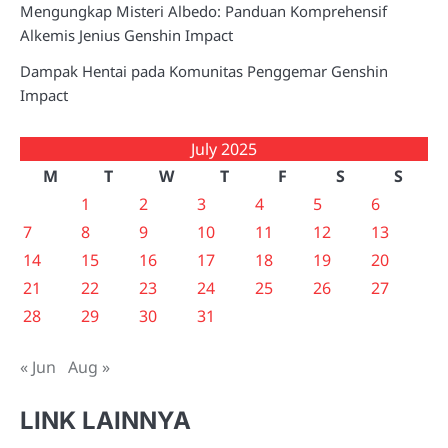
Mengungkap Misteri Albedo: Panduan Komprehensif
Alkemis Jenius Genshin Impact
Dampak Hentai pada Komunitas Penggemar Genshin
Impact
July 2025
M
T
W
T
F
S
S
1
2
3
4
5
6
7
8
9
10
11
12
13
14
15
16
17
18
19
20
21
22
23
24
25
26
27
28
29
30
31
« Jun
Aug »
LINK LAINNYA