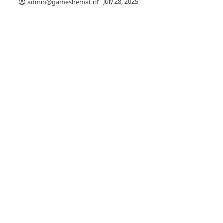
July 28, 2025
admin@gameshemat.id