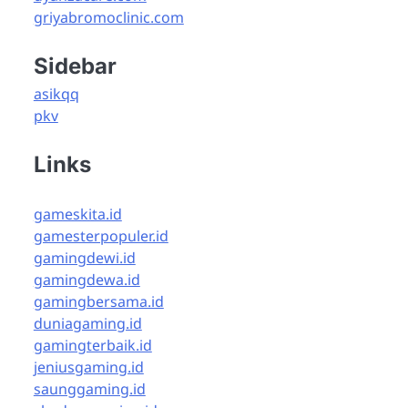
griyabromoclinic.com
Sidebar
asikqq
pkv
Links
gameskita.id
gamesterpopuler.id
gamingdewi.id
gamingdewa.id
gamingbersama.id
duniagaming.id
gamingterbaik.id
jeniusgaming.id
saunggaming.id