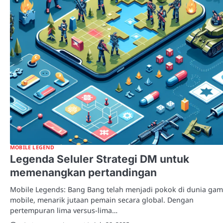
MOBILE LEGEND
Legenda Seluler Strategi DM untuk
memenangkan pertandingan
Mobile Legends: Bang Bang telah menjadi pokok di dunia ga
mobile, menarik jutaan pemain secara global. Dengan
pertempuran lima versus-lima…