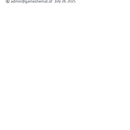
July 28, 2025
admin@gameshemat.id