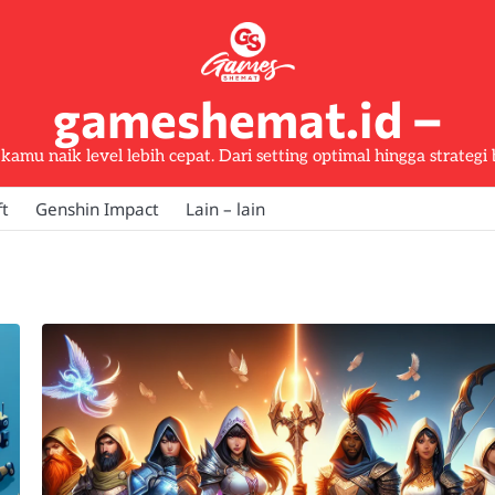
gameshemat.id –
kamu naik level lebih cepat. Dari setting optimal hingga strategi 
ft
Genshin Impact
Lain – lain