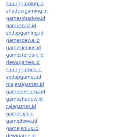
saunggaming.id
shadowgaming.id
gamesshadow.id
gamesraja.id
sedapgaming.id
gamesdewa.id
gamesjenius.id
gamesterbaik.id
dewagames.id
saunggames.id
sedapgames.id
majestigames.id
gamebersama.id
gameshadow.id
rajagames.id
gameraja.id
gamedewa.id
gamejenius.id
dewigame.id