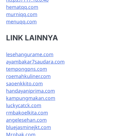
hematqq.com
murniqq.com
menuqq.com
LINK LAINNYA
lesehangurame.com
ayambakar7saudara.com
tempongpns.com
roemahkuliner.com
saoenkkito.com
handayaniprima.com
kampungmakan.com
luckycatck.com
rmbakoelkita.com
angelesehan.com
bluejasminejkt.com
Mrobak.com