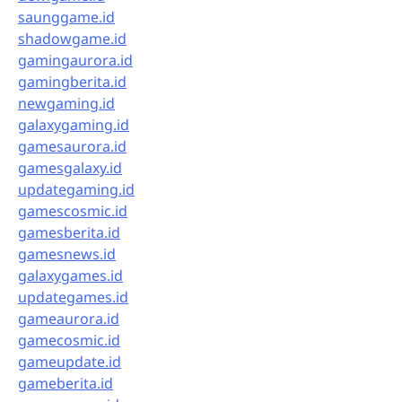
saunggame.id
shadowgame.id
gamingaurora.id
gamingberita.id
newgaming.id
galaxygaming.id
gamesaurora.id
gamesgalaxy.id
updategaming.id
gamescosmic.id
gamesberita.id
gamesnews.id
galaxygames.id
updategames.id
gameaurora.id
gamecosmic.id
gameupdate.id
gameberita.id