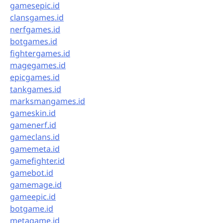
gamesepic.id
clansgames.id
nerfgames.id
botgames.id
fightergames.id
magegames.id
epicgames.id
tankgames.id
marksmangames.id
gameskin.id
gamenerf.id
gameclans.id
gamemeta.id
gamefighter.id
gamebot.id
gamemage.id
gameepic.id
botgame.id
metagame.id