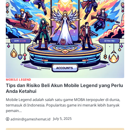
MOBILE LEGEND
Tips dan Risiko Beli Akun Mobile Legend yang Perlu
Anda Ketahui
Mobile Legend adalah salah satu game MOBA terpopuler di dunia,
termasuk di Indonesia. Popularitas game ini menarik lebih banyak
pemain…
July 5, 2025
admin@gameshemat.id