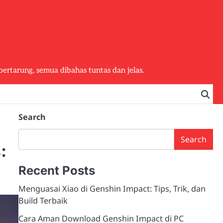
bertarung, semua dibahas tuntas dan jelas.
Search
Search
:
Recent Posts
Menguasai Xiao di Genshin Impact: Tips, Trik, dan
Build Terbaik
Cara Aman Download Genshin Impact di PC