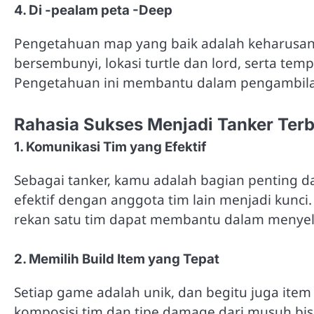
4. Di -pealam peta -Deep
Pengetahuan map yang baik adalah keharusan 
bersembunyi, lokasi turtle dan lord, serta t
Pengetahuan ini membantu dalam pengambilan
Rahasia Sukses Menjadi Tanker Terb
1. Komunikasi Tim yang Efektif
Sebagai tanker, kamu adalah bagian penting dar
efektif dengan anggota tim lain menjadi kunc
rekan satu tim dapat membantu dalam menyela
2. Memilih Build Item yang Tepat
Setiap game adalah unik, dan begitu juga ite
komposisi tim dan tipe damage dari musuh bi