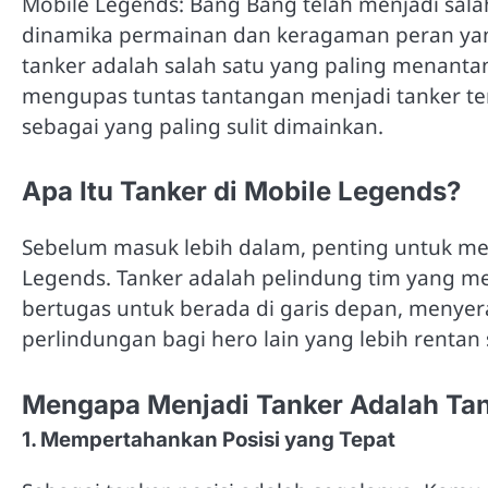
Mobile Legends: Bang Bang telah menjadi sala
dinamika permainan dan keragaman peran yan
tanker adalah salah satu yang paling menantan
mengupas tuntas tantangan menjadi tanker ter
sebagai yang paling sulit dimainkan.
Apa Itu Tanker di Mobile Legends?
Sebelum masuk lebih dalam, penting untuk me
Legends. Tanker adalah pelindung tim yang me
bertugas untuk berada di garis depan, meny
perlindungan bagi hero lain yang lebih renta
Mengapa Menjadi Tanker Adalah Ta
1. Mempertahankan Posisi yang Tepat