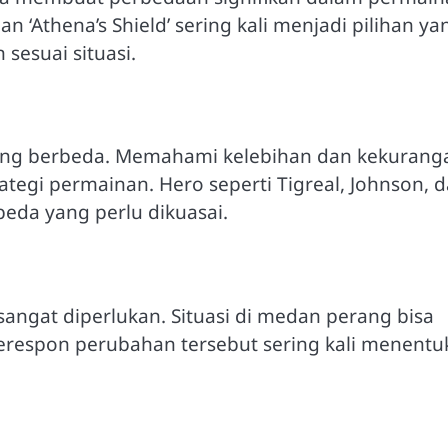
an ‘Athena’s Shield’ sering kali menjadi pilihan ya
sesuai situasi.
yang berbeda. Memahami kelebihan dan kekurang
tegi permainan. Hero seperti Tigreal, Johnson, 
eda yang perlu dikuasai.
ngat diperlukan. Situasi di medan perang bisa
 merespon perubahan tersebut sering kali menent