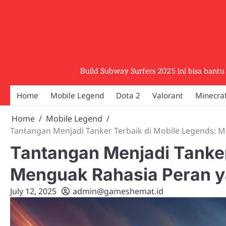
Skip
to
content
Build Subway Surfers 2025 ini bisa bantu 
Home
Mobile Legend
Dota 2
Valorant
Minecra
Home
Mobile Legend
Tantangan Menjadi Tanker Terbaik di Mobile Legends: M
Tantangan Menjadi Tanker
Menguak Rahasia Peran ya
July 12, 2025
admin@gameshemat.id