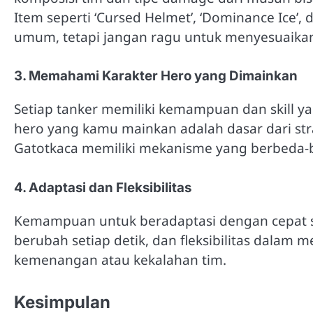
Item seperti ‘Cursed Helmet’, ‘Dominance Ice’, d
umum, tetapi jangan ragu untuk menyesuaikan 
3. Memahami Karakter Hero yang Dimainkan
Setiap tanker memiliki kemampuan dan skill 
hero yang kamu mainkan adalah dasar dari stra
Gatotkaca memiliki mekanisme yang berbeda-b
4. Adaptasi dan Fleksibilitas
Kemampuan untuk beradaptasi dengan cepat sa
berubah setiap detik, dan fleksibilitas dalam
kemenangan atau kekalahan tim.
Kesimpulan