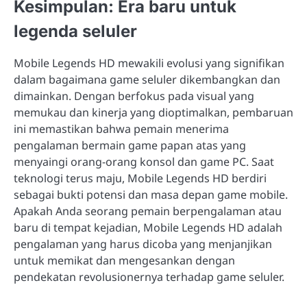
Kesimpulan: Era baru untuk
legenda seluler
Mobile Legends HD mewakili evolusi yang signifikan
dalam bagaimana game seluler dikembangkan dan
dimainkan. Dengan berfokus pada visual yang
memukau dan kinerja yang dioptimalkan, pembaruan
ini memastikan bahwa pemain menerima
pengalaman bermain game papan atas yang
menyaingi orang-orang konsol dan game PC. Saat
teknologi terus maju, Mobile Legends HD berdiri
sebagai bukti potensi dan masa depan game mobile.
Apakah Anda seorang pemain berpengalaman atau
baru di tempat kejadian, Mobile Legends HD adalah
pengalaman yang harus dicoba yang menjanjikan
untuk memikat dan mengesankan dengan
pendekatan revolusionernya terhadap game seluler.