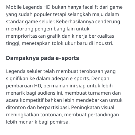
Mobile Legends HD bukan hanya facelift dari game
yang sudah populer tetapi selangkah maju dalam
standar game seluler. Keberhasilannya cenderung
mendorong pengembang lain untuk
memprioritaskan grafik dan kinerja berkualitas
tinggi, menetapkan tolok ukur baru di industri.
Dampaknya pada e-sports
Legenda seluler telah membuat terobosan yang
signifikan ke dalam adegan e-sports. Dengan
pembaruan HD, permainan ini siap untuk lebih
menarik bagi audiens ini, membuat turnamen dan
acara kompetitif bahkan lebih mendebarkan untuk
ditonton dan berpartisipasi. Peningkatan visual
meningkatkan tontonan, membuat pertandingan
lebih menarik bagi pemirsa.