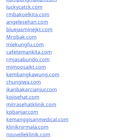
luckycatck.com
rmbakoelkita.com
angelesehan.com
bluejasminejkt.com
Mrobak.com
miekungfu.com
cafetemankita.com
rmjasabundo.com
mimoosajkt.com
kembangkawung.com
chungiwa.com
ikanbakarcianjur.com
kpjisehat.com
mitrasehatklinik.com
kpbanjar.com
kemanggisanmedical.com
kliniknirmala.com
nouvelleklinik.com