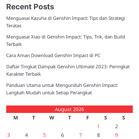
Recent Posts
Menguasai Kazuha di Genshin Impact: Tips dan Strategi
Teratas
Menguasai Xiao di Genshin Impact: Tips, Trik, dan Build
Terbaik
Cara Aman Download Genshin Impact di PC
Daftar Tingkat Dampak Genshin Ultimate 2023: Peringkat
Karakter Terbaik
Panduan Utama untuk Mengunduh Genshin Impact:
Langkah Mudah untuk Setiap Perangkat
August 2026
M
T
W
T
F
S
S
1
2
3
4
5
6
7
8
9