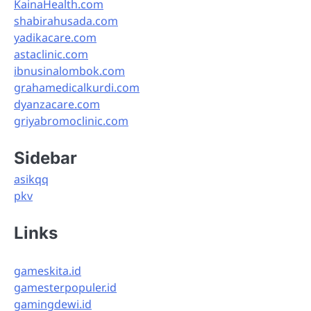
KainaHealth.com
shabirahusada.com
yadikacare.com
astaclinic.com
ibnusinalombok.com
grahamedicalkurdi.com
dyanzacare.com
griyabromoclinic.com
Sidebar
asikqq
pkv
Links
gameskita.id
gamesterpopuler.id
gamingdewi.id