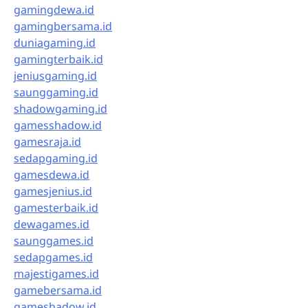
gamingdewa.id
gamingbersama.id
duniagaming.id
gamingterbaik.id
jeniusgaming.id
saunggaming.id
shadowgaming.id
gamesshadow.id
gamesraja.id
sedapgaming.id
gamesdewa.id
gamesjenius.id
gamesterbaik.id
dewagames.id
saunggames.id
sedapgames.id
majestigames.id
gamebersama.id
gameshadow.id