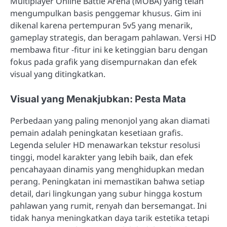
Multiplayer Online Battle Arena (MOBA) yang telah
mengumpulkan basis penggemar khusus. Gim ini
dikenal karena pertempuran 5v5 yang menarik,
gameplay strategis, dan beragam pahlawan. Versi HD
membawa fitur -fitur ini ke ketinggian baru dengan
fokus pada grafik yang disempurnakan dan efek
visual yang ditingkatkan.
Visual yang Menakjubkan: Pesta Mata
Perbedaan yang paling menonjol yang akan diamati
pemain adalah peningkatan kesetiaan grafis.
Legenda seluler HD menawarkan tekstur resolusi
tinggi, model karakter yang lebih baik, dan efek
pencahayaan dinamis yang menghidupkan medan
perang. Peningkatan ini memastikan bahwa setiap
detail, dari lingkungan yang subur hingga kostum
pahlawan yang rumit, renyah dan bersemangat. Ini
tidak hanya meningkatkan daya tarik estetika tetapi