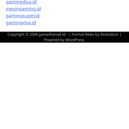
gamingdiva.id
mesingaming.id
gamingsuper.id
gamingviva.id
Copyright © 2026
gameshemat.id –
| Formal News by
Ascendoor
|
Powered by
WordPress
.