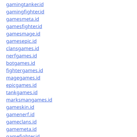
gamingtanker.id
gamingfighter.id
gamesmeta.id
gamesfighter.id
gamesmage.id
gamesepic.id
clansgames.id
nerfgames.id
botgames.id
fightergames.id
magegames.id
epicgames.id
tankgames.id
marksmangames.id
gameskin.id
gamenerf.id
gameclans.id
gamemeta.id
gamefighter.id