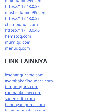
maindomino99.com
https://117.18.0.38
masterdomino99.com
https://117.18.0.37
championqq.com
https://117.18.0.40
hematqq.com
murniqq.com
menuqq.com
LINK LAINNYA
lesehangurame.com
ayambakar7saudara.com
tempongpns.com
roemahkuliner.com
saoenkkito.com
handayaniprima.com
kampungmakan.com