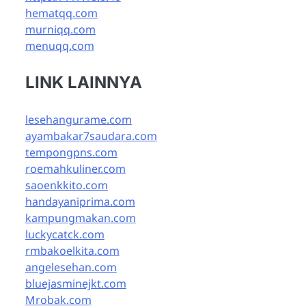
hematqq.com
murniqq.com
menuqq.com
LINK LAINNYA
lesehangurame.com
ayambakar7saudara.com
tempongpns.com
roemahkuliner.com
saoenkkito.com
handayaniprima.com
kampungmakan.com
luckycatck.com
rmbakoelkita.com
angelesehan.com
bluejasminejkt.com
Mrobak.com