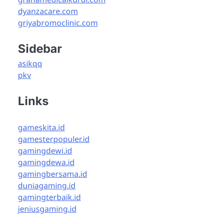
dyanzacare.com
griyabromoclinic.com
Sidebar
asikqq
pkv
Links
gameskita.id
gamesterpopuler.id
gamingdewi.id
gamingdewa.id
gamingbersama.id
duniagaming.id
gamingterbaik.id
jeniusgaming.id