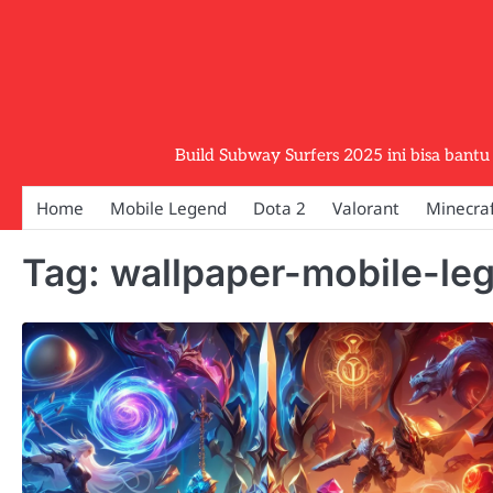
Skip
to
content
Build Subway Surfers 2025 ini bisa bantu 
Home
Mobile Legend
Dota 2
Valorant
Minecra
Tag:
wallpaper-mobile-le