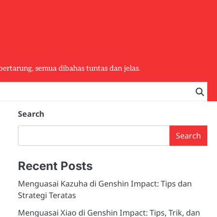
bertarung, semua dibahas tuntas dan jelas.
Search
Search
Recent Posts
Menguasai Kazuha di Genshin Impact: Tips dan
Strategi Teratas
Menguasai Xiao di Genshin Impact: Tips, Trik, dan