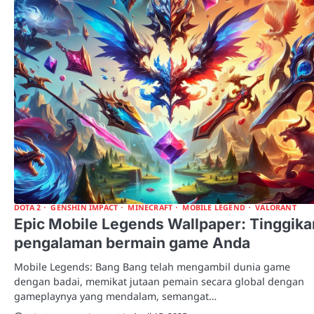
DOTA 2
GENSHIN IMPACT
MINECRAFT
MOBILE LEGEND
VALORANT
Epic Mobile Legends Wallpaper: Tinggika
pengalaman bermain game Anda
Mobile Legends: Bang Bang telah mengambil dunia game
dengan badai, memikat jutaan pemain secara global dengan
gameplaynya yang mendalam, semangat…