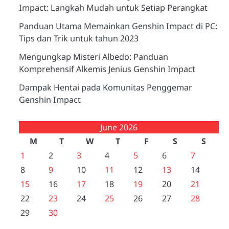
Impact: Langkah Mudah untuk Setiap Perangkat
Panduan Utama Memainkan Genshin Impact di PC:
Tips dan Trik untuk tahun 2023
Mengungkap Misteri Albedo: Panduan
Komprehensif Alkemis Jenius Genshin Impact
Dampak Hentai pada Komunitas Penggemar
Genshin Impact
June 2026
M
T
W
T
F
S
S
1
2
3
4
5
6
7
8
9
10
11
12
13
14
15
16
17
18
19
20
21
22
23
24
25
26
27
28
29
30