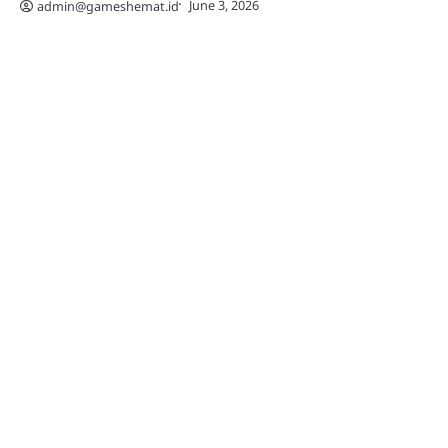
June 3, 2026
admin@gameshemat.id