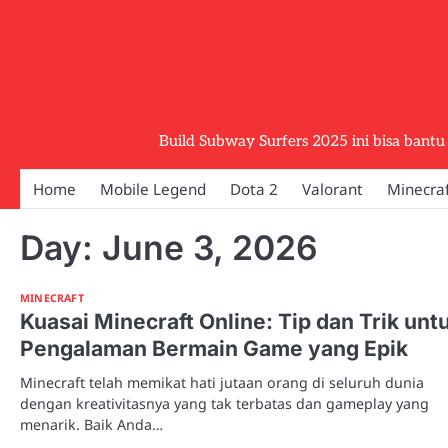
Skip
to
content
Build Subway Surfers 2025 ini bisa bantu 
Home
Mobile Legend
Dota 2
Valorant
Minecra
Day:
June 3, 2026
MINECRAFT
Kuasai Minecraft Online: Tip dan Trik unt
Pengalaman Bermain Game yang Epik
Minecraft telah memikat hati jutaan orang di seluruh dunia
dengan kreativitasnya yang tak terbatas dan gameplay yang
menarik. Baik Anda…