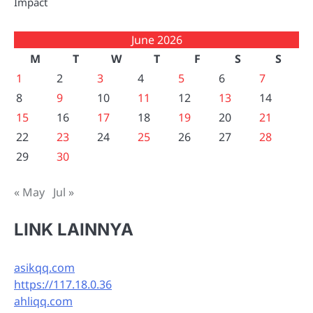
Impact
June 2026
M
T
W
T
F
S
S
1
2
3
4
5
6
7
8
9
10
11
12
13
14
15
16
17
18
19
20
21
22
23
24
25
26
27
28
29
30
« May
Jul »
LINK LAINNYA
asikqq.com
https://117.18.0.36
ahliqq.com