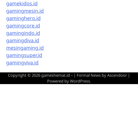
gamekidos.id
gamingmesin.id
gaminghero.id
gamingcore.id
gamingindo.id
gamingdiva.id
mesingaming.id
gamingsuper.id
gamingviva.id
Copyright © 2026
gameshemat.id –
| Formal News by
Ascendoor
|
Powered by
WordPress
.