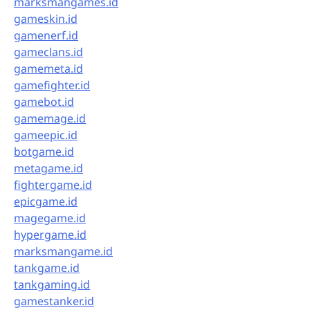
marksmangames.id
gameskin.id
gamenerf.id
gameclans.id
gamemeta.id
gamefighter.id
gamebot.id
gamemage.id
gameepic.id
botgame.id
metagame.id
fightergame.id
epicgame.id
magegame.id
hypergame.id
marksmangame.id
tankgame.id
tankgaming.id
gamestanker.id