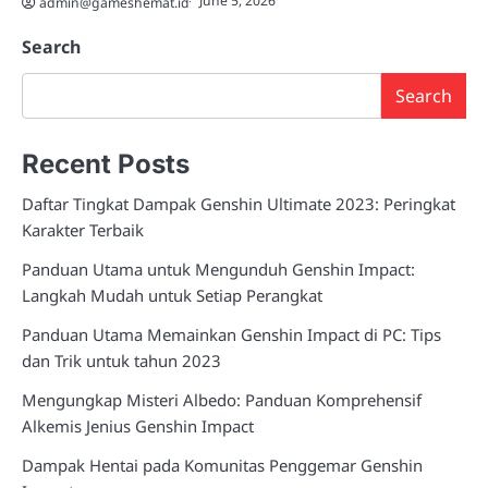
June 5, 2026
admin@gameshemat.id
Search
Search
Recent Posts
Daftar Tingkat Dampak Genshin Ultimate 2023: Peringkat
Karakter Terbaik
Panduan Utama untuk Mengunduh Genshin Impact:
Langkah Mudah untuk Setiap Perangkat
Panduan Utama Memainkan Genshin Impact di PC: Tips
dan Trik untuk tahun 2023
Mengungkap Misteri Albedo: Panduan Komprehensif
Alkemis Jenius Genshin Impact
Dampak Hentai pada Komunitas Penggemar Genshin