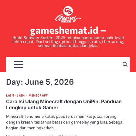
Skip
to
content
gameshemat.id –
Build Subway Surfers 2025 ini bisa bantu kamu naik level
lebih cepat. Dari setting optimal hingga strategi bertarung,
semua dibahas tuntas dan jelas.
Day:
June 5, 2026
LAIN - LAIN
MINECRAFT
Cara Isi Ulang Minecraft dengan UniPin: Panduan
Lengkap untuk Gamer
Minecraft, fenomena kotak pasir, terus memikat jutaan orang
dengan kreativitas tanpa batas dan gameplay yang luas. Sebagai
bagian dari meningkatkan…