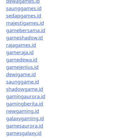
dewagames.id
saunggames.id
sedapgames.id
majestigames.id
gamebersama.id
gameshadow.id
rajagames.id
gameraja.id
gamedewa.id
gamejenius.id
dewigame.id
saunggame.id
shadowgame.id
gamingaurora.id
gamingberita.id
newgaming.id
galaxygaming.id
gamesaurora.id
gamesgalaxy.id