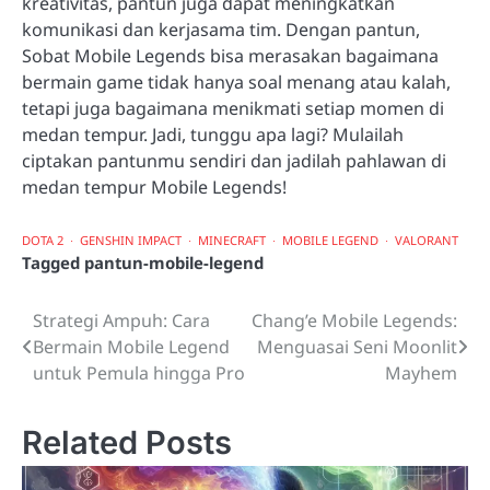
kreativitas, pantun juga dapat meningkatkan
komunikasi dan kerjasama tim. Dengan pantun,
Sobat Mobile Legends bisa merasakan bagaimana
bermain game tidak hanya soal menang atau kalah,
tetapi juga bagaimana menikmati setiap momen di
medan tempur. Jadi, tunggu apa lagi? Mulailah
ciptakan pantunmu sendiri dan jadilah pahlawan di
medan tempur Mobile Legends!
DOTA 2
GENSHIN IMPACT
MINECRAFT
MOBILE LEGEND
VALORANT
Tagged
pantun-mobile-legend
Strategi Ampuh: Cara
Chang’e Mobile Legends:
Post
Bermain Mobile Legend
Menguasai Seni Moonlit
navigation
untuk Pemula hingga Pro
Mayhem
Related Posts