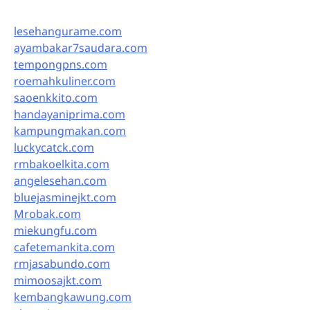
lesehangurame.com
ayambakar7saudara.com
tempongpns.com
roemahkuliner.com
saoenkkito.com
handayaniprima.com
kampungmakan.com
luckycatck.com
rmbakoelkita.com
angelesehan.com
bluejasminejkt.com
Mrobak.com
miekungfu.com
cafetemankita.com
rmjasabundo.com
mimoosajkt.com
kembangkawung.com