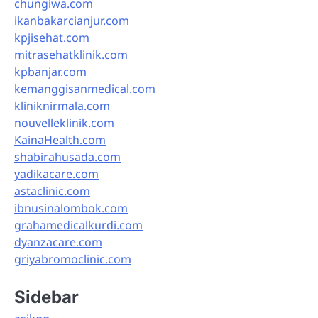
chungiwa.com
ikanbakarcianjur.com
kpjisehat.com
mitrasehatklinik.com
kpbanjar.com
kemanggisanmedical.com
kliniknirmala.com
nouvelleklinik.com
KainaHealth.com
shabirahusada.com
yadikacare.com
astaclinic.com
ibnusinalombok.com
grahamedicalkurdi.com
dyanzacare.com
griyabromoclinic.com
Sidebar