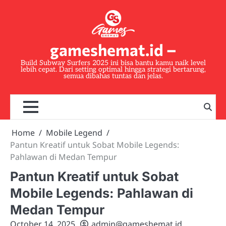
Skip
to
content
gameshemat.id –
Build Subway Surfers 2025 ini bisa bantu kamu naik level
lebih cepat. Dari setting optimal hingga strategi bertarung,
semua dibahas tuntas dan jelas.
Home
Mobile Legend
Pantun Kreatif untuk Sobat Mobile Legends:
Pahlawan di Medan Tempur
Pantun Kreatif untuk Sobat
Mobile Legends: Pahlawan di
Medan Tempur
October 14, 2025
admin@gameshemat.id