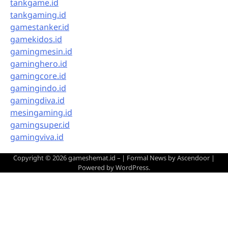
tankgame.id
tankgaming.id
gamestanker.id
gamekidos.id
gamingmesin.id
gaminghero.id
gamingcore.id
gamingindo.id
gamingdiva.id
mesingaming.id
gamingsuper.id
gamingviva.id
Copyright © 2026
gameshemat.id –
| Formal News by
Ascendoor
|
Powered by
WordPress
.