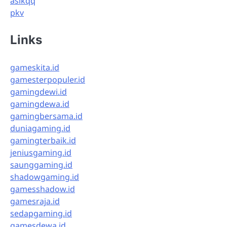
asikqq
pkv
Links
gameskita.id
gamesterpopuler.id
gamingdewi.id
gamingdewa.id
gamingbersama.id
duniagaming.id
gamingterbaik.id
jeniusgaming.id
saunggaming.id
shadowgaming.id
gamesshadow.id
gamesraja.id
sedapgaming.id
gamesdewa.id