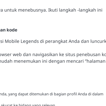
 untuk menebusnya. Ikuti langkah -langkah ini
san kode
kasi Mobile Legends di perangkat Anda dan luncur
rowser web dan navigasikan ke situs penebusan k
 mudah menemukan ini dengan mencari “halaman
da, yang dapat ditemukan di bagian profil Anda di dalam
a akurat ke bidang yang relevan.