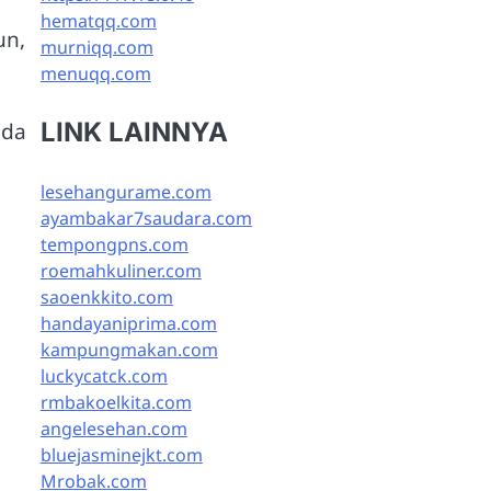
hematqq.com
un,
murniqq.com
menuqq.com
LINK LAINNYA
nda
lesehangurame.com
ayambakar7saudara.com
tempongpns.com
roemahkuliner.com
saoenkkito.com
handayaniprima.com
kampungmakan.com
luckycatck.com
rmbakoelkita.com
angelesehan.com
bluejasminejkt.com
Mrobak.com