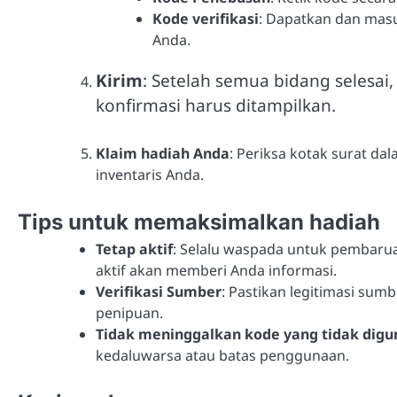
Kode verifikasi
: Dapatkan dan masu
Anda.
Kirim
: Setelah semua bidang selesai,
konfirmasi harus ditampilkan.
Klaim hadiah Anda
: Periksa kotak surat d
inventaris Anda.
Tips untuk memaksimalkan hadiah
Tetap aktif
: Selalu waspada untuk pembar
aktif akan memberi Anda informasi.
Verifikasi Sumber
: Pastikan legitimasi su
penipuan.
Tidak meninggalkan kode yang tidak dig
kedaluwarsa atau batas penggunaan.