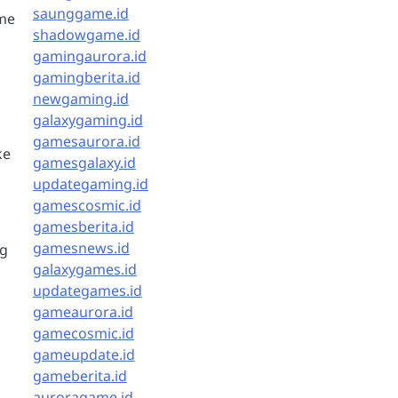
saunggame.id
ame
shadowgame.id
gamingaurora.id
gamingberita.id
newgaming.id
galaxygaming.id
gamesaurora.id
ke
gamesgalaxy.id
updategaming.id
gamescosmic.id
gamesberita.id
gamesnews.id
ng
galaxygames.id
updategames.id
gameaurora.id
gamecosmic.id
gameupdate.id
gameberita.id
auroragame.id