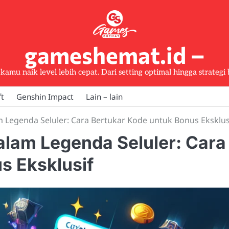
gameshemat.id –
kamu naik level lebih cepat. Dari setting optimal hingga strategi 
ft
Genshin Impact
Lain – lain
Legenda Seluler: Cara Bertukar Kode untuk Bonus Eksklus
lam Legenda Seluler: Cara
s Eksklusif