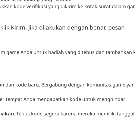
kkan kode verifikasi yang dikirim ke kotak surat dalam g
 klik Kirim. Jika dilakukan dengan benar, pesan
alam game Anda untuk hadiah yang ditebus dan tambahkan 
uan dan kode baru. Bergabung dengan komunitas game ya
mber tempat Anda mendapatkan kode untuk menghindari
unakan
: Tebus kode segera karena mereka memiliki tanggal