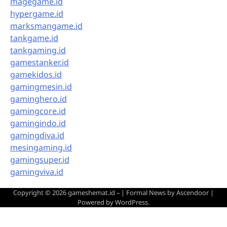
magegame.id
hypergame.id
marksmangame.id
tankgame.id
tankgaming.id
gamestanker.id
gamekidos.id
gamingmesin.id
gaminghero.id
gamingcore.id
gamingindo.id
gamingdiva.id
mesingaming.id
gamingsuper.id
gamingviva.id
Copyright © 2026
gameshemat.id –
| Formal News by
Ascendoor
|
Powered by
WordPress
.