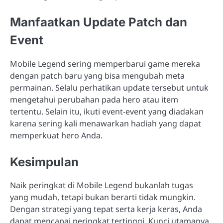
Manfaatkan Update Patch dan
Event
Mobile Legend sering memperbarui game mereka
dengan patch baru yang bisa mengubah meta
permainan. Selalu perhatikan update tersebut untuk
mengetahui perubahan pada hero atau item
tertentu. Selain itu, ikuti event-event yang diadakan
karena sering kali menawarkan hadiah yang dapat
memperkuat hero Anda.
Kesimpulan
Naik peringkat di Mobile Legend bukanlah tugas
yang mudah, tetapi bukan berarti tidak mungkin.
Dengan strategi yang tepat serta kerja keras, Anda
dapat mencapai peringkat tertinggi. Kunci utamanya