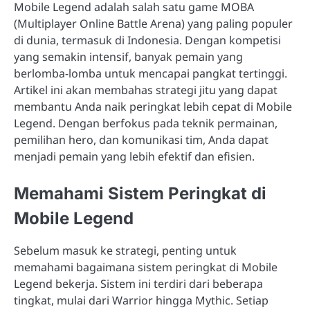
Mobile Legend adalah salah satu game MOBA
(Multiplayer Online Battle Arena) yang paling populer
di dunia, termasuk di Indonesia. Dengan kompetisi
yang semakin intensif, banyak pemain yang
berlomba-lomba untuk mencapai pangkat tertinggi.
Artikel ini akan membahas strategi jitu yang dapat
membantu Anda naik peringkat lebih cepat di Mobile
Legend. Dengan berfokus pada teknik permainan,
pemilihan hero, dan komunikasi tim, Anda dapat
menjadi pemain yang lebih efektif dan efisien.
Memahami Sistem Peringkat di
Mobile Legend
Sebelum masuk ke strategi, penting untuk
memahami bagaimana sistem peringkat di Mobile
Legend bekerja. Sistem ini terdiri dari beberapa
tingkat, mulai dari Warrior hingga Mythic. Setiap