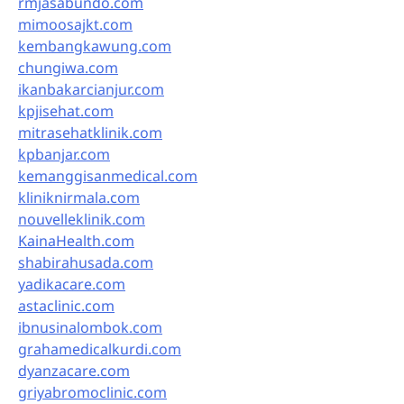
rmjasabundo.com
mimoosajkt.com
kembangkawung.com
chungiwa.com
ikanbakarcianjur.com
kpjisehat.com
mitrasehatklinik.com
kpbanjar.com
kemanggisanmedical.com
kliniknirmala.com
nouvelleklinik.com
KainaHealth.com
shabirahusada.com
yadikacare.com
astaclinic.com
ibnusinalombok.com
grahamedicalkurdi.com
dyanzacare.com
griyabromoclinic.com