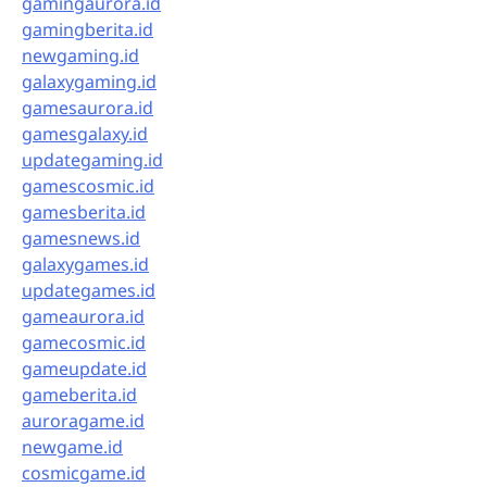
gamingaurora.id
gamingberita.id
newgaming.id
galaxygaming.id
gamesaurora.id
gamesgalaxy.id
updategaming.id
gamescosmic.id
gamesberita.id
gamesnews.id
galaxygames.id
updategames.id
gameaurora.id
gamecosmic.id
gameupdate.id
gameberita.id
auroragame.id
newgame.id
cosmicgame.id