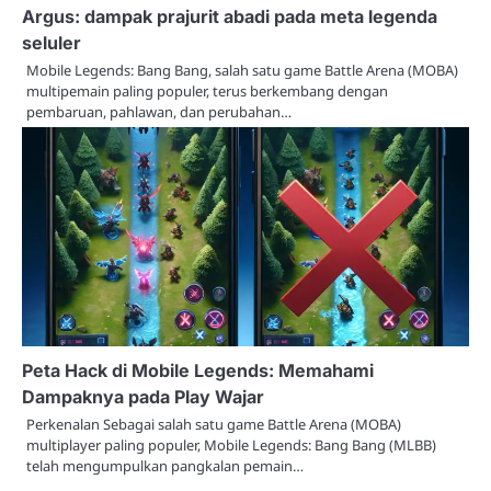
Argus: dampak prajurit abadi pada meta legenda
seluler
Mobile Legends: Bang Bang, salah satu game Battle Arena (MOBA)
multipemain paling populer, terus berkembang dengan
pembaruan, pahlawan, dan perubahan…
Peta Hack di Mobile Legends: Memahami
Dampaknya pada Play Wajar
Perkenalan Sebagai salah satu game Battle Arena (MOBA)
multiplayer paling populer, Mobile Legends: Bang Bang (MLBB)
telah mengumpulkan pangkalan pemain…