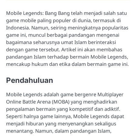
Mobile Legends: Bang Bang telah menjadi salah satu
game mobile paling populer di dunia, termasuk di
Indonesia. Namun, seiring meningkatnya popularitas
game ini, muncul berbagai pandangan mengenai
bagaimana seharusnya umat Islam berinteraksi
dengan game tersebut. Artikel ini akan membahas
pandangan Islam terhadap bermain Mobile Legends,
mencakup hukum dan etika dalam bermain game ini.
Pendahuluan
Mobile Legends adalah game bergenre Multiplayer
Online Battle Arena (MOBA) yang menghadirkan
pengalaman bermain yang kompetitif dan adiktif.
Seperti halnya game lainnya, Mobile Legends dapat
menjadi hiburan yang menyenangkan sekaligus
menantang. Namun, dalam pandangan Islam,