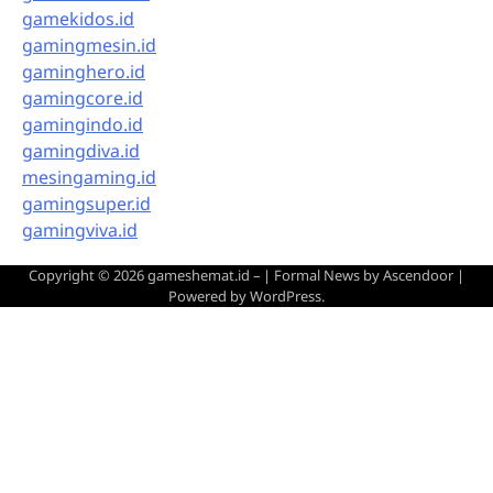
gamekidos.id
gamingmesin.id
gaminghero.id
gamingcore.id
gamingindo.id
gamingdiva.id
mesingaming.id
gamingsuper.id
gamingviva.id
Copyright © 2026
gameshemat.id –
| Formal News by
Ascendoor
|
Powered by
WordPress
.