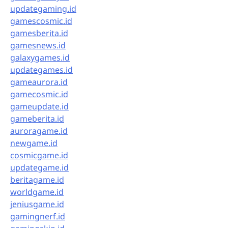
updategaming.id
gamescosmic.id
gamesberita.id
gamesnews.id
galaxygames.id
updategames.id
gameaurora.id
gamecosmic.id
gameupdate.id
gameberita.id
auroragame.id
newgame.id
cosmicgame.id
updategame.id
beritagame.id
worldgame.id
jeniusgame.id
gamingnerf.id