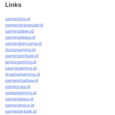
Links
gameskita.id
gamesterpopuler.id
gamingdewi.id
gamingdewa.id
gamingbersama.id
duniagaming.id
gamingterbaik.id
jeniusgaming.id
saunggaming.id
shadowgaming.id
gamesshadow.id
gamesraja.id
sedapgaming.id
gamesdewa.id
gamesjenius.id
gamesterbaik.id