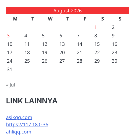
August 2026
M
T
W
T
F
S
S
1
2
3
4
5
6
7
8
9
10
11
12
13
14
15
16
17
18
19
20
21
22
23
24
25
26
27
28
29
30
31
« Jul
LINK LAINNYA
asikqq.com
https://117.18.0.36
ahliqq.com