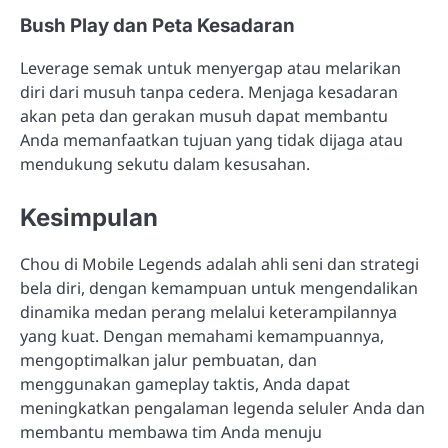
Bush Play dan Peta Kesadaran
Leverage semak untuk menyergap atau melarikan
diri dari musuh tanpa cedera. Menjaga kesadaran
akan peta dan gerakan musuh dapat membantu
Anda memanfaatkan tujuan yang tidak dijaga atau
mendukung sekutu dalam kesusahan.
Kesimpulan
Chou di Mobile Legends adalah ahli seni dan strategi
bela diri, dengan kemampuan untuk mengendalikan
dinamika medan perang melalui keterampilannya
yang kuat. Dengan memahami kemampuannya,
mengoptimalkan jalur pembuatan, dan
menggunakan gameplay taktis, Anda dapat
meningkatkan pengalaman legenda seluler Anda dan
membantu membawa tim Anda menuju