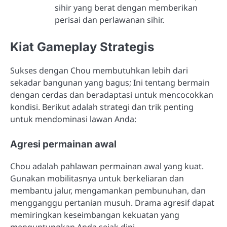
sihir yang berat dengan memberikan
perisai dan perlawanan sihir.
Kiat Gameplay Strategis
Sukses dengan Chou membutuhkan lebih dari
sekadar bangunan yang bagus; Ini tentang bermain
dengan cerdas dan beradaptasi untuk mencocokkan
kondisi. Berikut adalah strategi dan trik penting
untuk mendominasi lawan Anda:
Agresi permainan awal
Chou adalah pahlawan permainan awal yang kuat.
Gunakan mobilitasnya untuk berkeliaran dan
membantu jalur, mengamankan pembunuhan, dan
mengganggu pertanian musuh. Drama agresif dapat
memiringkan keseimbangan kekuatan yang
menguntungkan Anda sejak dini.