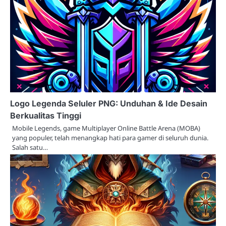
Logo Legenda Seluler PNG: Unduhan & Ide Desain
Berkualitas Tinggi
Mobile Legends, game Multiplayer Online Battle Arena (MOBA)
yang populer, telah menangkap hati para gamer di seluruh dunia.
Salah satu…