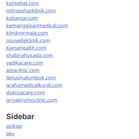
kpjisehat.com
mitrasehatklinik.com
kpbanjar.com
kemanggisanmedical.com
kliniknirmala.com
nouvelleklinik.com
KainaHealth.com
shabirahusada.com
yadikacare.com
astaclinic.com
ibnusinalombok.com
grahamedicalkurdi.com
dyanzacare.com
griyabromoclinic.com
Sidebar
asikqq
pkv