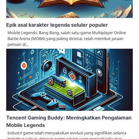
Epik asal karakter legenda seluler populer
Mobile Legends: Bang Bang, salah satu game Multiplayer Online
Battle Arena (MOBA) yang paling dicintai, telah memikat jutaan
pemain di…
Tencent Gaming Buddy: Meningkatkan Pengalaman
Mobile Legends
Industri game telah menyaksikan evolusi yang signifikan selama
bertahun-tahun, dengan game seluler yang menjadi kekuatan