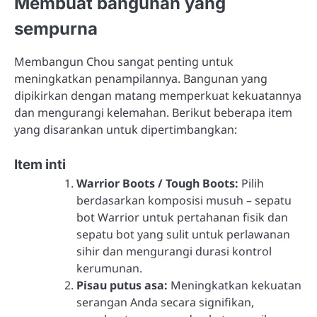
Membuat bangunan yang
sempurna
Membangun Chou sangat penting untuk
meningkatkan penampilannya. Bangunan yang
dipikirkan dengan matang memperkuat kekuatannya
dan mengurangi kelemahan. Berikut beberapa item
yang disarankan untuk dipertimbangkan:
Item inti
Warrior Boots / Tough Boots:
Pilih
berdasarkan komposisi musuh – sepatu
bot Warrior untuk pertahanan fisik dan
sepatu bot yang sulit untuk perlawanan
sihir dan mengurangi durasi kontrol
kerumunan.
Pisau putus asa:
Meningkatkan kekuatan
serangan Anda secara signifikan,