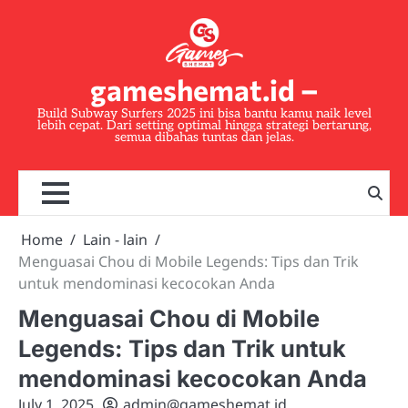
Skip
to
content
gameshemat.id –
Build Subway Surfers 2025 ini bisa bantu kamu naik level
lebih cepat. Dari setting optimal hingga strategi bertarung,
semua dibahas tuntas dan jelas.
Home
Lain - lain
Menguasai Chou di Mobile Legends: Tips dan Trik
untuk mendominasi kecocokan Anda
Menguasai Chou di Mobile
Legends: Tips dan Trik untuk
mendominasi kecocokan Anda
July 1, 2025
admin@gameshemat.id