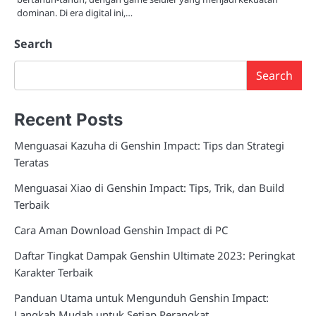
dominan. Di era digital ini,…
Search
Search
Recent Posts
Menguasai Kazuha di Genshin Impact: Tips dan Strategi
Teratas
Menguasai Xiao di Genshin Impact: Tips, Trik, dan Build
Terbaik
Cara Aman Download Genshin Impact di PC
Daftar Tingkat Dampak Genshin Ultimate 2023: Peringkat
Karakter Terbaik
Panduan Utama untuk Mengunduh Genshin Impact:
Langkah Mudah untuk Setiap Perangkat