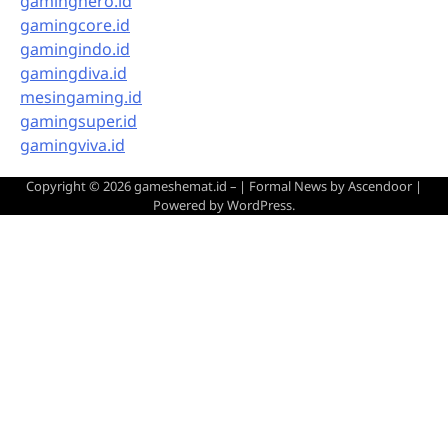
gaminghero.id
gamingcore.id
gamingindo.id
gamingdiva.id
mesingaming.id
gamingsuper.id
gamingviva.id
Copyright © 2026
gameshemat.id –
| Formal News by
Ascendoor
|
Powered by
WordPress
.