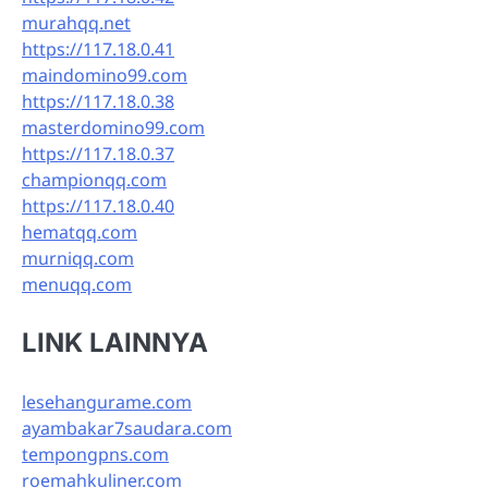
murahqq.net
https://117.18.0.41
maindomino99.com
https://117.18.0.38
masterdomino99.com
https://117.18.0.37
championqq.com
https://117.18.0.40
hematqq.com
murniqq.com
menuqq.com
LINK LAINNYA
lesehangurame.com
ayambakar7saudara.com
tempongpns.com
roemahkuliner.com