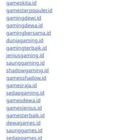
gameskita.id
gamesterpopuler.id
gamingdewi.id
gamingdewa.id
gamingbersama.id
duniagaming.id
gamingterbaik.id
jeniusgaming.id
saunggaming.id
shadowgaming.id
gamesshadow.id
gamesraja.id
sedapgaming.id
gamesdewa.id
gamesjenius.id
gamesterbaik.id
dewagames.id
saunggames.id
sedapgames.id