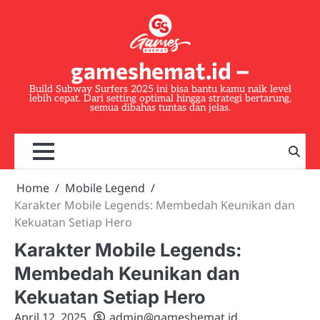
Skip
to
content
gameshemat.id –
Build Subway Surfers 2025 ini bisa bantu kamu naik level
lebih cepat. Dari setting optimal hingga strategi bertarung,
semua dibahas tuntas dan jelas.
Home
Mobile Legend
Karakter Mobile Legends: Membedah Keunikan dan
Kekuatan Setiap Hero
Karakter Mobile Legends:
Membedah Keunikan dan
Kekuatan Setiap Hero
April 12, 2025
admin@gameshemat.id