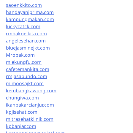
saoenkkito.com
handayaniprima.com
kampungmakan.com
luckycatck.com
rmbakoelkita.com
angelesehan.com
bluejasminejkt.com
Mrobak.com
miekungfu.com
cafetemankita.com
rmjasabundo.com
mimoosajkt.com
kembangkawung.com
chungiwa.com
ikanbakarcianjur.com
kpjisehat.com
mitrasehatklinik.com
kpbanjar.com