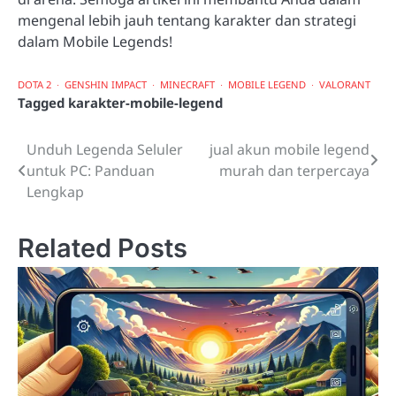
mengenal lebih jauh tentang karakter dan strategi
dalam Mobile Legends!
DOTA 2
GENSHIN IMPACT
MINECRAFT
MOBILE LEGEND
VALORANT
Tagged
karakter-mobile-legend
Unduh Legenda Seluler
jual akun mobile legend
Post
untuk PC: Panduan
murah dan terpercaya
navigation
Lengkap
Related Posts