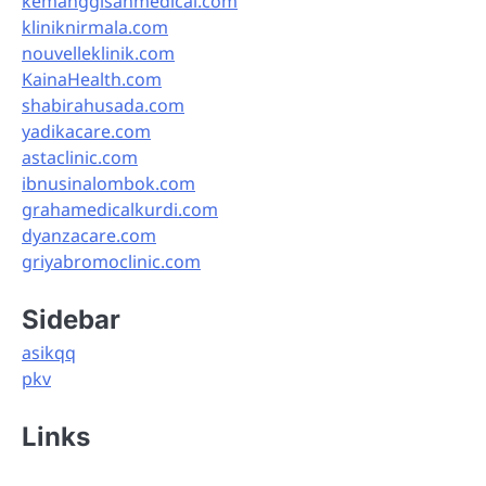
kemanggisanmedical.com
kliniknirmala.com
nouvelleklinik.com
KainaHealth.com
shabirahusada.com
yadikacare.com
astaclinic.com
ibnusinalombok.com
grahamedicalkurdi.com
dyanzacare.com
griyabromoclinic.com
Sidebar
asikqq
pkv
Links