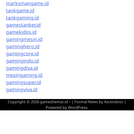
marksmangame.id
tankgame.id
tankgaming.id
gamestanker.id
gamekidos.id
gamingmesin.id
gaminghero.id
gamingcore.id
gamingindo.id
gamingdiva.id
mesingaming.id
gamingsuper.id
gamingviva.id
Copyright © 2026
gameshemat.id –
| Formal News by
Ascendoor
|
Powered by
WordPress
.