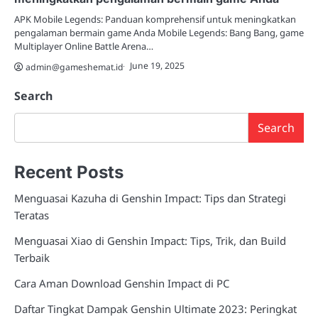
APK Mobile Legends: Panduan komprehensif untuk meningkatkan
pengalaman bermain game Anda Mobile Legends: Bang Bang, game
Multiplayer Online Battle Arena…
June 19, 2025
admin@gameshemat.id
Search
Search
Recent Posts
Menguasai Kazuha di Genshin Impact: Tips dan Strategi
Teratas
Menguasai Xiao di Genshin Impact: Tips, Trik, dan Build
Terbaik
Cara Aman Download Genshin Impact di PC
Daftar Tingkat Dampak Genshin Ultimate 2023: Peringkat