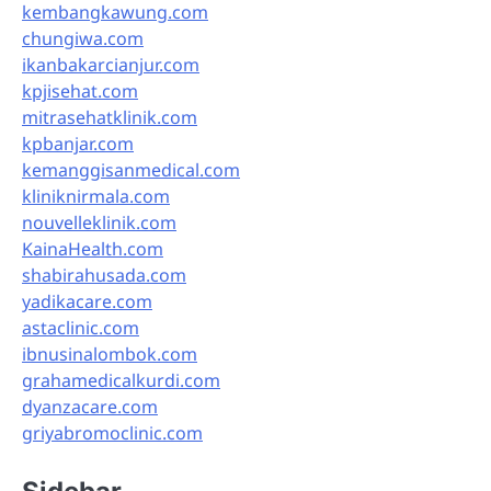
kembangkawung.com
chungiwa.com
ikanbakarcianjur.com
kpjisehat.com
mitrasehatklinik.com
kpbanjar.com
kemanggisanmedical.com
kliniknirmala.com
nouvelleklinik.com
KainaHealth.com
shabirahusada.com
yadikacare.com
astaclinic.com
ibnusinalombok.com
grahamedicalkurdi.com
dyanzacare.com
griyabromoclinic.com