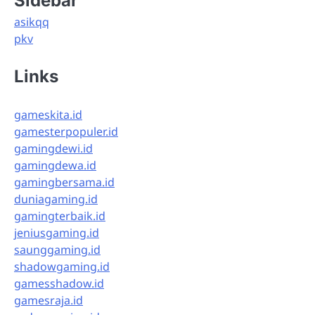
Sidebar
asikqq
pkv
Links
gameskita.id
gamesterpopuler.id
gamingdewi.id
gamingdewa.id
gamingbersama.id
duniagaming.id
gamingterbaik.id
jeniusgaming.id
saunggaming.id
shadowgaming.id
gamesshadow.id
gamesraja.id