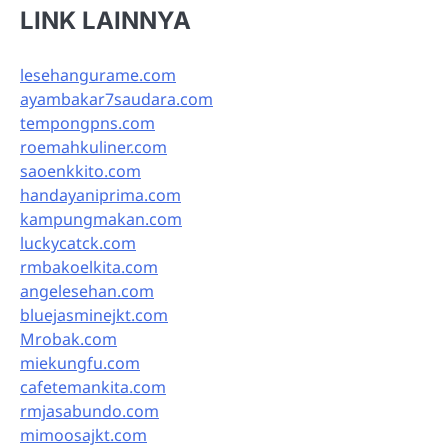
LINK LAINNYA
lesehangurame.com
ayambakar7saudara.com
tempongpns.com
roemahkuliner.com
saoenkkito.com
handayaniprima.com
kampungmakan.com
luckycatck.com
rmbakoelkita.com
angelesehan.com
bluejasminejkt.com
Mrobak.com
miekungfu.com
cafetemankita.com
rmjasabundo.com
mimoosajkt.com