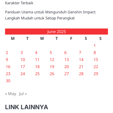
Karakter Terbaik
Panduan Utama untuk Mengunduh Genshin Impact:
Langkah Mudah untuk Setiap Perangkat
June 2025
M
T
W
T
F
S
S
1
2
3
4
5
6
7
8
9
10
11
12
13
14
15
16
17
18
19
20
21
22
23
24
25
26
27
28
29
30
« May
Jul »
LINK LAINNYA