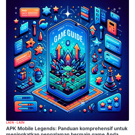
LAIN - LAIN
APK Mobile Legends: Panduan komprehensif untuk
meningkatkan pengalaman bermain game Anda