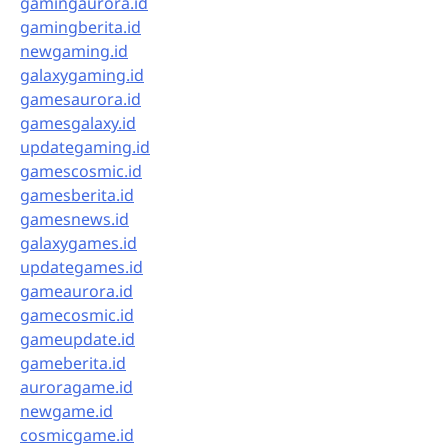
gamingaurora.id
gamingberita.id
newgaming.id
galaxygaming.id
gamesaurora.id
gamesgalaxy.id
updategaming.id
gamescosmic.id
gamesberita.id
gamesnews.id
galaxygames.id
updategames.id
gameaurora.id
gamecosmic.id
gameupdate.id
gameberita.id
auroragame.id
newgame.id
cosmicgame.id