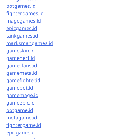
botgames.id
fightergames.id
magegames.id
epicgames.id
tankgames.id
marksmangames.id
gameskin.id
gamenerf.id
gameclans.id
gamemeta.id
gamefighter.id
gamebot.id
gamemage.id
gameepic.id
botgame.id
metagame.id
fightergame.id
epicgame.id