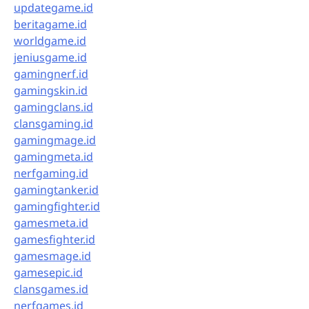
updategame.id
beritagame.id
worldgame.id
jeniusgame.id
gamingnerf.id
gamingskin.id
gamingclans.id
clansgaming.id
gamingmage.id
gamingmeta.id
nerfgaming.id
gamingtanker.id
gamingfighter.id
gamesmeta.id
gamesfighter.id
gamesmage.id
gamesepic.id
clansgames.id
nerfgames.id