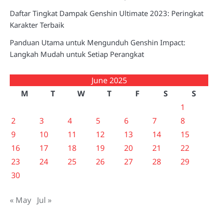
Daftar Tingkat Dampak Genshin Ultimate 2023: Peringkat
Karakter Terbaik
Panduan Utama untuk Mengunduh Genshin Impact:
Langkah Mudah untuk Setiap Perangkat
June 2025
M
T
W
T
F
S
S
1
2
3
4
5
6
7
8
9
10
11
12
13
14
15
16
17
18
19
20
21
22
23
24
25
26
27
28
29
30
« May
Jul »