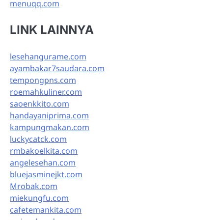
menuqq.com
LINK LAINNYA
lesehangurame.com
ayambakar7saudara.com
tempongpns.com
roemahkuliner.com
saoenkkito.com
handayaniprima.com
kampungmakan.com
luckycatck.com
rmbakoelkita.com
angelesehan.com
bluejasminejkt.com
Mrobak.com
miekungfu.com
cafetemankita.com