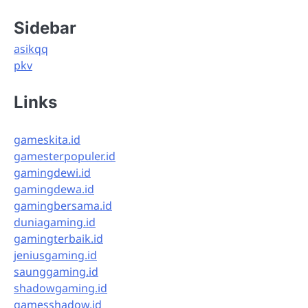
Sidebar
asikqq
pkv
Links
gameskita.id
gamesterpopuler.id
gamingdewi.id
gamingdewa.id
gamingbersama.id
duniagaming.id
gamingterbaik.id
jeniusgaming.id
saunggaming.id
shadowgaming.id
gamesshadow.id