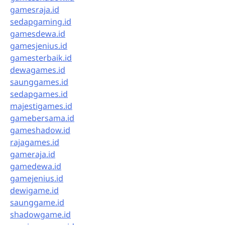
gamesraja.id
sedapgaming.id
gamesdewa.id
gamesjenius.id
gamesterbaik.id
dewagames.id
saunggames.id
sedapgames.id
majestigames.id
gamebersama.id
gameshadow.id
rajagames.id
gameraja.id
gamedewa.id
gamejenius.id
dewigame.id
saunggame.id
shadowgame.id