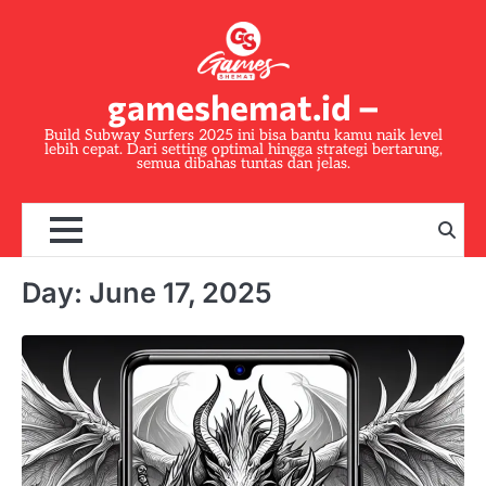
Skip
to
content
gameshemat.id –
Build Subway Surfers 2025 ini bisa bantu kamu naik level
lebih cepat. Dari setting optimal hingga strategi bertarung,
semua dibahas tuntas dan jelas.
Day:
June 17, 2025