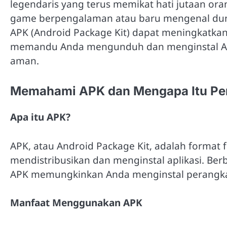
legendaris yang terus memikat hati jutaan or
game berpengalaman atau baru mengenal duni
APK (Android Package Kit) dapat meningkatka
memandu Anda mengunduh dan menginstal APK
aman.
Memahami APK dan Mengapa Itu Pe
Apa itu APK?
APK, atau Android Package Kit, adalah format 
mendistribusikan dan menginstal aplikasi. Ber
APK memungkinkan Anda menginstal perangkat
Manfaat Menggunakan APK