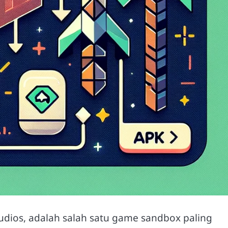
dios, adalah salah satu game sandbox paling