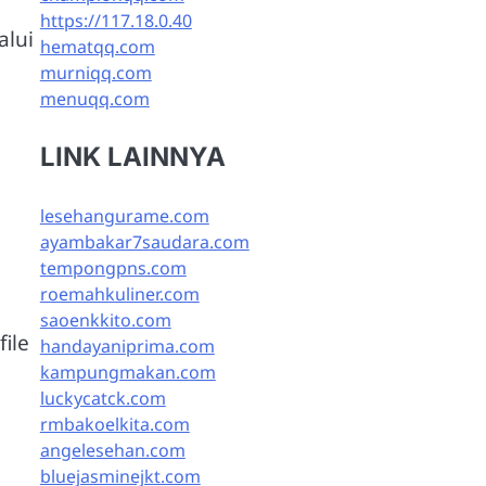
https://117.18.0.40
alui
hematqq.com
murniqq.com
menuqq.com
LINK LAINNYA
lesehangurame.com
ayambakar7saudara.com
tempongpns.com
roemahkuliner.com
saoenkkito.com
ile
handayaniprima.com
kampungmakan.com
luckycatck.com
rmbakoelkita.com
angelesehan.com
bluejasminejkt.com