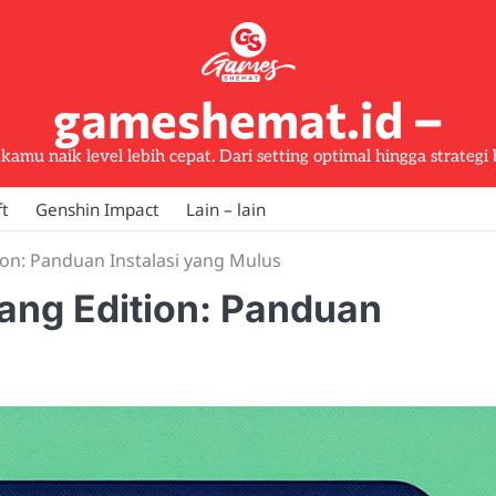
gameshemat.id –
kamu naik level lebih cepat. Dari setting optimal hingga strategi 
ft
Genshin Impact
Lain – lain
on: Panduan Instalasi yang Mulus
ang Edition: Panduan