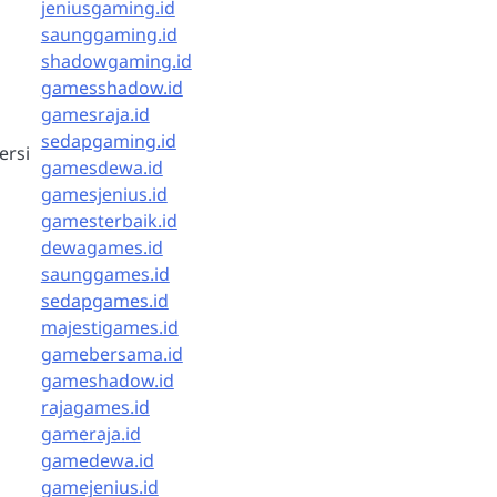
jeniusgaming.id
saunggaming.id
shadowgaming.id
gamesshadow.id
gamesraja.id
sedapgaming.id
ersi
gamesdewa.id
gamesjenius.id
gamesterbaik.id
dewagames.id
saunggames.id
sedapgames.id
majestigames.id
gamebersama.id
gameshadow.id
rajagames.id
gameraja.id
gamedewa.id
gamejenius.id