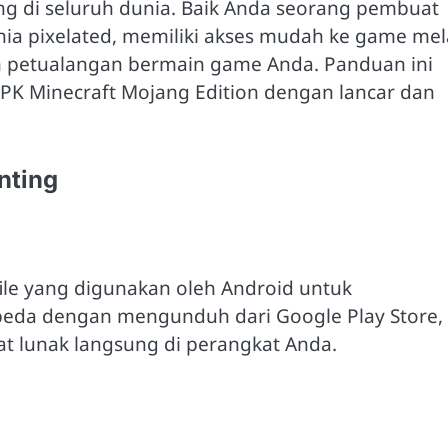
ang di seluruh dunia. Baik Anda seorang pembuat
a pixelated, memiliki akses mudah ke game mel
n petualangan bermain game Anda. Panduan ini
 Minecraft Mojang Edition dengan lancar dan
nting
file yang digunakan oleh Android untuk
beda dengan mengunduh dari Google Play Store, f
 lunak langsung di perangkat Anda.