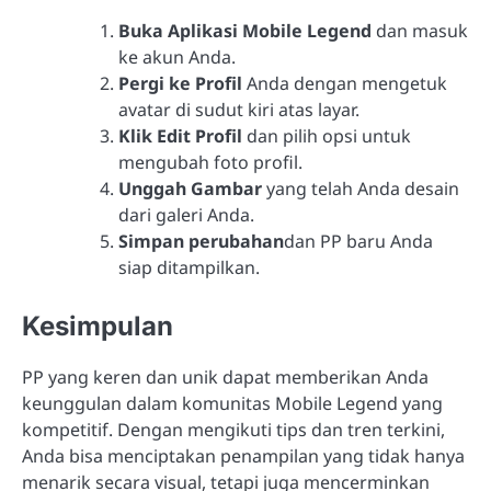
Buka Aplikasi Mobile Legend
dan masuk
ke akun Anda.
Pergi ke Profil
Anda dengan mengetuk
avatar di sudut kiri atas layar.
Klik Edit Profil
dan pilih opsi untuk
mengubah foto profil.
Unggah Gambar
yang telah Anda desain
dari galeri Anda.
Simpan perubahan
dan PP baru Anda
siap ditampilkan.
Kesimpulan
PP yang keren dan unik dapat memberikan Anda
keunggulan dalam komunitas Mobile Legend yang
kompetitif. Dengan mengikuti tips dan tren terkini,
Anda bisa menciptakan penampilan yang tidak hanya
menarik secara visual, tetapi juga mencerminkan