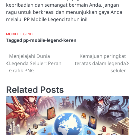
kepribadian dan semangat bermain Anda. Jangan
ragu untuk berkreasi dan menunjukkan gaya Anda
melalui PP Mobile Legend tahun ini!
MOBILE LEGEND
Tagged
pp-mobile-legend-keren
Menjelajahi Dunia
Kemajuan peringkat
Post
Legenda Seluler: Peran
teratas dalam legenda
navigation
Grafik PNG
seluler
Related Posts