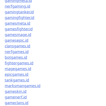
gamingmeta.id
nerfgaming.id
gamingtanker.id
gamingfighter.id
gamesmeta.id
gamesfighter.id
gamesmage.id
gamesepic.id
clansgames.id
nerfgames.id
botgames.id
fightergames.id
magegames.id
epicgames.id
tankgames.id
marksmangames.id
gameskin.id
gamenerf.id
gameclans.id