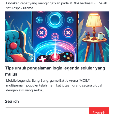
tindakan cepat yang mengingatkan pada MOBA berbasis PC. Salah
satu aspek utama…
Tips untuk pengalaman login legenda seluler yang
mulus
Mobile Legends: Bang Bang, game Battle Arena (MOBA)
multipemain populer, telah memikat jutaan orang secara global
dengan aksi yang serba…
Search
Search