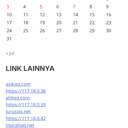
3
4
5
6
7
8
9
10
11
12
13
14
15
16
17
18
19
20
21
22
23
24
25
26
27
28
29
30
31
« Jul
LINK LAINNYA
asikqq.com
https://117.18.0.36
ahliqq.com
https://117.18.0.39
jurusqq.net
https://117.18.0.42
murahqq.net