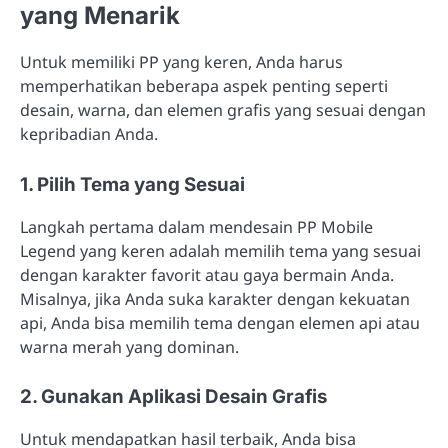
yang Menarik
Untuk memiliki PP yang keren, Anda harus
memperhatikan beberapa aspek penting seperti
desain, warna, dan elemen grafis yang sesuai dengan
kepribadian Anda.
1. Pilih Tema yang Sesuai
Langkah pertama dalam mendesain PP Mobile
Legend yang keren adalah memilih tema yang sesuai
dengan karakter favorit atau gaya bermain Anda.
Misalnya, jika Anda suka karakter dengan kekuatan
api, Anda bisa memilih tema dengan elemen api atau
warna merah yang dominan.
2. Gunakan Aplikasi Desain Grafis
Untuk mendapatkan hasil terbaik, Anda bisa