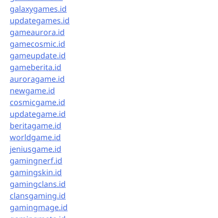
galaxygames.id
updategames.id
gameaurora.id
gamecosmic.id
gameupdate.id
gameberita.id
auroragame.id
newgame.id
cosmicgame.id
updategame.id
beritagame.id
worldgame.id
jeniusgame.id
gamingnerf.id
gamingskin.id
gamingclans.id
clansgaming.id
gamingmage.id