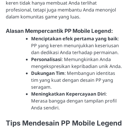
keren tidak hanya membuat Anda terlihat
profesional, tetapi juga membantu Anda menonjol
dalam komunitas game yang luas.
Alasan Mempercantik PP Mobile Legend:
Menciptakan efek pertama yang baik
:
PP yang keren menunjukkan keseriusan
dan dedikasi Anda terhadap permainan.
Personalisasi
: Memungkinkan Anda
mengekspresikan kepribadian unik Anda.
Dukungan Tim
: Membangun identitas
tim yang kuat dengan desain PP yang
seragam.
Meningkatkan Kepercayaan Diri
:
Merasa bangga dengan tampilan profil
Anda sendiri.
Tips Mendesain PP Mobile Legend