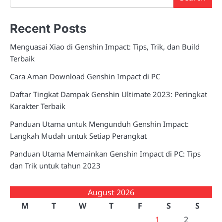
Recent Posts
Menguasai Xiao di Genshin Impact: Tips, Trik, dan Build
Terbaik
Cara Aman Download Genshin Impact di PC
Daftar Tingkat Dampak Genshin Ultimate 2023: Peringkat
Karakter Terbaik
Panduan Utama untuk Mengunduh Genshin Impact:
Langkah Mudah untuk Setiap Perangkat
Panduan Utama Memainkan Genshin Impact di PC: Tips
dan Trik untuk tahun 2023
August 2026
M
T
W
T
F
S
S
1
2