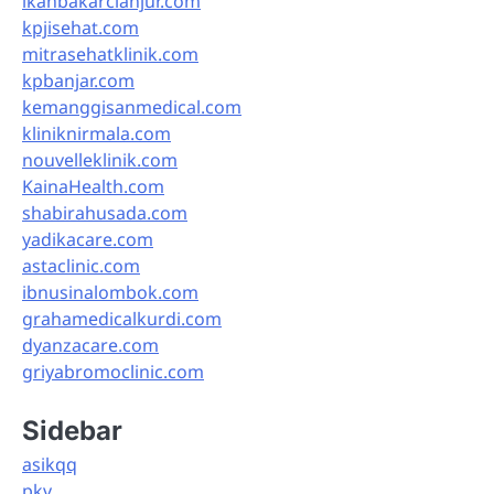
ikanbakarcianjur.com
kpjisehat.com
mitrasehatklinik.com
kpbanjar.com
kemanggisanmedical.com
kliniknirmala.com
nouvelleklinik.com
KainaHealth.com
shabirahusada.com
yadikacare.com
astaclinic.com
ibnusinalombok.com
grahamedicalkurdi.com
dyanzacare.com
griyabromoclinic.com
Sidebar
asikqq
pkv