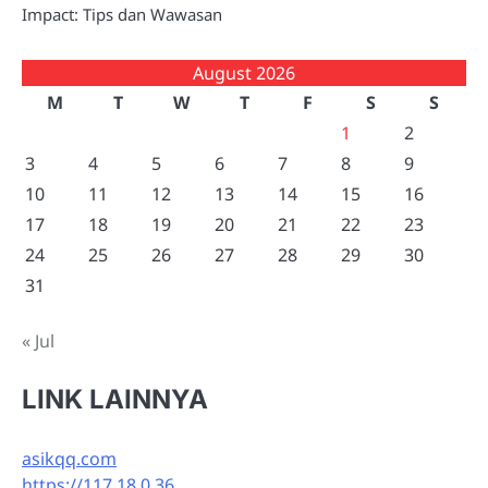
Impact: Tips dan Wawasan
August 2026
M
T
W
T
F
S
S
1
2
3
4
5
6
7
8
9
10
11
12
13
14
15
16
17
18
19
20
21
22
23
24
25
26
27
28
29
30
31
« Jul
LINK LAINNYA
asikqq.com
https://117.18.0.36