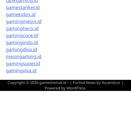
tankgaming.id
gamestanker.id
gamekidos.id
gamingmesin.id
gaminghero.id
gamingcore.id
gamingindo.id
gamingdiva.id
mesingaming.id
gamingsuper.id
gamingviva.id
Copyright © 2026
gameshemat.id –
| Formal News by
Ascendoor
|
Powered by
WordPress
.