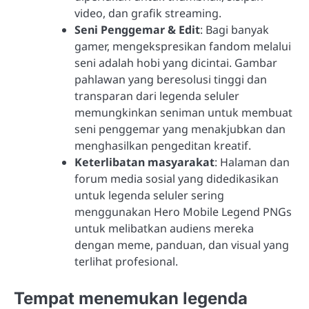
video, dan grafik streaming.
Seni Penggemar & Edit
: Bagi banyak
gamer, mengekspresikan fandom melalui
seni adalah hobi yang dicintai. Gambar
pahlawan yang beresolusi tinggi dan
transparan dari legenda seluler
memungkinkan seniman untuk membuat
seni penggemar yang menakjubkan dan
menghasilkan pengeditan kreatif.
Keterlibatan masyarakat
: Halaman dan
forum media sosial yang didedikasikan
untuk legenda seluler sering
menggunakan Hero Mobile Legend PNGs
untuk melibatkan audiens mereka
dengan meme, panduan, dan visual yang
terlihat profesional.
Tempat menemukan legenda