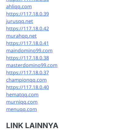
ahliqq.com
https://117.18.0.39
jurusqq.net
https://117.18.0.42
murahqq.net
https://117.18.0.41
maindomino99.com
https://117.18.0.38
masterdomino99.com
https://117.18.0.37
championqq.com
https://117.18.0.40
hematqq.com
murniqq.com
menuqq.com
LINK LAINNYA