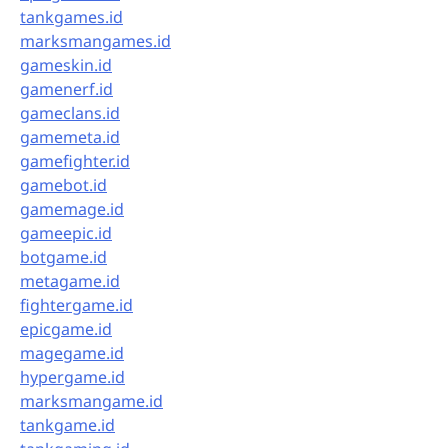
tankgames.id
marksmangames.id
gameskin.id
gamenerf.id
gameclans.id
gamemeta.id
gamefighter.id
gamebot.id
gamemage.id
gameepic.id
botgame.id
metagame.id
fightergame.id
epicgame.id
magegame.id
hypergame.id
marksmangame.id
tankgame.id