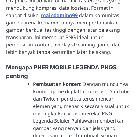
Graphics. Ini adalah format file raster-grafis yang
mendukung kompresi data lossless. Format ini
sangat disukai
maindomino99
dalam komunitas
game karena kemampuannya mempertahankan
gambar berkualitas tinggi dengan latar belakang
transparan. Ini membuat PNG ideal untuk
pembuatan konten, overlay streaming game, dan
lebih banyak tanpa kerumitan latar belakang.
Mengapa PHER MOBILE LEGENDA PNGS
penting
Pembuatan konten
: Dengan munculnya
konten game di platform seperti YouTube
dan Twitch, pencipta terus mencari
elemen yang menarik secara visual untuk
meningkatkan video mereka. PNG
Legenda Seluler Pahlawan memberikan
gambar yang renyah dan jelas yang
diperlukan untuk thumbnail, sisipan