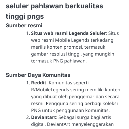
seluler pahlawan berkualitas
tinggi pngs
Sumber resmi
Situs web resmi Legenda Seluler
: Situs
web resmi Mobile Legends terkadang
merilis konten promosi, termasuk
gambar resolusi tinggi, yang mungkin
termasuk PNG pahlawan.
Sumber Daya Komunitas
Reddit
: Komunitas seperti
R/MobileLegends sering memiliki konten
yang dibuat oleh penggemar dan secara
resmi. Pengguna sering berbagi koleksi
PNG untuk penggunaan komunitas.
Deviantart
: Sebagai surga bagi artis
digital, DeviantArt menyelenggarakan