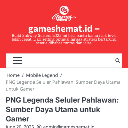
Skip
to
content
gameshemat.id –
Build Subway Surfers 2025 ini bisa bantu kamu naik level
lebih cepat. Dari setting optimal hingga strategi bertarung,
semua dibahas tuntas dan jelas.
Home
Mobile Legend
PNG Legenda Seluler Pahlawan: Sumber Daya Utama
untuk Gamer
PNG Legenda Seluler Pahlawan:
Sumber Daya Utama untuk
Gamer
June 20, 2025
admin@gameshemat.id