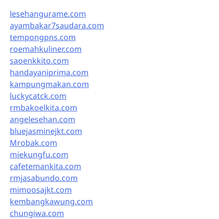
lesehangurame.com
ayambakar7saudara.com
tempongpns.com
roemahkuliner.com
saoenkkito.com
handayaniprima.com
kampungmakan.com
luckycatck.com
rmbakoelkita.com
angelesehan.com
bluejasminejkt.com
Mrobak.com
miekungfu.com
cafetemankita.com
rmjasabundo.com
mimoosajkt.com
kembangkawung.com
chungiwa.com