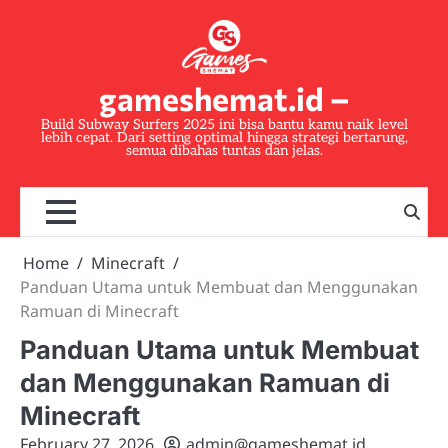
Skip
to
content
gameshemat.id –
Build Subway Surfers 2025 ini bisa bantu kamu naik level
lebih cepat. Dari setting optimal hingga strategi bertarung,
semua dibahas tuntas dan jelas.
Home
Minecraft
Panduan Utama untuk Membuat dan Menggunakan
Ramuan di Minecraft
Panduan Utama untuk Membuat
dan Menggunakan Ramuan di
Minecraft
February 27, 2026
admin@gameshemat.id