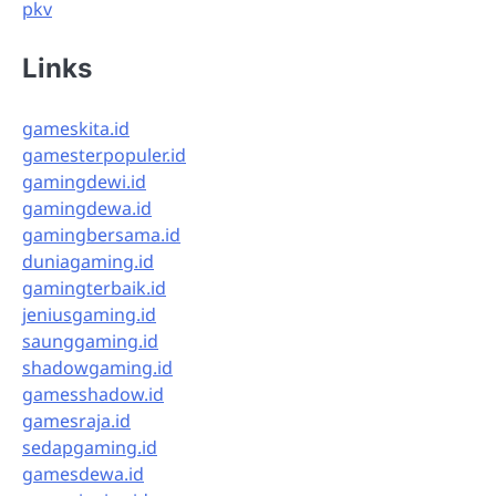
pkv
Links
gameskita.id
gamesterpopuler.id
gamingdewi.id
gamingdewa.id
gamingbersama.id
duniagaming.id
gamingterbaik.id
jeniusgaming.id
saunggaming.id
shadowgaming.id
gamesshadow.id
gamesraja.id
sedapgaming.id
gamesdewa.id