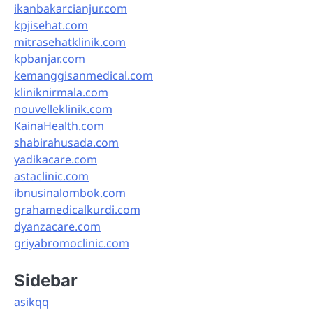
ikanbakarcianjur.com
kpjisehat.com
mitrasehatklinik.com
kpbanjar.com
kemanggisanmedical.com
kliniknirmala.com
nouvelleklinik.com
KainaHealth.com
shabirahusada.com
yadikacare.com
astaclinic.com
ibnusinalombok.com
grahamedicalkurdi.com
dyanzacare.com
griyabromoclinic.com
Sidebar
asikqq