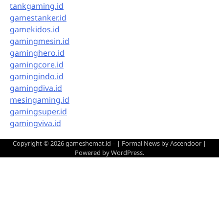
tankgaming.id
gamestanker.id
gamekidos.id
gamingmesin.id
gaminghero.id
gamingcore.id
gamingindo.id
gamingdiva.id
mesingaming.id
gamingsuper.id
gamingviva.id
Copyright © 2026
gameshemat.id –
| Formal News by
Ascendoor
|
Powered by
WordPress
.