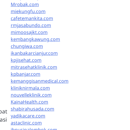
Mrobak.com
miekungfu.com
cafetemankita.com
rmjasabundo.com
mimoosajkt.com
kembangkawung.com
chungiwa.com
ikanbakarcianjur.com
kpjisehat.com
mitrasehatklinik.com
kpbanjar.com
kemanggisanmedical.com
kliniknirmala.com
nouvelleklinik.com
KainaHealth.com
shabirahusada.com
pat
yadikacare.com
asi
astaclinic.com
ibnusinalombok.com