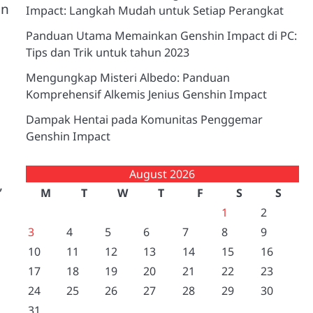
an
Impact: Langkah Mudah untuk Setiap Perangkat
Panduan Utama Memainkan Genshin Impact di PC:
Tips dan Trik untuk tahun 2023
Mengungkap Misteri Albedo: Panduan
Komprehensif Alkemis Jenius Genshin Impact
Dampak Hentai pada Komunitas Penggemar
Genshin Impact
August 2026
,
M
T
W
T
F
S
S
1
2
3
4
5
6
7
8
9
10
11
12
13
14
15
16
17
18
19
20
21
22
23
24
25
26
27
28
29
30
31