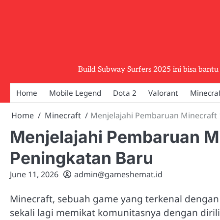
Skip
to
content
Build Subway Surfers 2025 ini bisa bantu 
Home
Mobile Legend
Dota 2
Valorant
Minecra
Home
Minecraft
Menjelajahi Pembaruan Minecraft 1
Menjelajahi Pembaruan Min
Peningkatan Baru
June 11, 2026
admin@gameshemat.id
Minecraft, sebuah game yang terkenal dengan kr
sekali lagi memikat komunitasnya dengan diril