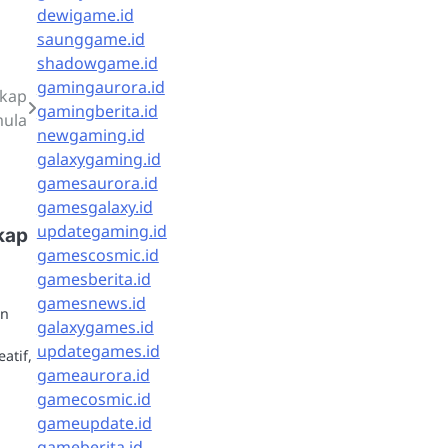
dewigame.id
saunggame.id
shadowgame.id
gamingaurora.id
gkap
gamingberita.id
mula
newgaming.id
galaxygaming.id
gamesaurora.id
gamesgalaxy.id
updategaming.id
kap
gamescosmic.id
gamesberita.id
gamesnews.id
an
galaxygames.id
updategames.id
atif,
gameaurora.id
gamecosmic.id
gameupdate.id
gameberita.id