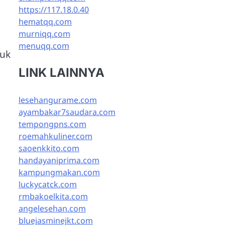
https://117.18.0.40
hematqq.com
murniqq.com
menuqq.com
duk
LINK LAINNYA
lesehangurame.com
ayambakar7saudara.com
tempongpns.com
roemahkuliner.com
saoenkkito.com
handayaniprima.com
kampungmakan.com
i
luckycatck.com
rmbakoelkita.com
angelesehan.com
bluejasminejkt.com