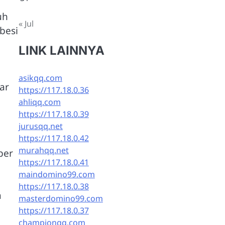
uh
« Jul
besi
LINK LAINNYA
asikqq.com
ar
https://117.18.0.36
ahliqq.com
https://117.18.0.39
jurusqq.net
https://117.18.0.42
murahqq.net
per
https://117.18.0.41
a
maindomino99.com
https://117.18.0.38
a
masterdomino99.com
https://117.18.0.37
championqq.com