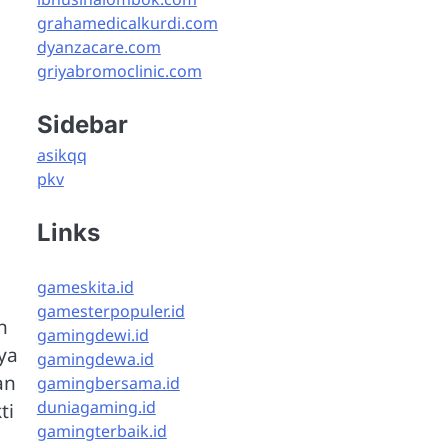
grahamedicalkurdi.com
dyanzacare.com
griyabromoclinic.com
Sidebar
asikqq
pkv
Links
gameskita.id
gamesterpopuler.id
n
gamingdewi.id
ya
gamingdewa.id
an
gamingbersama.id
duniagaming.id
ti
gamingterbaik.id