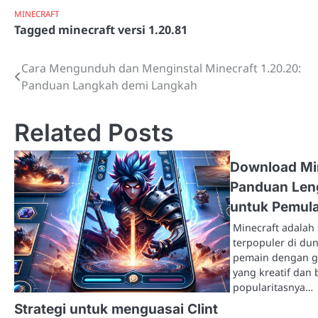
MINECRAFT
Tagged
minecraft versi 1.20.81
Cara Mengunduh dan Menginstal Minecraft 1.20.20:
Post
Panduan Langkah demi Langkah
navigation
Related Posts
Download Min
Panduan Len
untuk Pemul
Minecraft adalah
terpopuler di dun
pemain dengan g
yang kreatif dan
popularitasnya…
Strategi untuk menguasai Clint