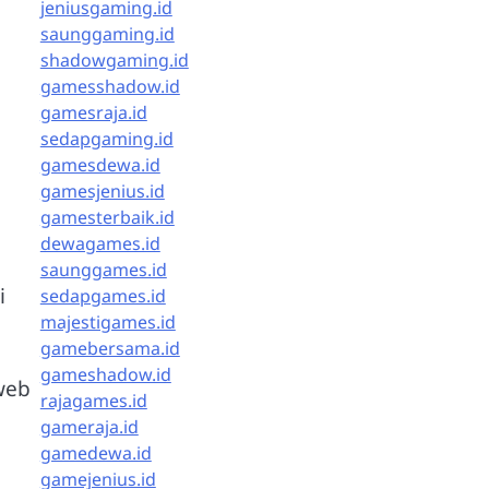
jeniusgaming.id
saunggaming.id
shadowgaming.id
gamesshadow.id
gamesraja.id
sedapgaming.id
gamesdewa.id
gamesjenius.id
gamesterbaik.id
dewagames.id
saunggames.id
i
sedapgames.id
majestigames.id
gamebersama.id
gameshadow.id
web
rajagames.id
gameraja.id
gamedewa.id
gamejenius.id