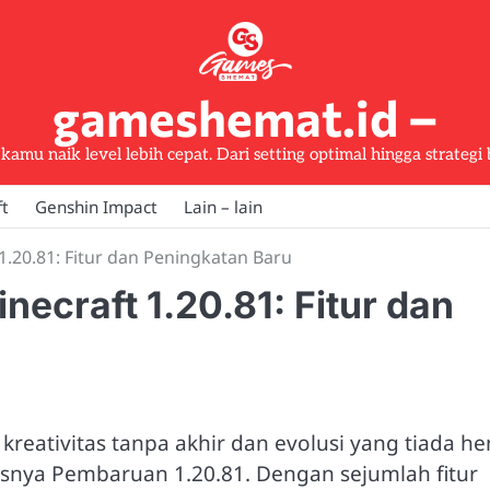
gameshemat.id –
kamu naik level lebih cepat. Dari setting optimal hingga strategi 
ft
Genshin Impact
Lain – lain
.20.81: Fitur dan Peningkatan Baru
ecraft 1.20.81: Fitur dan
eativitas tanpa akhir dan evolusi yang tiada hen
isnya Pembaruan 1.20.81. Dengan sejumlah fitur