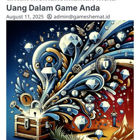
Uang Dalam Game Anda
August 11, 2025
admin@gameshemat.id