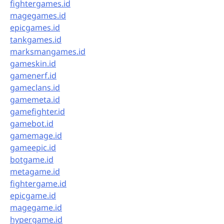
fightergames.id
magegames.id
epicgames.id
tankgames.id
marksmangames.id
gameskin.id
gamenerf.id
gameclans.id
gamemeta.id
gamefighter.id
gamebot.id
gamemage.id
gameepic.id
botgame.id
metagame.id
fightergame.id
epicgame.id
magegame.id
hypergame.id