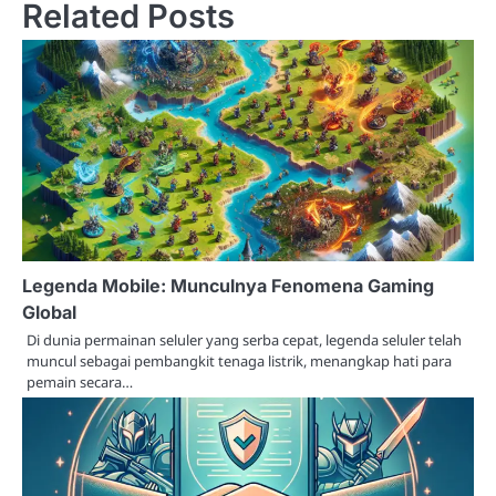
Related Posts
Legenda Mobile: Munculnya Fenomena Gaming
Global
Di dunia permainan seluler yang serba cepat, legenda seluler telah
muncul sebagai pembangkit tenaga listrik, menangkap hati para
pemain secara…