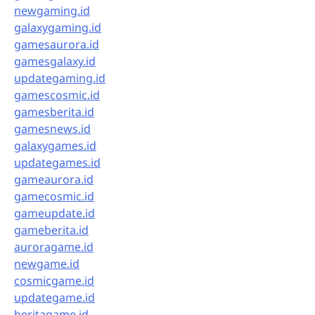
newgaming.id
galaxygaming.id
gamesaurora.id
gamesgalaxy.id
updategaming.id
gamescosmic.id
gamesberita.id
gamesnews.id
galaxygames.id
updategames.id
gameaurora.id
gamecosmic.id
gameupdate.id
gameberita.id
auroragame.id
newgame.id
cosmicgame.id
updategame.id
beritagame.id