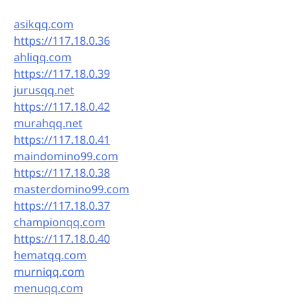
asikqq.com
https://117.18.0.36
ahliqq.com
https://117.18.0.39
jurusqq.net
https://117.18.0.42
murahqq.net
https://117.18.0.41
maindomino99.com
https://117.18.0.38
masterdomino99.com
https://117.18.0.37
championqq.com
https://117.18.0.40
hematqq.com
murniqq.com
menuqq.com