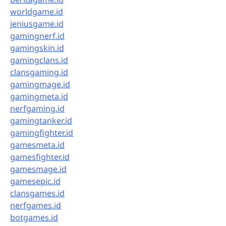
worldgame.id
jeniusgame.id
gamingnerf.id
gamingskin.id
gamingclans.id
clansgaming.id
gamingmage.id
gamingmeta.id
nerfgaming.id
gamingtanker.id
gamingfighter.id
gamesmeta.id
gamesfighter.id
gamesmage.id
gamesepic.id
clansgames.id
nerfgames.id
botgames.id