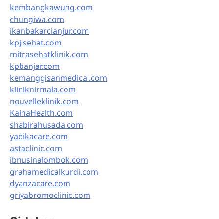
kembangkawung.com
chungiwa.com
ikanbakarcianjur.com
kpjisehat.com
mitrasehatklinik.com
kpbanjar.com
kemanggisanmedical.com
kliniknirmala.com
nouvelleklinik.com
KainaHealth.com
shabirahusada.com
yadikacare.com
astaclinic.com
ibnusinalombok.com
grahamedicalkurdi.com
dyanzacare.com
griyabromoclinic.com