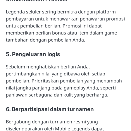
Legenda seluler sering bermitra dengan platform
pembayaran untuk menawarkan penawaran promosi
untuk pembelian berlian. Promosi ini dapat
memberikan berlian bonus atau item dalam game
tambahan dengan pembelian Anda.
5. Pengeluaran logis
Sebelum menghabiskan berlian Anda,
pertimbangkan nilai yang dibawa oleh setiap
pembelian. Prioritaskan pembelian yang menambah
nilai jangka panjang pada gameplay Anda, seperti
pahlawan serbaguna dan kulit yang berharga.
6. Berpartisipasi dalam turnamen
Bergabung dengan turnamen resmi yang
diselenggarakan oleh Mobile Legends dapat