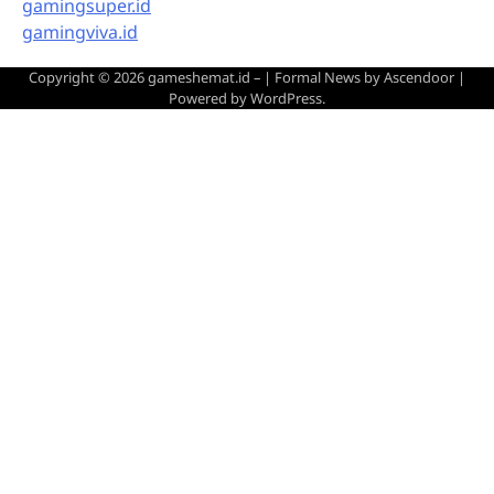
gamingsuper.id
gamingviva.id
Copyright © 2026
gameshemat.id –
| Formal News by
Ascendoor
|
Powered by
WordPress
.