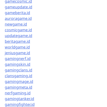
gamecosmic.id
gameupdate.id
gameberita.id
auroragame.id
newgame.id
cosmicgame.id
updategame.id
beritagame.id
worldgame.id
jeniusgame.id
gamingnerf.id
gamingskin.id
gamingclans.id
clansgaming.id
gamingmage.id
gamingmeta.id
nerfgaming.id
gamingtanker.id
gamingfighter.id