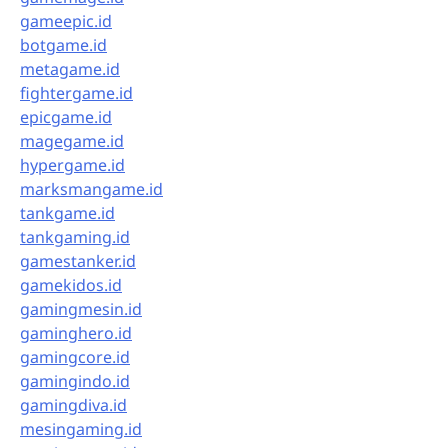
gameepic.id
botgame.id
metagame.id
fightergame.id
epicgame.id
magegame.id
hypergame.id
marksmangame.id
tankgame.id
tankgaming.id
gamestanker.id
gamekidos.id
gamingmesin.id
gaminghero.id
gamingcore.id
gamingindo.id
gamingdiva.id
mesingaming.id