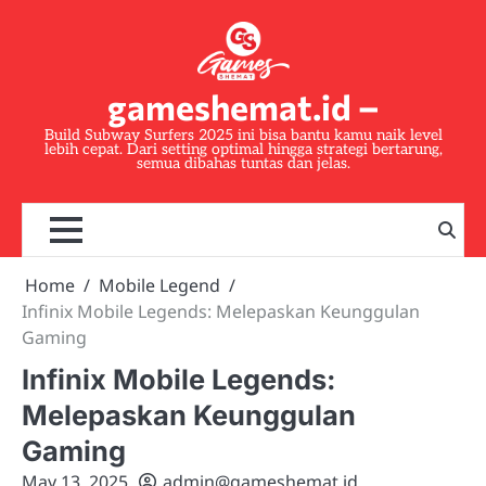
Skip
to
content
gameshemat.id –
Build Subway Surfers 2025 ini bisa bantu kamu naik level
lebih cepat. Dari setting optimal hingga strategi bertarung,
semua dibahas tuntas dan jelas.
Home
Mobile Legend
Infinix Mobile Legends: Melepaskan Keunggulan
Gaming
Infinix Mobile Legends:
Melepaskan Keunggulan
Gaming
May 13, 2025
admin@gameshemat.id