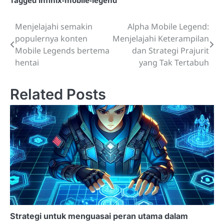
Tagged
infinix-mobile-legend
Menjelajahi semakin
Alpha Mobile Legend:
Post
populernya konten
Menjelajahi Keterampilan
navigation
Mobile Legends bertema
dan Strategi Prajurit
hentai
yang Tak Tertabuh
Related Posts
Strategi untuk menguasai peran utama dalam