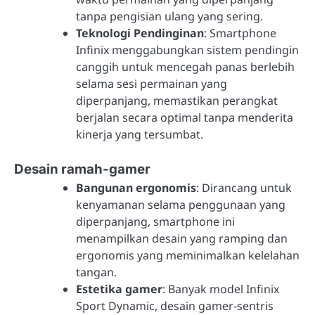
tanpa pengisian ulang yang sering.
Teknologi Pendinginan
: Smartphone
Infinix menggabungkan sistem pendingin
canggih untuk mencegah panas berlebih
selama sesi permainan yang
diperpanjang, memastikan perangkat
berjalan secara optimal tanpa menderita
kinerja yang tersumbat.
Desain ramah-gamer
Bangunan ergonomis
: Dirancang untuk
kenyamanan selama penggunaan yang
diperpanjang, smartphone ini
menampilkan desain yang ramping dan
ergonomis yang meminimalkan kelelahan
tangan.
Estetika gamer
: Banyak model Infinix
Sport Dynamic, desain gamer-sentris