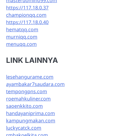
masterdomino99.com
https://117.18.0.37
championqq.com
https://117.18.0.40
hematqq.com
murniqq.com
menuqq.com
LINK LAINNYA
lesehangurame.com
ayambakar7saudara.com
tempongpns.com
roemahkuliner.com
saoenkkito.com
handayaniprima.com
kampungmakan.com
luckycatck.com
rmbakoelkita.com