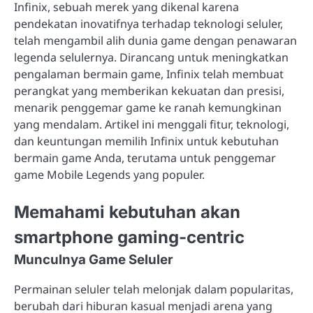
Infinix, sebuah merek yang dikenal karena
pendekatan inovatifnya terhadap teknologi seluler,
telah mengambil alih dunia game dengan penawaran
legenda selulernya. Dirancang untuk meningkatkan
pengalaman bermain game, Infinix telah membuat
perangkat yang memberikan kekuatan dan presisi,
menarik penggemar game ke ranah kemungkinan
yang mendalam. Artikel ini menggali fitur, teknologi,
dan keuntungan memilih Infinix untuk kebutuhan
bermain game Anda, terutama untuk penggemar
game Mobile Legends yang populer.
Memahami kebutuhan akan
smartphone gaming-centric
Munculnya Game Seluler
Permainan seluler telah melonjak dalam popularitas,
berubah dari hiburan kasual menjadi arena yang