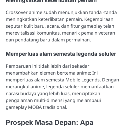
Meningkatkan keterlibatan pemain
Crossover anime sudah menunjukkan tanda -tanda
meningkatkan keterlibatan pemain. Kegembiraan
seputar kulit baru, acara, dan fitur gameplay telah
merevitalisasi komunitas, menarik pemain veteran
dan pendatang baru dalam permainan.
Memperluas alam semesta legenda seluler
Pembaruan ini tidak lebih dari sekadar
menambahkan elemen bertema anime; Ini
memperluas alam semesta Mobile Legends. Dengan
merangkul anime, legenda seluler memanfaatkan
narasi budaya yang lebih luas, menciptakan
pengalaman multi-dimensi yang melampaui
gameplay MOBA tradisional.
Prospek Masa Depan: Apa