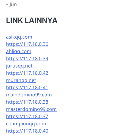
« Jun
LINK LAINNYA
asikqq.com
https://117.18.0.36
ahliqq.com
https://117.18.0.39
jurusqq.net
https://117.18.0.42
murahqq.net
https://117.18.0.41
maindomino99.com
https://117.18.0.38
masterdomino99.com
https://117.18.0.37
championqq.com
https://117.18.0.40