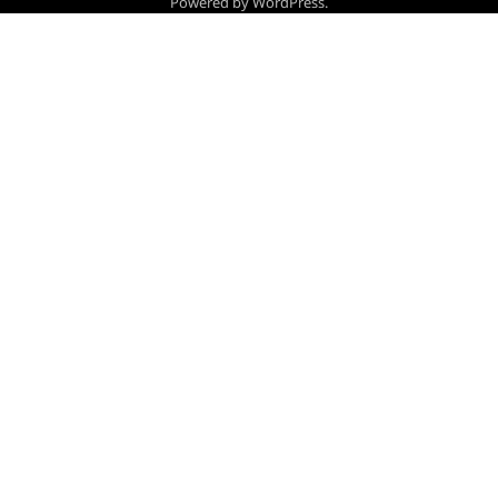
Powered by
WordPress
.