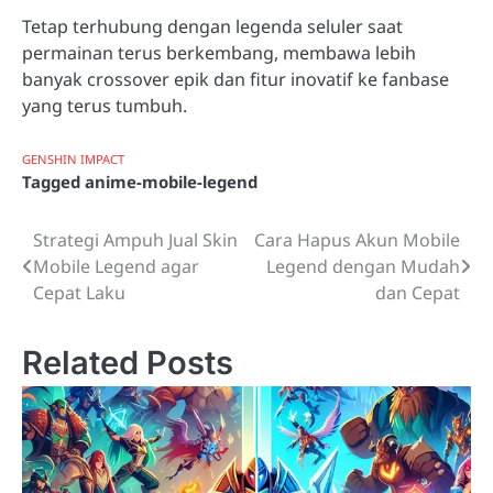
Tetap terhubung dengan legenda seluler saat
permainan terus berkembang, membawa lebih
banyak crossover epik dan fitur inovatif ke fanbase
yang terus tumbuh.
GENSHIN IMPACT
Tagged
anime-mobile-legend
Strategi Ampuh Jual Skin
Cara Hapus Akun Mobile
Post
Mobile Legend agar
Legend dengan Mudah
navigation
Cepat Laku
dan Cepat
Related Posts