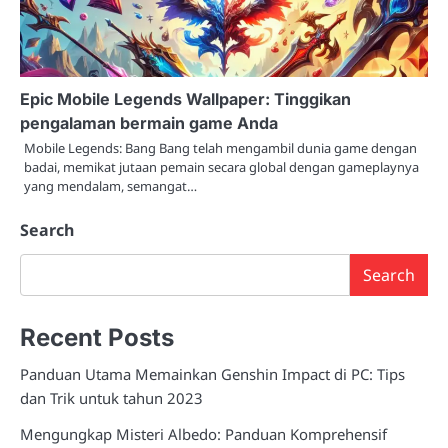
Epic Mobile Legends Wallpaper: Tinggikan
pengalaman bermain game Anda
Mobile Legends: Bang Bang telah mengambil dunia game dengan
badai, memikat jutaan pemain secara global dengan gameplaynya
yang mendalam, semangat…
Search
Search
Recent Posts
Panduan Utama Memainkan Genshin Impact di PC: Tips
dan Trik untuk tahun 2023
Mengungkap Misteri Albedo: Panduan Komprehensif