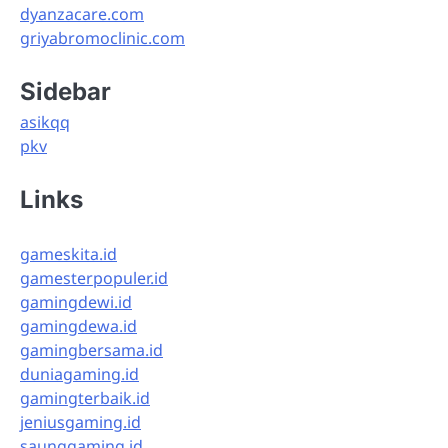
dyanzacare.com
griyabromoclinic.com
Sidebar
asikqq
pkv
Links
gameskita.id
gamesterpopuler.id
gamingdewi.id
gamingdewa.id
gamingbersama.id
duniagaming.id
gamingterbaik.id
jeniusgaming.id
saunggaming.id