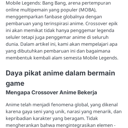
Mobile Legends: Bang Bang, arena pertempuran
online multipemain yang populer (MOBA),
menggemparkan fanbase globalnya dengan
pembaruan yang terinspirasi anime. Crossover epik
ini akan memikat tidak hanya penggemar legenda
seluler tetapi juga penggemar anime di seluruh
dunia. Dalam artikel ini, kami akan mempelajari apa
yang dibutuhkan pembaruan ini dan bagaimana
membentuk kembali alam semesta Mobile Legends.
Daya pikat anime dalam bermain
game
Mengapa Crossover Anime Bekerja
Anime telah menjadi fenomena global, yang dikenal
karena gaya seni yang unik, narasi yang menarik, dan
kepribadian karakter yang beragam. Tidak
mengherankan bahwa mengintegrasikan elemen -