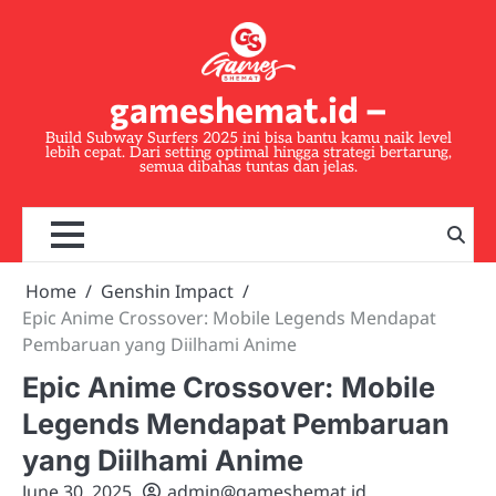
Skip
to
content
gameshemat.id –
Build Subway Surfers 2025 ini bisa bantu kamu naik level
lebih cepat. Dari setting optimal hingga strategi bertarung,
semua dibahas tuntas dan jelas.
Home
Genshin Impact
Epic Anime Crossover: Mobile Legends Mendapat
Pembaruan yang Diilhami Anime
Epic Anime Crossover: Mobile
Legends Mendapat Pembaruan
yang Diilhami Anime
June 30, 2025
admin@gameshemat.id