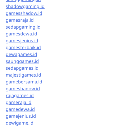
shadowgaming.id
gamesshadow.id
gamesraja.id
sedapgaming.id
gamesdewa.id
gamesjenius.id
gamesterbaik.id
dewagames.id
saunggames.id
sedapgames.id
majestigames.id
gamebersama.id
gameshadow.id
rajagames.id
gameraja.id
gamedewa.id
gamejenius.id
dewigame.id