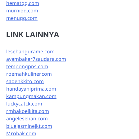
hematqq.com
murniqq.com
menuqq.com
LINK LAINNYA
lesehangurame.com
ayambakar7saudara.com
tempongpns.com
roemahkuliner.com
saoenkkito.com
handayaniprima.com
kampungmakan.com
luckycatck.com
rmbakoelkita.com
angelesehan.com
bluejasminejkt.com
Mrobak.com