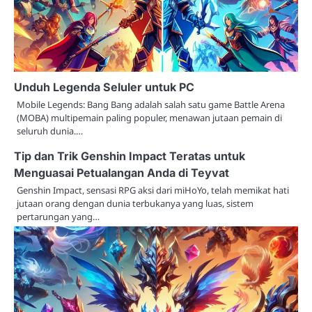
Unduh Legenda Seluler untuk PC
Mobile Legends: Bang Bang adalah salah satu game Battle Arena
(MOBA) multipemain paling populer, menawan jutaan pemain di
seluruh dunia.…
Tip dan Trik Genshin Impact Teratas untuk
Menguasai Petualangan Anda di Teyvat
Genshin Impact, sensasi RPG aksi dari miHoYo, telah memikat hati
jutaan orang dengan dunia terbukanya yang luas, sistem
pertarungan yang…