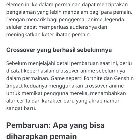
elemen ini ke dalam permainan dapat menciptakan
pengalaman yang lebih mendalam bagi para pemain.
Dengan menarik bagi penggemar anime, legenda
seluler dapat memperluas audiensnya dan
meningkatkan keterlibatan pemain.
Crossover yang berhasil sebelumnya
Sebelum menjelajahi detail pembaruan saat ini, perlu
dicatat keberhasilan crossover anime sebelumnya
dalam permainan. Game seperti Fortnite dan Genshin
Impact keduanya menggunakan crossover anime
untuk memikat pengguna mereka, menambahkan
alur cerita dan karakter baru yang akrab namun
sangat baru.
Pembaruan: Apa yang bisa
diharapkan pemain