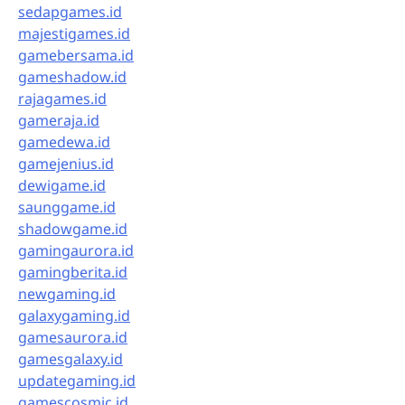
sedapgames.id
majestigames.id
gamebersama.id
gameshadow.id
rajagames.id
gameraja.id
gamedewa.id
gamejenius.id
dewigame.id
saunggame.id
shadowgame.id
gamingaurora.id
gamingberita.id
newgaming.id
galaxygaming.id
gamesaurora.id
gamesgalaxy.id
updategaming.id
gamescosmic.id