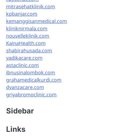
mitrasehatklinik.com
kpbanjar.com
kemanggisanmedical.com
kliniknirmala.com
nouvelleklinik.com
KainaHealth.com
shabirahusada.com
yadikacare.com
astaclinic.com
ibnusinalombok.com
grahamedicalkurdi.com
dyanzacare.com
griyabromoclinic.com
Sidebar
Links