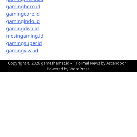
gaminghero.id
gamingcore.id
gamingindo.id
gamingdiva.id
mesingaming.id
gamingsuper.id
gamingviva.id
Copyright © 2026
gameshemat.id –
| Formal News by
Ascendoor
|
Powered by
WordPress
.