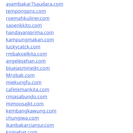
ayambakar7saudara.com
tempongpns.com
roemahkuliner.com
saoenkkito.com
handayaniprima.com
kampungmakan.com
luckycatck.com
rmbakoelkita.com
angelesehan.com
bluejasminejkt.com
Mrobak.com
miekungfu.com
cafetemankita.com
rmjasabundo.com
mimoosajkt.com
kembangkawung.com
chungiwa.com
ikanbakarcianjur.com
kpjisehat.com