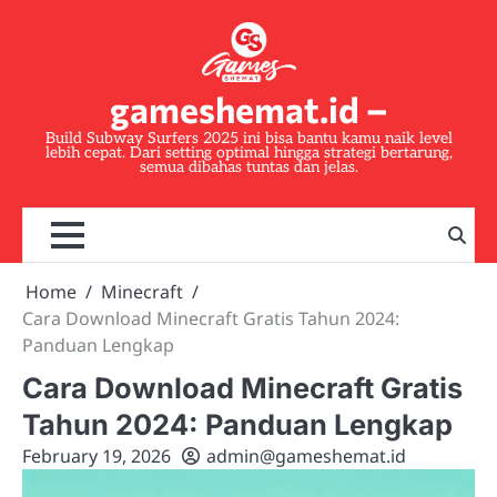
Skip
to
content
gameshemat.id –
Build Subway Surfers 2025 ini bisa bantu kamu naik level
lebih cepat. Dari setting optimal hingga strategi bertarung,
semua dibahas tuntas dan jelas.
Home
Minecraft
Cara Download Minecraft Gratis Tahun 2024:
Panduan Lengkap
Cara Download Minecraft Gratis
Tahun 2024: Panduan Lengkap
February 19, 2026
admin@gameshemat.id