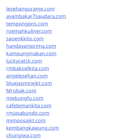
lesehangurame.com
ayambakar7saudara.com
tempongpns.com
roemahkuliner.com
saoenkkito.com
handayaniprima.com
kampungmakan.com
luckycatck.com
rmbakoelkita.com
angelesehan.com
bluejasminejkt.com
Mrobak.com
miekungfu.com
cafetemankita.com
rmjasabundo.com
mimoosajkt.com
kembangkawung.com
chungiwa.com