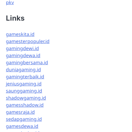
pkv
Links
gameskita.id
gamesterpopuler.id
gamingdewi.id
gamingdewa.id
gamingbersama.id
duniagaming.id
gamingterbaik.id
jeniusgaming.id
saunggaming.id
shadowgaming.id
gamesshadow.id
gamesraja.id
sedapgaming.id
gamesdewa.id