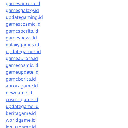
gamesaurora.id
gamesgalaxy.id
updategaming.id
gamescosmic.id
gamesberita.id
gamesnews.id
galaxygames.id
updategames.id
gameaurora.id
gamecosmic.id
gameupdate.id
gameberita.id
auroragame.id
newgame.id
cosmicgame.id
updategame.id
beritagame.id
worldgame.id
jeniusgame.id