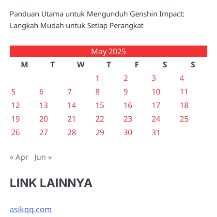
Panduan Utama untuk Mengunduh Genshin Impact:
Langkah Mudah untuk Setiap Perangkat
May 2025
M
T
W
T
F
S
S
1
2
3
4
5
6
7
8
9
10
11
12
13
14
15
16
17
18
19
20
21
22
23
24
25
26
27
28
29
30
31
« Apr
Jun »
LINK LAINNYA
asikqq.com