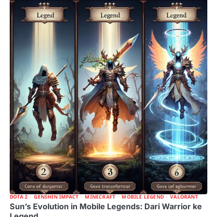
DOTA 2
GENSHIN IMPACT
MINECRAFT
MOBILE LEGEND
VALORANT
Sun’s Evolution in Mobile Legends: Dari Warrior ke
Legend