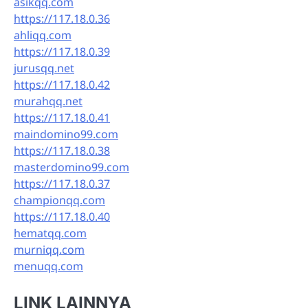
asikqq.com
https://117.18.0.36
ahliqq.com
https://117.18.0.39
jurusqq.net
https://117.18.0.42
murahqq.net
https://117.18.0.41
maindomino99.com
https://117.18.0.38
masterdomino99.com
https://117.18.0.37
championqq.com
https://117.18.0.40
hematqq.com
murniqq.com
menuqq.com
LINK LAINNYA