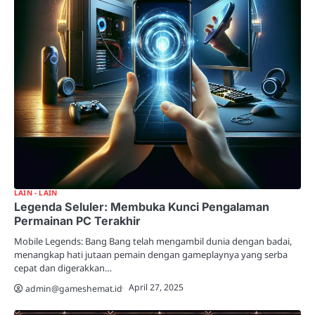
LAIN - LAIN
Legenda Seluler: Membuka Kunci Pengalaman
Permainan PC Terakhir
Mobile Legends: Bang Bang telah mengambil dunia dengan badai,
menangkap hati jutaan pemain dengan gameplaynya yang serba
cepat dan digerakkan…
April 27, 2025
admin@gameshemat.id