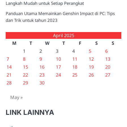
Langkah Mudah untuk Setiap Perangkat
Panduan Utama Memainkan Genshin Impact di PC: Tips
dan Trik untuk tahun 2023
April 2025
M
T
W
T
F
S
S
1
2
3
4
5
6
7
8
9
10
11
12
13
14
15
16
17
18
19
20
21
22
23
24
25
26
27
28
29
30
May »
LINK LAINNYA