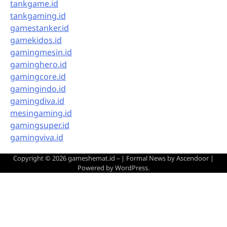
tankgame.id
tankgaming.id
gamestanker.id
gamekidos.id
gamingmesin.id
gaminghero.id
gamingcore.id
gamingindo.id
gamingdiva.id
mesingaming.id
gamingsuper.id
gamingviva.id
Copyright © 2026
gameshemat.id –
| Formal News by
Ascendoor
|
Powered by
WordPress
.