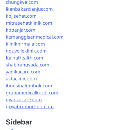
chungiwa.com
ikanbakarcianjur.com
kpjisehat.com
mitrasehatklinik.com
kpbanjar.com
kemanggisanmedical.com
kliniknirmala.com
nouvelleklinik.com
KainaHealth.com
shabirahusada.com
yadikacare.com
astaclinic.com
ibnusinalombok.com
grahamedicalkurdi.com
dyanzacare.com
griyabromoclinic.com
Sidebar