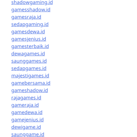
shadowgaming.id
gamesshadow.id
gamesraja.id
sedapgaming.id
gamesdewa.id
gamesjenius.id
gamesterbaik.id
dewagames.id
saunggames.id
sedapgames.id
majestigames.id
gamebersama.id
gameshadow.id
rajagames.id
gameraja.id
gamedewa.id
gamejenius.id
dewigame.id
saunggame.id