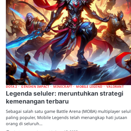
DOTA 2
GENSHIN IMPACT
MINECRAFT
MOBILE LEGEND
VALORANT
Legenda seluler: meruntuhkan strategi
kemenangan terbaru
Sebagai salah satu game Battle Arena (MOBA) multiplayer selul
paling populer, Mobile Legends telah menangkap hati jutaan
orang di seluruh…