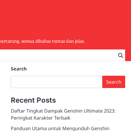
bertarung, semua dibahas tuntas dan jelas.
Search
Search
Recent Posts
Daftar Tingkat Dampak Genshin Ultimate 2023:
Peringkat Karakter Terbaik
Panduan Utama untuk Mengunduh Genshin