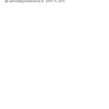
June 15, 2025
admin@gameshemat.id