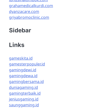
grahamedicalkurdi.com
dyanzacare.com
griyabromoclinic.com
Sidebar
Links
gameskita.id
gamesterpopuler.id
gamingdewi.id
gamingdewa.id
gamingbersama.id
duniagaming.id
gamingterbaik.id
jeniusgaming.id
saunggaming.id