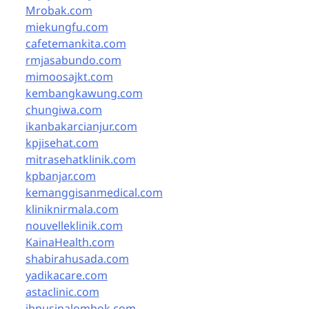
Mrobak.com
miekungfu.com
cafetemankita.com
rmjasabundo.com
mimoosajkt.com
kembangkawung.com
chungiwa.com
ikanbakarcianjur.com
kpjisehat.com
mitrasehatklinik.com
kpbanjar.com
kemanggisanmedical.com
kliniknirmala.com
nouvelleklinik.com
KainaHealth.com
shabirahusada.com
yadikacare.com
astaclinic.com
ibnusinalombok.com