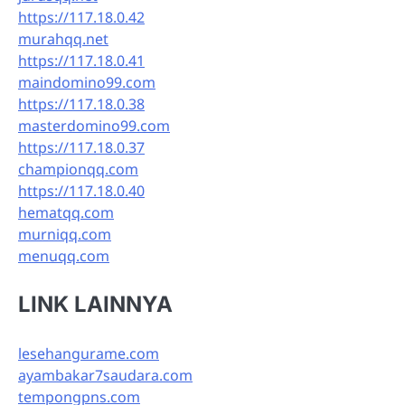
https://117.18.0.42
murahqq.net
https://117.18.0.41
maindomino99.com
https://117.18.0.38
masterdomino99.com
https://117.18.0.37
championqq.com
https://117.18.0.40
hematqq.com
murniqq.com
menuqq.com
LINK LAINNYA
lesehangurame.com
ayambakar7saudara.com
tempongpns.com