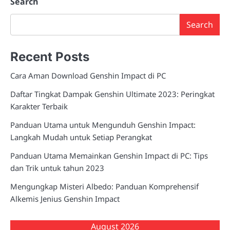
Search
Search
Recent Posts
Cara Aman Download Genshin Impact di PC
Daftar Tingkat Dampak Genshin Ultimate 2023: Peringkat
Karakter Terbaik
Panduan Utama untuk Mengunduh Genshin Impact:
Langkah Mudah untuk Setiap Perangkat
Panduan Utama Memainkan Genshin Impact di PC: Tips
dan Trik untuk tahun 2023
Mengungkap Misteri Albedo: Panduan Komprehensif
Alkemis Jenius Genshin Impact
August 2026