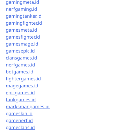
gamingmeta.id
nerfgaming.id
gamingtanker.id
gamingfighter.id
gamesmeta.id
gamesfighter.id
gamesmage.id
gamesepic.id
clansgames.id
nerfgames.id
botgames.id
fightergames.id
magegames.id
epicgames.id
tankgames.id
marksmangames.id
gameskin.id
gamenerf.id
gameclans.id