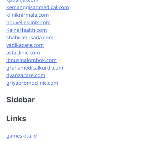
kemanggisanmedical.com
kliniknirmala.com
nouvelleklinik.com
KainaHealth.com
shabirahusada.com
yadikacare.com
astaclinic.com
ibnusinalombok.com
grahamedicalkurdi.com
dyanzacare.com
griyabromoclinic.com
Sidebar
Links
gameskita.id