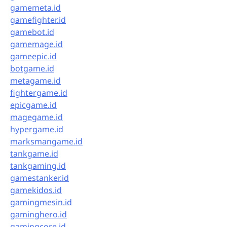
gamemeta.id
gamefighter.id
gamebot.id
gamemage.id
gameepic.id
botgame.id
metagame.id
fightergame.id
epicgame.id
magegame.id
hypergame.id
marksmangame.id
tankgame.id
tankgaming.id
gamestanker.id
gamekidos.id
gamingmesin.id
gaminghero.id
gamingcore.id