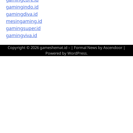
gamingindo.id
gamingdiva.id
mesingaming.id
gamingsuper.id
gamingviva.id
Copyright © 2026
gameshemat.id –
| Formal News by
Ascendoor
|
Powered by
WordPress
.