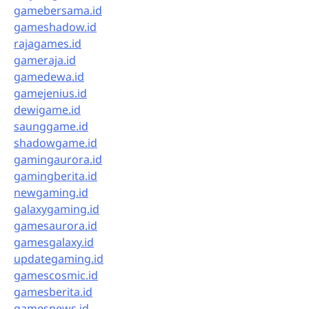
gamebersama.id
gameshadow.id
rajagames.id
gameraja.id
gamedewa.id
gamejenius.id
dewigame.id
saunggame.id
shadowgame.id
gamingaurora.id
gamingberita.id
newgaming.id
galaxygaming.id
gamesaurora.id
gamesgalaxy.id
updategaming.id
gamescosmic.id
gamesberita.id
gamesnews.id