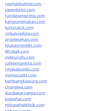
roemahkuliner.com
saoenkkito.com
handayaniprima.com
kampungmakan.com
luckycatck.com
rmbakoelkita.com
angelesehan.com
bluejasminejkt.com
Mrobak.com
miekungfu.com
cafetemankita.com
rmjasabundo.com
mimoosajkt.com
kembangkawung.com
chungiwa.com
ikanbakarcianjur.com
kpjisehat.com
mitrasehatklinik.com
kpbanjar.com