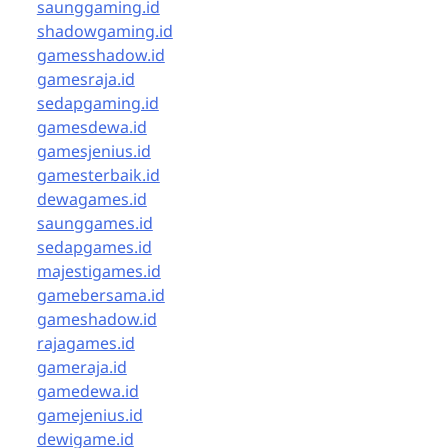
saunggaming.id
shadowgaming.id
gamesshadow.id
gamesraja.id
sedapgaming.id
gamesdewa.id
gamesjenius.id
gamesterbaik.id
dewagames.id
saunggames.id
sedapgames.id
majestigames.id
gamebersama.id
gameshadow.id
rajagames.id
gameraja.id
gamedewa.id
gamejenius.id
dewigame.id