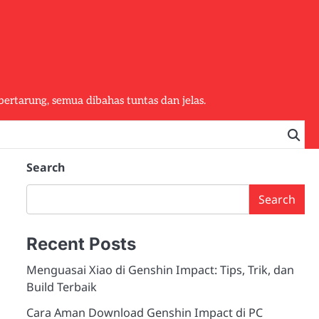
bertarung, semua dibahas tuntas dan jelas.
Search
Search
Recent Posts
Menguasai Xiao di Genshin Impact: Tips, Trik, dan
Build Terbaik
Cara Aman Download Genshin Impact di PC