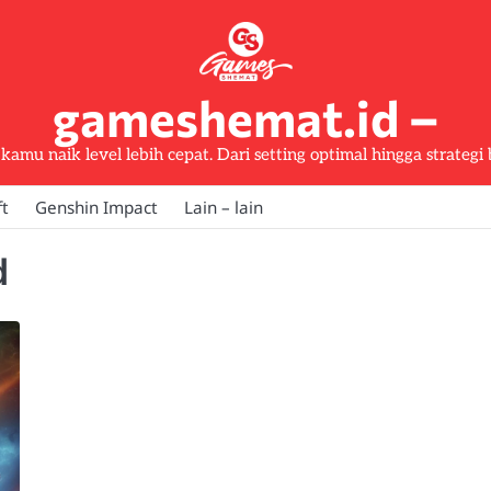
gameshemat.id –
kamu naik level lebih cepat. Dari setting optimal hingga strategi 
ft
Genshin Impact
Lain – lain
d