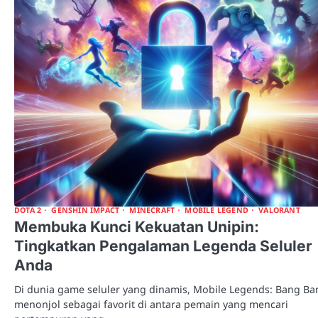
DOTA 2
GENSHIN IMPACT
MINECRAFT
MOBILE LEGEND
VALORANT
Membuka Kunci Kekuatan Unipin:
Tingkatkan Pengalaman Legenda Seluler
Anda
Di dunia game seluler yang dinamis, Mobile Legends: Bang Ba
menonjol sebagai favorit di antara pemain yang mencari