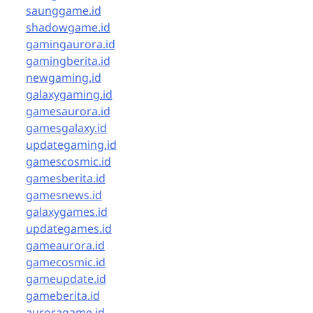
saunggame.id
shadowgame.id
gamingaurora.id
gamingberita.id
newgaming.id
galaxygaming.id
gamesaurora.id
gamesgalaxy.id
updategaming.id
gamescosmic.id
gamesberita.id
gamesnews.id
galaxygames.id
updategames.id
gameaurora.id
gamecosmic.id
gameupdate.id
gameberita.id
auroragame.id