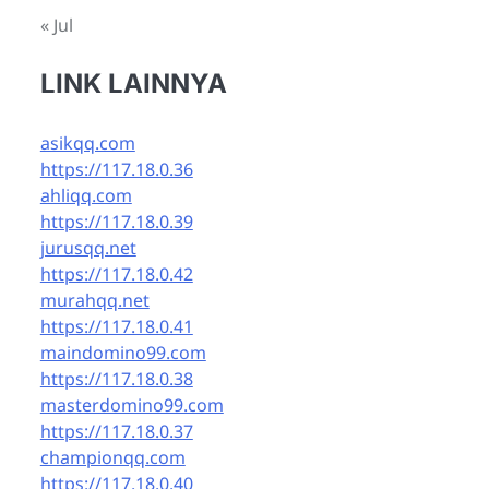
« Jul
LINK LAINNYA
asikqq.com
https://117.18.0.36
ahliqq.com
https://117.18.0.39
jurusqq.net
https://117.18.0.42
murahqq.net
https://117.18.0.41
maindomino99.com
https://117.18.0.38
masterdomino99.com
https://117.18.0.37
championqq.com
https://117.18.0.40