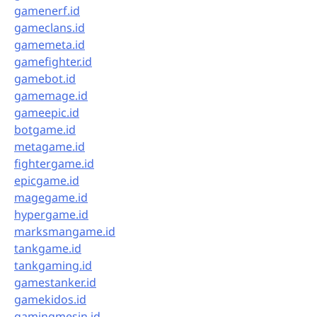
gamenerf.id
gameclans.id
gamemeta.id
gamefighter.id
gamebot.id
gamemage.id
gameepic.id
botgame.id
metagame.id
fightergame.id
epicgame.id
magegame.id
hypergame.id
marksmangame.id
tankgame.id
tankgaming.id
gamestanker.id
gamekidos.id
gamingmesin.id