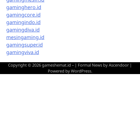
gaminghero.id
gamingcore.id
gamingindo.id
gamingdiva.id
mesingaming.id
gamingsuper.id
gamingviva.id
Copyright © 2026
gameshemat.id –
| Formal News by
Ascendoor
|
Powered by
WordPress
.