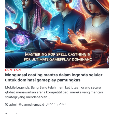
LAIN - LAIN
Menguasai casting mantra dalam legenda seluler
untuk dominasi gameplay pamungkas
Mobile Legends: Bang Bang telah memikat jutaan orang secara
global, menawarkan arena kompetitif bagi mereka yang mencari
strategi yang mendebarkan…
June 13, 2025
admin@gameshemat.id