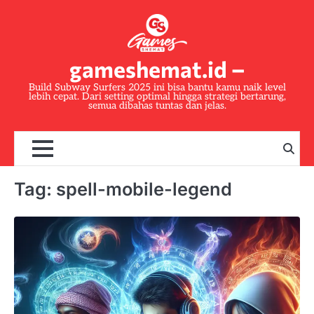
Skip
to
content
gameshemat.id –
Build Subway Surfers 2025 ini bisa bantu kamu naik level
lebih cepat. Dari setting optimal hingga strategi bertarung,
semua dibahas tuntas dan jelas.
Tag:
spell-mobile-legend