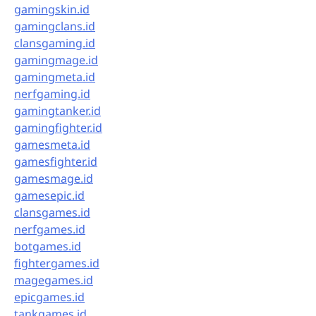
gamingskin.id
gamingclans.id
clansgaming.id
gamingmage.id
gamingmeta.id
nerfgaming.id
gamingtanker.id
gamingfighter.id
gamesmeta.id
gamesfighter.id
gamesmage.id
gamesepic.id
clansgames.id
nerfgames.id
botgames.id
fightergames.id
magegames.id
epicgames.id
tankgames.id