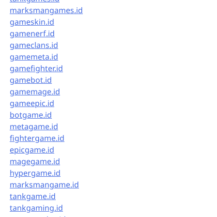
marksmangames.id
gameskin.id
gamenerf.id
gameclans.id
gamemeta.id
gamefighter.id
gamebot.id
gamemage.id
gameepic.id
botgame.id
metagame.id
fightergame.id
epicgame.id
magegame.id
hypergame.id
marksmangame.id
tankgame.id
tankgaming.id