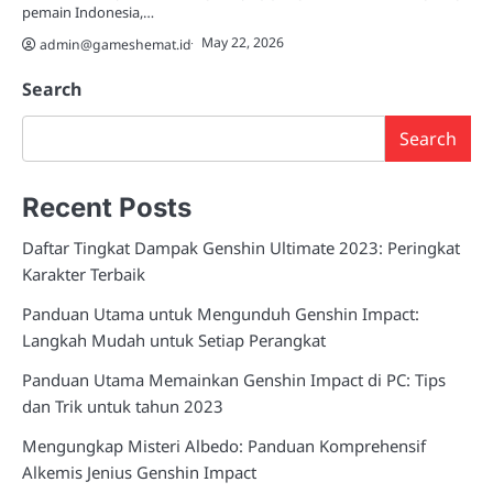
pemain Indonesia,…
May 22, 2026
admin@gameshemat.id
Search
Search
Recent Posts
Daftar Tingkat Dampak Genshin Ultimate 2023: Peringkat
Karakter Terbaik
Panduan Utama untuk Mengunduh Genshin Impact:
Langkah Mudah untuk Setiap Perangkat
Panduan Utama Memainkan Genshin Impact di PC: Tips
dan Trik untuk tahun 2023
Mengungkap Misteri Albedo: Panduan Komprehensif
Alkemis Jenius Genshin Impact