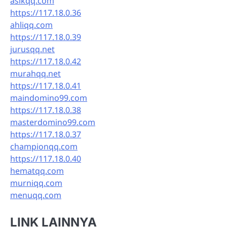
asikqq.com
https://117.18.0.36
ahliqq.com
https://117.18.0.39
jurusqq.net
https://117.18.0.42
murahqq.net
https://117.18.0.41
maindomino99.com
https://117.18.0.38
masterdomino99.com
https://117.18.0.37
championqq.com
https://117.18.0.40
hematqq.com
murniqq.com
menuqq.com
LINK LAINNYA