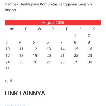
Dampak Hentai pada Komunitas Penggemar Genshin
Impact
August 2026
M
T
W
T
F
S
S
1
2
3
4
5
6
7
8
9
10
11
12
13
14
15
16
17
18
19
20
21
22
23
24
25
26
27
28
29
30
31
« Jul
LINK LAINNYA