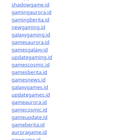
shadowgame.id
gamingaurora.id
gamingberita.id
newgaming.id
galaxygaming.id
gamesaurora.id
gamesgalaxy.id
updategaming.id
gamescosmic.id
gamesberita.id
gamesnews.id
galaxygames.id
updategames.id
gameaurora.id
gamecosmic.id
gameupdate.id
gameberita.id
auroragame.id
newgame.id