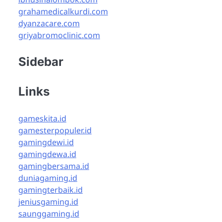
grahamedicalkurdi.com
dyanzacare.com
griyabromoclinic.com
Sidebar
Links
gameskita.id
gamesterpopuler.id
gamingdewi.id
gamingdewa.id
gamingbersama.id
duniagaming.id
gamingterbaik.id
jeniusgaming.id
saunggaming.id