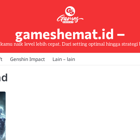
gameshemat.id –
kamu naik level lebih cepat. Dari setting optimal hingga strategi 
ft
Genshin Impact
Lain – lain
nd