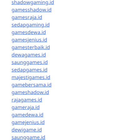
shadowgaming.id
gamesshadow.id
gamesraja.id
sedapgaming.id
gamesdewa.id
gamesjenius.id
gamesterbaik.id
dewagames.id
saunggames.id
sedapgames.id
majestigames.id
gamebersama.id
gameshadow.id
rajagames.id
gameraja.id
gamedewa.id
gamejenius.id
dewigame.id
saunggame.id