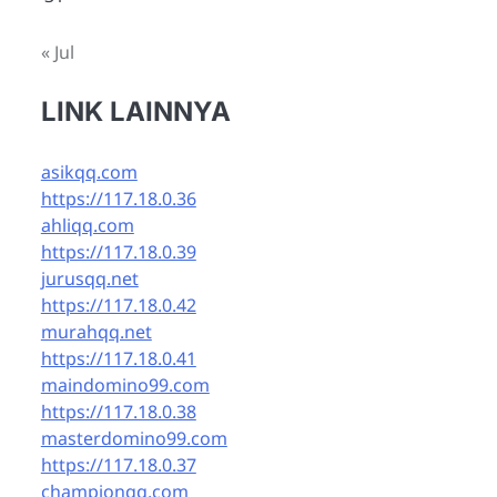
« Jul
LINK LAINNYA
asikqq.com
https://117.18.0.36
ahliqq.com
https://117.18.0.39
jurusqq.net
https://117.18.0.42
murahqq.net
https://117.18.0.41
maindomino99.com
https://117.18.0.38
masterdomino99.com
https://117.18.0.37
championqq.com