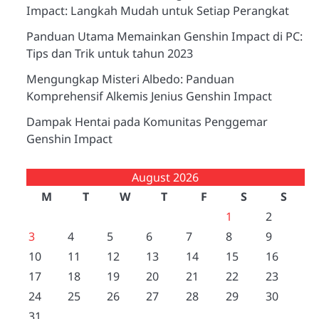
Impact: Langkah Mudah untuk Setiap Perangkat
Panduan Utama Memainkan Genshin Impact di PC:
Tips dan Trik untuk tahun 2023
Mengungkap Misteri Albedo: Panduan
Komprehensif Alkemis Jenius Genshin Impact
Dampak Hentai pada Komunitas Penggemar
Genshin Impact
August 2026
M
T
W
T
F
S
S
1
2
3
4
5
6
7
8
9
10
11
12
13
14
15
16
17
18
19
20
21
22
23
24
25
26
27
28
29
30
31