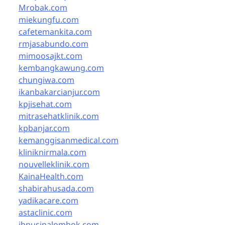
Mrobak.com
miekungfu.com
cafetemankita.com
rmjasabundo.com
mimoosajkt.com
kembangkawung.com
chungiwa.com
ikanbakarcianjur.com
kpjisehat.com
mitrasehatklinik.com
kpbanjar.com
kemanggisanmedical.com
kliniknirmala.com
nouvelleklinik.com
KainaHealth.com
shabirahusada.com
yadikacare.com
astaclinic.com
ibnusinalombok.com