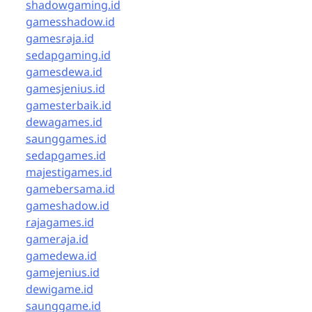
shadowgaming.id
gamesshadow.id
gamesraja.id
sedapgaming.id
gamesdewa.id
gamesjenius.id
gamesterbaik.id
dewagames.id
saunggames.id
sedapgames.id
majestigames.id
gamebersama.id
gameshadow.id
rajagames.id
gameraja.id
gamedewa.id
gamejenius.id
dewigame.id
saunggame.id