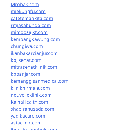
Mrobak.com
miekungfu.com
cafetemankita.com
rmjasabundo.com
mimoosajkt.com
kembangkawung.com
chungiwa.com
ikanbakarcianjur.com
kpjisehat.com
mitrasehatklinik.com
kpbanjar.com
kemanggisanmedical.com
kliniknirmala.com
nouvelleklinik.com
KainaHealth.com
shabirahusada.com
yadikacare.com
astaclinic.com
ibnusinalombok.com