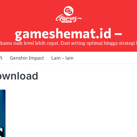
gameshemat.id –
kamu naik level lebih cepat. Dari setting optimal hingga strategi 
ft
Genshin Impact
Lain – lain
download