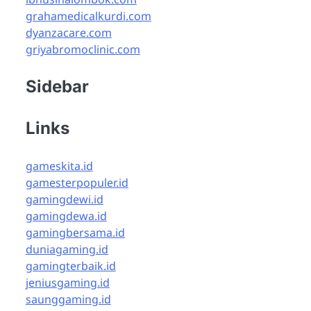
grahamedicalkurdi.com
dyanzacare.com
griyabromoclinic.com
Sidebar
Links
gameskita.id
gamesterpopuler.id
gamingdewi.id
gamingdewa.id
gamingbersama.id
duniagaming.id
gamingterbaik.id
jeniusgaming.id
saunggaming.id