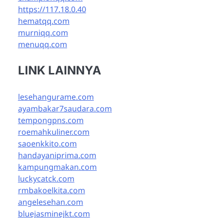
https://117.18.0.40
hematqq.com
murniqq.com
menuqq.com
LINK LAINNYA
lesehangurame.com
ayambakar7saudara.com
tempongpns.com
roemahkuliner.com
saoenkkito.com
handayaniprima.com
kampungmakan.com
luckycatck.com
rmbakoelkita.com
angelesehan.com
bluejasminejkt.com