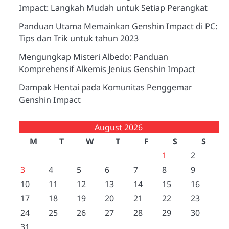
Impact: Langkah Mudah untuk Setiap Perangkat
Panduan Utama Memainkan Genshin Impact di PC:
Tips dan Trik untuk tahun 2023
Mengungkap Misteri Albedo: Panduan
Komprehensif Alkemis Jenius Genshin Impact
Dampak Hentai pada Komunitas Penggemar
Genshin Impact
August 2026
M
T
W
T
F
S
S
1
2
3
4
5
6
7
8
9
10
11
12
13
14
15
16
17
18
19
20
21
22
23
24
25
26
27
28
29
30
31