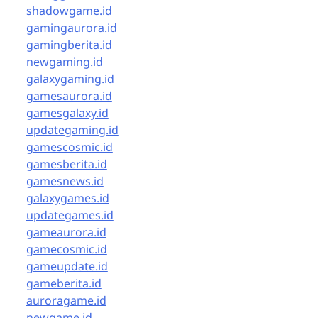
shadowgame.id
gamingaurora.id
gamingberita.id
newgaming.id
galaxygaming.id
gamesaurora.id
gamesgalaxy.id
updategaming.id
gamescosmic.id
gamesberita.id
gamesnews.id
galaxygames.id
updategames.id
gameaurora.id
gamecosmic.id
gameupdate.id
gameberita.id
auroragame.id
newgame.id