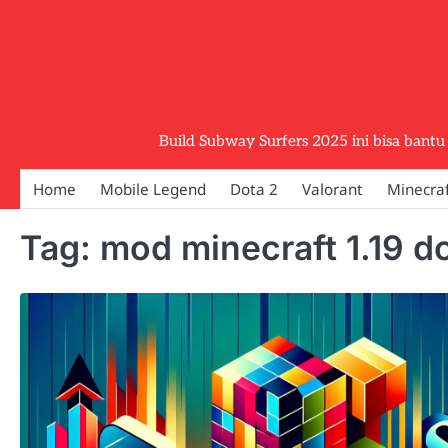
Skip
to
content
Build Subway Surfers 2025 ini bisa bantu 
Home
Mobile Legend
Dota 2
Valorant
Minecra
Tag:
mod minecraft 1.19 