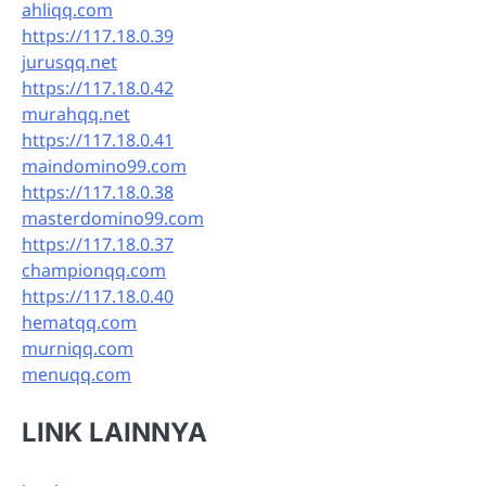
ahliqq.com
https://117.18.0.39
jurusqq.net
https://117.18.0.42
murahqq.net
https://117.18.0.41
maindomino99.com
https://117.18.0.38
masterdomino99.com
https://117.18.0.37
championqq.com
https://117.18.0.40
hematqq.com
murniqq.com
menuqq.com
LINK LAINNYA