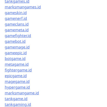
tankgames.id
marksmangames.id
gameskin.id
gamenerf.id
gameclans.id
gamemeta.id
gamefighter.id
gamebot.id
gamemage.id
gameepic.id
botgame.id
metagame.id
fightergame.id
epicgame.id
magegame.id
hypergame.id
marksmangame.id
tankgame.id
tankgaming.id