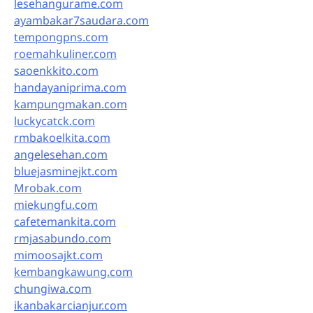
lesehangurame.com
ayambakar7saudara.com
tempongpns.com
roemahkuliner.com
saoenkkito.com
handayaniprima.com
kampungmakan.com
luckycatck.com
rmbakoelkita.com
angelesehan.com
bluejasminejkt.com
Mrobak.com
miekungfu.com
cafetemankita.com
rmjasabundo.com
mimoosajkt.com
kembangkawung.com
chungiwa.com
ikanbakarcianjur.com