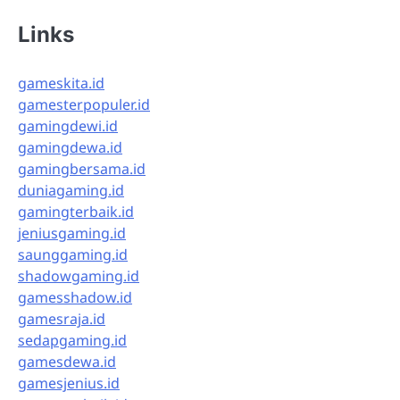
Links
gameskita.id
gamesterpopuler.id
gamingdewi.id
gamingdewa.id
gamingbersama.id
duniagaming.id
gamingterbaik.id
jeniusgaming.id
saunggaming.id
shadowgaming.id
gamesshadow.id
gamesraja.id
sedapgaming.id
gamesdewa.id
gamesjenius.id