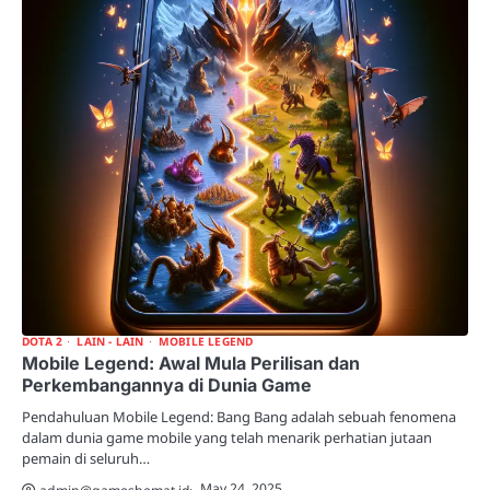
DOTA 2
LAIN - LAIN
MOBILE LEGEND
Mobile Legend: Awal Mula Perilisan dan
Perkembangannya di Dunia Game
Pendahuluan Mobile Legend: Bang Bang adalah sebuah fenomena
dalam dunia game mobile yang telah menarik perhatian jutaan
pemain di seluruh…
May 24, 2025