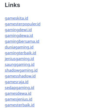
Links
gameskita.id
gamesterpopuler.id
gamingdewi.id
gamingdewa.id
gamingbersama.id
duniagaming.id
gamingterbaik.id
jeniusgaming.id
saunggaming.id
shadowgaming.id
gamesshadow.id
gamesraja.id
sedapgaming.id
gamesdewa.id
gamesjenius.id
gamesterbaik.id