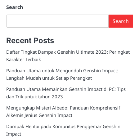
Search
Search
Recent Posts
Daftar Tingkat Dampak Genshin Ultimate 2023: Peringkat
Karakter Terbaik
Panduan Utama untuk Mengunduh Genshin Impact:
Langkah Mudah untuk Setiap Perangkat
Panduan Utama Memainkan Genshin Impact di PC: Tips
dan Trik untuk tahun 2023
Mengungkap Misteri Albedo: Panduan Komprehensif
Alkemis Jenius Genshin Impact
Dampak Hentai pada Komunitas Penggemar Genshin
Impact