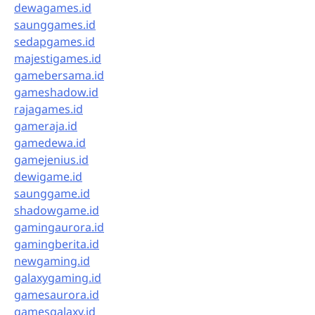
dewagames.id
saunggames.id
sedapgames.id
majestigames.id
gamebersama.id
gameshadow.id
rajagames.id
gameraja.id
gamedewa.id
gamejenius.id
dewigame.id
saunggame.id
shadowgame.id
gamingaurora.id
gamingberita.id
newgaming.id
galaxygaming.id
gamesaurora.id
gamesgalaxy.id