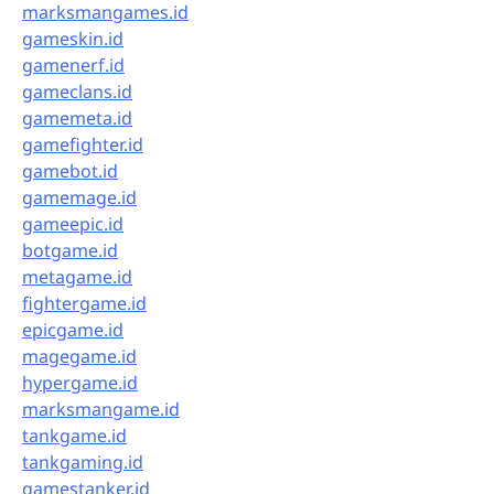
marksmangames.id
gameskin.id
gamenerf.id
gameclans.id
gamemeta.id
gamefighter.id
gamebot.id
gamemage.id
gameepic.id
botgame.id
metagame.id
fightergame.id
epicgame.id
magegame.id
hypergame.id
marksmangame.id
tankgame.id
tankgaming.id
gamestanker.id