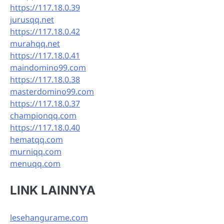
https://117.18.0.39
jurusqq.net
https://117.18.0.42
murahqq.net
https://117.18.0.41
maindomino99.com
https://117.18.0.38
masterdomino99.com
https://117.18.0.37
championqq.com
https://117.18.0.40
hematqq.com
murniqq.com
menuqq.com
LINK LAINNYA
lesehangurame.com