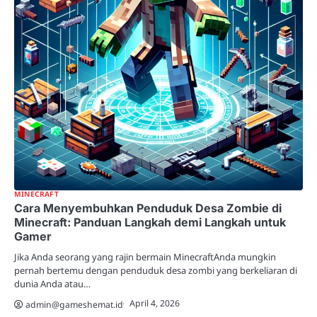
MINECRAFT
Cara Menyembuhkan Penduduk Desa Zombie di
Minecraft: Panduan Langkah demi Langkah untuk
Gamer
Jika Anda seorang yang rajin bermain MinecraftAnda mungkin
pernah bertemu dengan penduduk desa zombi yang berkeliaran di
dunia Anda atau…
April 4, 2026
admin@gameshemat.id