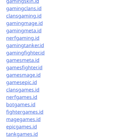
gamingskin.id
gamingclans.id
clansgaming.id
gamingmage.id
gamingmeta.id
nerfgaming.id
gamingtanker.id
gamingfighter.id
gamesmeta.id
gamesfighter.id
gamesmage.id
gamesepic.id
clansgames.id
nerfgames.id
botgames.id
fightergames.id
magegames.id
epicgames.id
tankgames.id