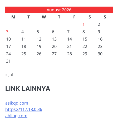
August 2026
M
T
W
T
F
S
S
1
2
3
4
5
6
7
8
9
10
11
12
13
14
15
16
17
18
19
20
21
22
23
24
25
26
27
28
29
30
31
« Jul
LINK LAINNYA
asikqq.com
https://117.18.0.36
ahliqq.com