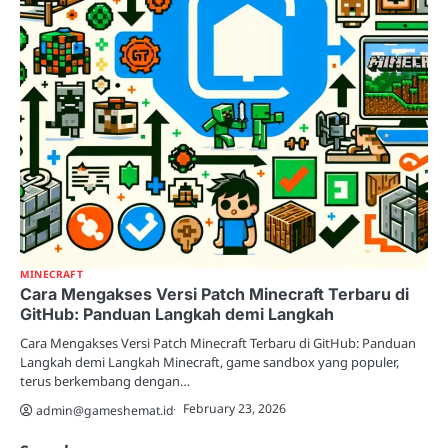
MINECRAFT
Cara Mengakses Versi Patch Minecraft Terbaru di
GitHub: Panduan Langkah demi Langkah
Cara Mengakses Versi Patch Minecraft Terbaru di GitHub: Panduan
Langkah demi Langkah Minecraft, game sandbox yang populer,
terus berkembang dengan…
February 23, 2026
admin@gameshemat.id