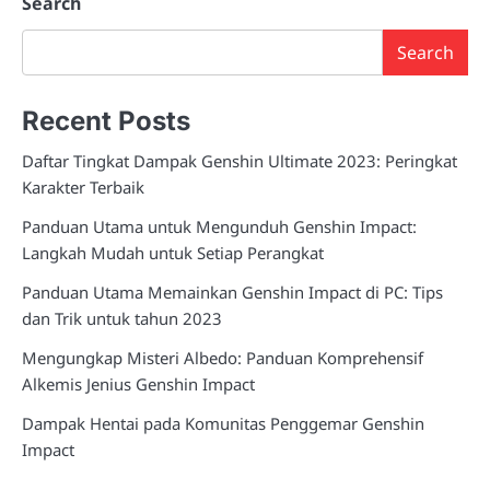
Search
Search
Recent Posts
Daftar Tingkat Dampak Genshin Ultimate 2023: Peringkat
Karakter Terbaik
Panduan Utama untuk Mengunduh Genshin Impact:
Langkah Mudah untuk Setiap Perangkat
Panduan Utama Memainkan Genshin Impact di PC: Tips
dan Trik untuk tahun 2023
Mengungkap Misteri Albedo: Panduan Komprehensif
Alkemis Jenius Genshin Impact
Dampak Hentai pada Komunitas Penggemar Genshin
Impact