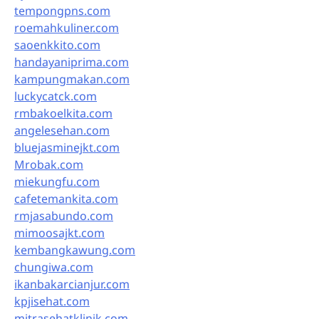
tempongpns.com
roemahkuliner.com
saoenkkito.com
handayaniprima.com
kampungmakan.com
luckycatck.com
rmbakoelkita.com
angelesehan.com
bluejasminejkt.com
Mrobak.com
miekungfu.com
cafetemankita.com
rmjasabundo.com
mimoosajkt.com
kembangkawung.com
chungiwa.com
ikanbakarcianjur.com
kpjisehat.com
mitrasehatklinik.com