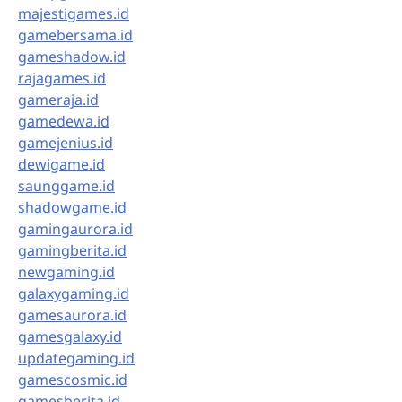
majestigames.id
gamebersama.id
gameshadow.id
rajagames.id
gameraja.id
gamedewa.id
gamejenius.id
dewigame.id
saunggame.id
shadowgame.id
gamingaurora.id
gamingberita.id
newgaming.id
galaxygaming.id
gamesaurora.id
gamesgalaxy.id
updategaming.id
gamescosmic.id
gamesberita.id