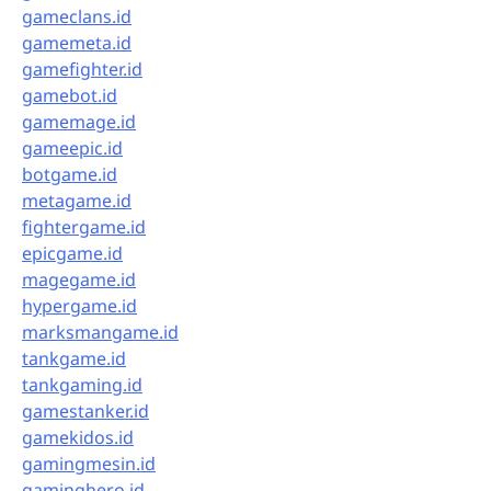
gameclans.id
gamemeta.id
gamefighter.id
gamebot.id
gamemage.id
gameepic.id
botgame.id
metagame.id
fightergame.id
epicgame.id
magegame.id
hypergame.id
marksmangame.id
tankgame.id
tankgaming.id
gamestanker.id
gamekidos.id
gamingmesin.id
gaminghero.id