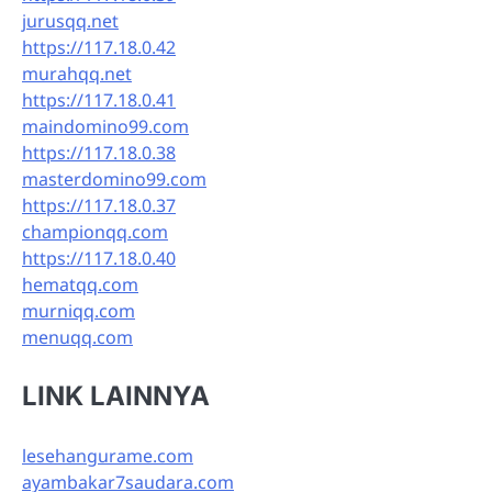
jurusqq.net
https://117.18.0.42
murahqq.net
https://117.18.0.41
maindomino99.com
https://117.18.0.38
masterdomino99.com
https://117.18.0.37
championqq.com
https://117.18.0.40
hematqq.com
murniqq.com
menuqq.com
LINK LAINNYA
lesehangurame.com
ayambakar7saudara.com