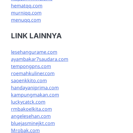
hematqq.com
murniqq.com
menuqq.com
LINK LAINNYA
lesehangurame.com
ayambakar7saudara.com
tempongpns.com
roemahkuliner.com
saoenkkito.com
handayaniprima.com
kampungmakan.com
luckycatck.com
rmbakoelkita.com
angelesehan.com
bluejasminejkt.com
Mrobak.com