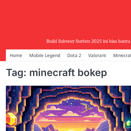
Skip
to
content
Build Subway Surfers 2025 ini bisa bantu 
Home
Mobile Legend
Dota 2
Valorant
Minecra
Tag:
minecraft bokep