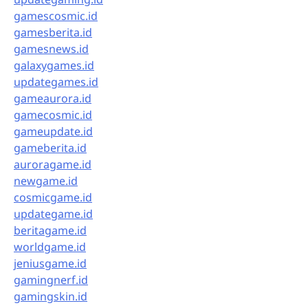
gamescosmic.id
gamesberita.id
gamesnews.id
galaxygames.id
updategames.id
gameaurora.id
gamecosmic.id
gameupdate.id
gameberita.id
auroragame.id
newgame.id
cosmicgame.id
updategame.id
beritagame.id
worldgame.id
jeniusgame.id
gamingnerf.id
gamingskin.id