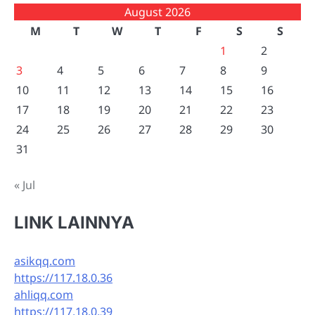
August 2026
M
T
W
T
F
S
S
1
2
3
4
5
6
7
8
9
10
11
12
13
14
15
16
17
18
19
20
21
22
23
24
25
26
27
28
29
30
31
« Jul
LINK LAINNYA
asikqq.com
https://117.18.0.36
ahliqq.com
https://117.18.0.39