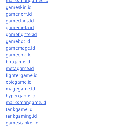
marksmangames.id
gameskin.id
gamenerf.id
gameclans.id
gamemeta.id
gamefighter.id
gamebot.id
gamemage.id
gameepic.id
botgame.id
metagame.id
fightergame.id
epicgame.id
magegame.id
hypergame.id
marksmangame.id
tankgame.id
tankgaming.id
gamestanker.id