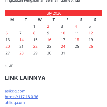
Tingkatkan Pengalaman Bermain Game Anda
July 2026
M
T
W
T
F
S
S
1
2
3
4
5
6
7
8
9
10
11
12
13
14
15
16
17
18
19
20
21
22
23
24
25
26
27
28
29
30
31
« Jun
LINK LAINNYA
asikqq.com
https://117.18.0.36
ahliqq.com