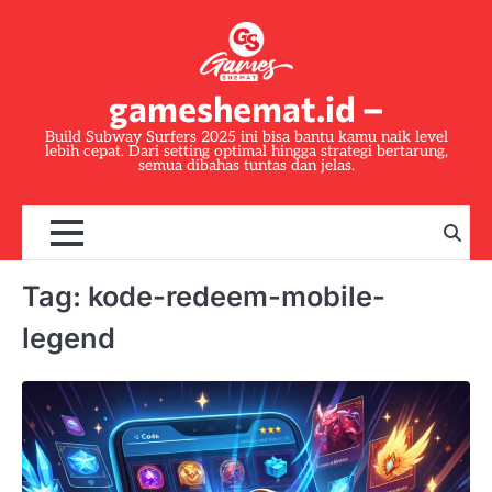
Skip
to
content
gameshemat.id –
Build Subway Surfers 2025 ini bisa bantu kamu naik level
lebih cepat. Dari setting optimal hingga strategi bertarung,
semua dibahas tuntas dan jelas.
Tag:
kode-redeem-mobile-
legend