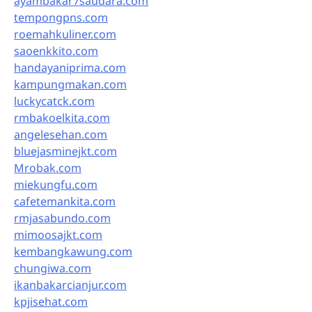
ayambakar7saudara.com
tempongpns.com
roemahkuliner.com
saoenkkito.com
handayaniprima.com
kampungmakan.com
luckycatck.com
rmbakoelkita.com
angelesehan.com
bluejasminejkt.com
Mrobak.com
miekungfu.com
cafetemankita.com
rmjasabundo.com
mimoosajkt.com
kembangkawung.com
chungiwa.com
ikanbakarcianjur.com
kpjisehat.com