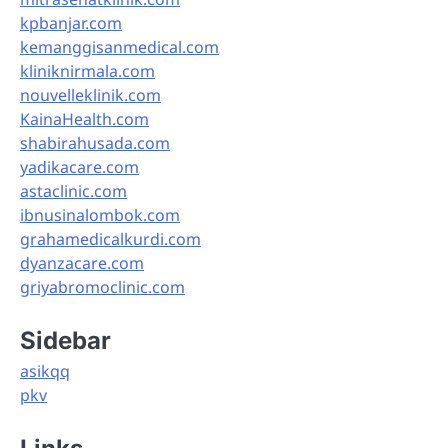
kpbanjar.com
kemanggisanmedical.com
kliniknirmala.com
nouvelleklinik.com
KainaHealth.com
shabirahusada.com
yadikacare.com
astaclinic.com
ibnusinalombok.com
grahamedicalkurdi.com
dyanzacare.com
griyabromoclinic.com
Sidebar
asikqq
pkv