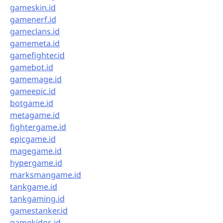
gameskin.id
gamenerf.id
gameclans.id
gamemeta.id
gamefighter.id
gamebot.id
gamemage.id
gameepic.id
botgame.id
metagame.id
fightergame.id
epicgame.id
magegame.id
hypergame.id
marksmangame.id
tankgame.id
tankgaming.id
gamestanker.id
gamekidos.id