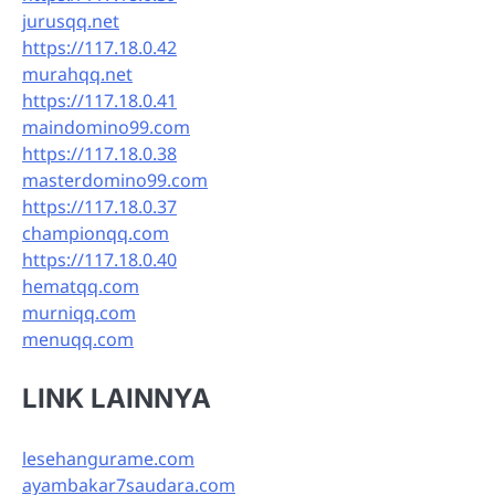
jurusqq.net
https://117.18.0.42
murahqq.net
https://117.18.0.41
maindomino99.com
https://117.18.0.38
masterdomino99.com
https://117.18.0.37
championqq.com
https://117.18.0.40
hematqq.com
murniqq.com
menuqq.com
LINK LAINNYA
lesehangurame.com
ayambakar7saudara.com