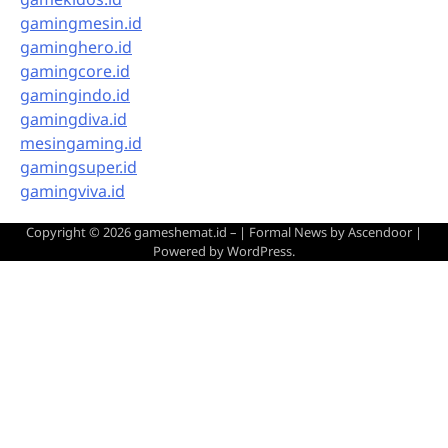
gamingmesin.id
gaminghero.id
gamingcore.id
gamingindo.id
gamingdiva.id
mesingaming.id
gamingsuper.id
gamingviva.id
Copyright © 2026
gameshemat.id –
| Formal News by
Ascendoor
|
Powered by
WordPress
.