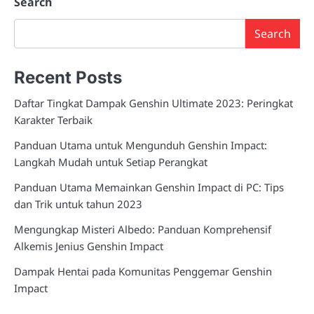
Search
Search
Recent Posts
Daftar Tingkat Dampak Genshin Ultimate 2023: Peringkat
Karakter Terbaik
Panduan Utama untuk Mengunduh Genshin Impact:
Langkah Mudah untuk Setiap Perangkat
Panduan Utama Memainkan Genshin Impact di PC: Tips
dan Trik untuk tahun 2023
Mengungkap Misteri Albedo: Panduan Komprehensif
Alkemis Jenius Genshin Impact
Dampak Hentai pada Komunitas Penggemar Genshin
Impact