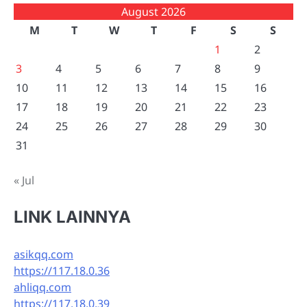
August 2026
M
T
W
T
F
S
S
1
2
3
4
5
6
7
8
9
10
11
12
13
14
15
16
17
18
19
20
21
22
23
24
25
26
27
28
29
30
31
« Jul
LINK LAINNYA
asikqq.com
https://117.18.0.36
ahliqq.com
https://117.18.0.39