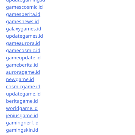
gamescosmic.id
gamesberita.id
gamesnews.id
galaxygames.id
updategames.id
gameaurora.id
gamecosmic.id
gameupdate.id
gameberita.id
auroragame.id
newgame.id
cosmicgame.id
updategame.id
beritagame.id
worldgame.id
jeniusgame.id
gamingnerf.id
gamingskin.id