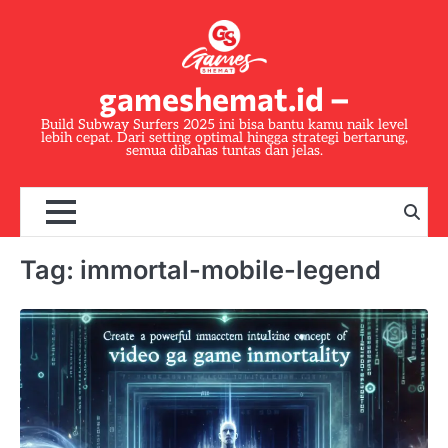
Skip
to
content
gameshemat.id –
Build Subway Surfers 2025 ini bisa bantu kamu naik level
lebih cepat. Dari setting optimal hingga strategi bertarung,
semua dibahas tuntas dan jelas.
Tag:
immortal-mobile-legend