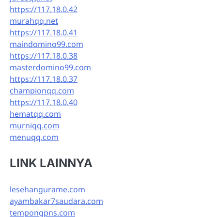
https://117.18.0.42
murahqq.net
https://117.18.0.41
maindomino99.com
https://117.18.0.38
masterdomino99.com
https://117.18.0.37
championqq.com
https://117.18.0.40
hematqq.com
murniqq.com
menuqq.com
LINK LAINNYA
lesehangurame.com
ayambakar7saudara.com
tempongpns.com