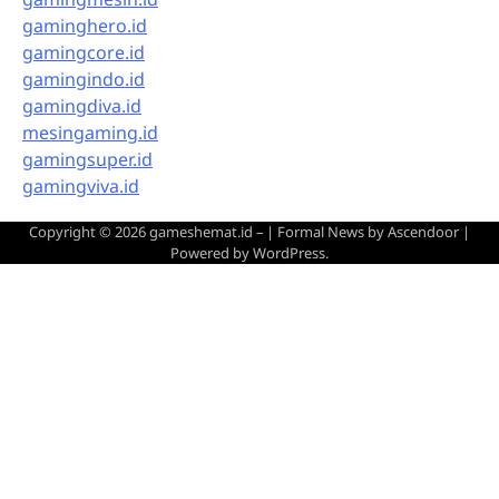
gaminghero.id
gamingcore.id
gamingindo.id
gamingdiva.id
mesingaming.id
gamingsuper.id
gamingviva.id
Copyright © 2026
gameshemat.id –
| Formal News by
Ascendoor
|
Powered by
WordPress
.