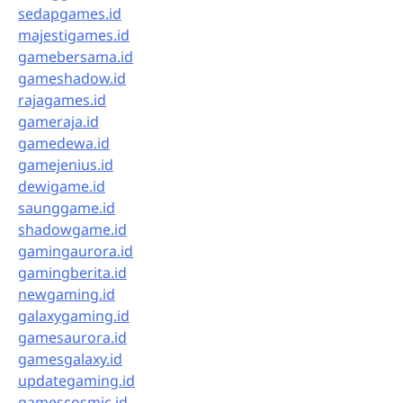
sedapgames.id
majestigames.id
gamebersama.id
gameshadow.id
rajagames.id
gameraja.id
gamedewa.id
gamejenius.id
dewigame.id
saunggame.id
shadowgame.id
gamingaurora.id
gamingberita.id
newgaming.id
galaxygaming.id
gamesaurora.id
gamesgalaxy.id
updategaming.id
gamescosmic.id