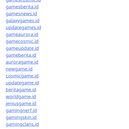
gamesberita.id
gamesnews.id
galaxygames.id
updategames.id
gameaurora.id
gamecosmic.id
gameupdate.id
gameberita.id
auroragame.id
newgame.id
cosmicgame.id
updategame.id
beritagame.id
worldgame.id
jeniusgame.id
gamingnerf.id
gamingskin.id
gamingclans.id