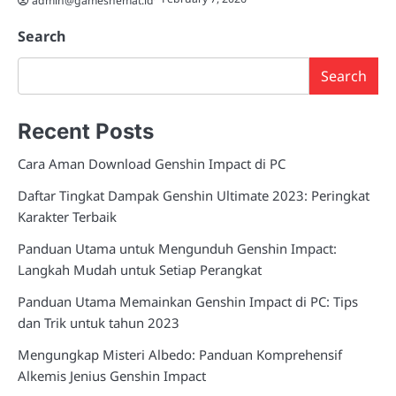
admin@gameshemat.id
Search
Search
Recent Posts
Cara Aman Download Genshin Impact di PC
Daftar Tingkat Dampak Genshin Ultimate 2023: Peringkat
Karakter Terbaik
Panduan Utama untuk Mengunduh Genshin Impact:
Langkah Mudah untuk Setiap Perangkat
Panduan Utama Memainkan Genshin Impact di PC: Tips
dan Trik untuk tahun 2023
Mengungkap Misteri Albedo: Panduan Komprehensif
Alkemis Jenius Genshin Impact