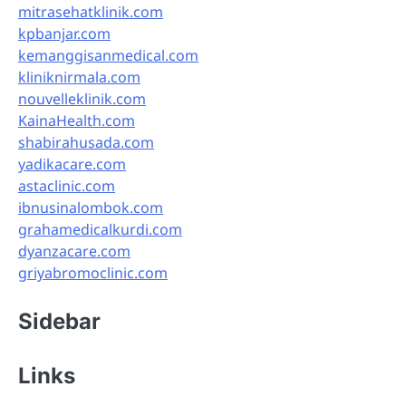
mitrasehatklinik.com
kpbanjar.com
kemanggisanmedical.com
kliniknirmala.com
nouvelleklinik.com
KainaHealth.com
shabirahusada.com
yadikacare.com
astaclinic.com
ibnusinalombok.com
grahamedicalkurdi.com
dyanzacare.com
griyabromoclinic.com
Sidebar
Links