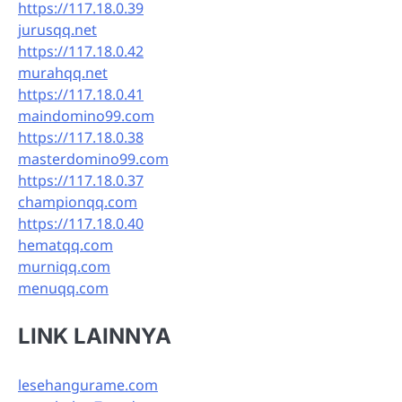
https://117.18.0.39
jurusqq.net
https://117.18.0.42
murahqq.net
https://117.18.0.41
maindomino99.com
https://117.18.0.38
masterdomino99.com
https://117.18.0.37
championqq.com
https://117.18.0.40
hematqq.com
murniqq.com
menuqq.com
LINK LAINNYA
lesehangurame.com