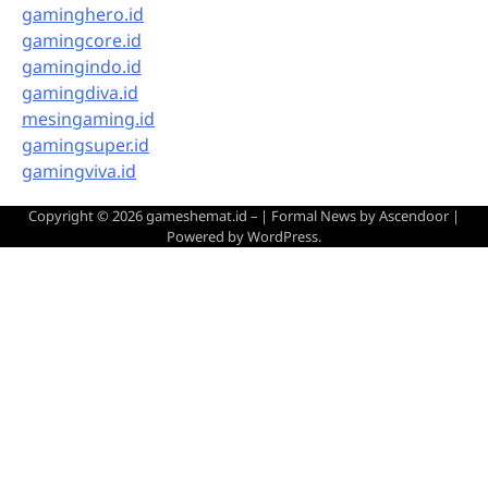
gaminghero.id
gamingcore.id
gamingindo.id
gamingdiva.id
mesingaming.id
gamingsuper.id
gamingviva.id
Copyright © 2026
gameshemat.id –
| Formal News by
Ascendoor
|
Powered by
WordPress
.