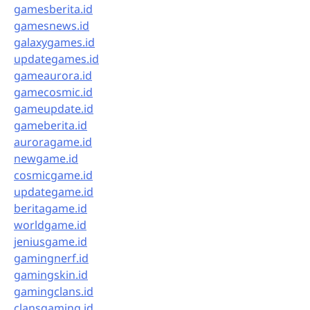
gamesberita.id
gamesnews.id
galaxygames.id
updategames.id
gameaurora.id
gamecosmic.id
gameupdate.id
gameberita.id
auroragame.id
newgame.id
cosmicgame.id
updategame.id
beritagame.id
worldgame.id
jeniusgame.id
gamingnerf.id
gamingskin.id
gamingclans.id
clansgaming.id