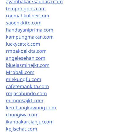
ayambakar7saudara.com
tempongpns.com
roemahkuliner.com
saoenkkito.com
handayaniprima.com
kampungmakan.com
luckycatck.com
rmbakoelkita.com
angelesehan.com
bluejasminejkt.com
Mrobak.com
miekungfu.com
cafetemankita.com
rmjasabundo.com
mimoosajkt.com
kembangkawung.com
chungiwa.com
ikanbakarcianjur.com
kpjisehat.com