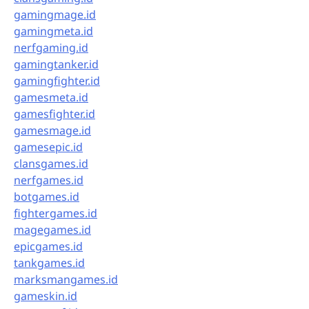
gamingmage.id
gamingmeta.id
nerfgaming.id
gamingtanker.id
gamingfighter.id
gamesmeta.id
gamesfighter.id
gamesmage.id
gamesepic.id
clansgames.id
nerfgames.id
botgames.id
fightergames.id
magegames.id
epicgames.id
tankgames.id
marksmangames.id
gameskin.id