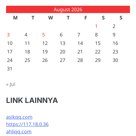
August 2026
M
T
W
T
F
S
S
1
2
3
4
5
6
7
8
9
10
11
12
13
14
15
16
17
18
19
20
21
22
23
24
25
26
27
28
29
30
31
« Jul
LINK LAINNYA
asikqq.com
https://117.18.0.36
ahliqq.com