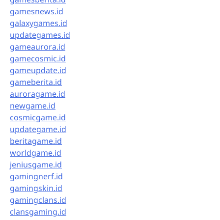
gamesnews.id
galaxygames.id
updategames.id
gameaurora.id
gamecosmic.id
gameupdate.id
gameberita.id
auroragame.id
newgame.id
cosmicgame.id
updategame.id
beritagame.id
worldgame.id
jeniusgame.id
gamingnerf.id
gamingskin.id
gamingclans.id
clansgaming.id