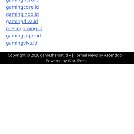
gamingcore.id
gamingindo.id
gamingdiva.id
mesingaming.id
gamingsuper.id
gamingviva.id
Copyright © 2026
gameshemat.id –
| Formal News by
Ascendoor
|
Powered by
WordPress
.