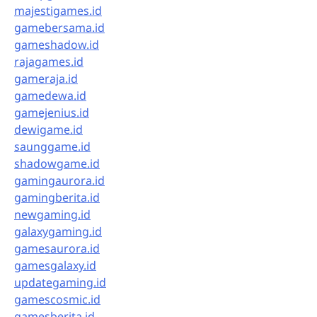
majestigames.id
gamebersama.id
gameshadow.id
rajagames.id
gameraja.id
gamedewa.id
gamejenius.id
dewigame.id
saunggame.id
shadowgame.id
gamingaurora.id
gamingberita.id
newgaming.id
galaxygaming.id
gamesaurora.id
gamesgalaxy.id
updategaming.id
gamescosmic.id
gamesberita.id