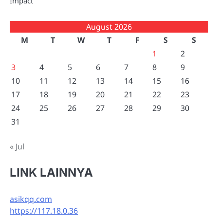
Impact
August 2026
M
T
W
T
F
S
S
1
2
3
4
5
6
7
8
9
10
11
12
13
14
15
16
17
18
19
20
21
22
23
24
25
26
27
28
29
30
31
« Jul
LINK LAINNYA
asikqq.com
https://117.18.0.36