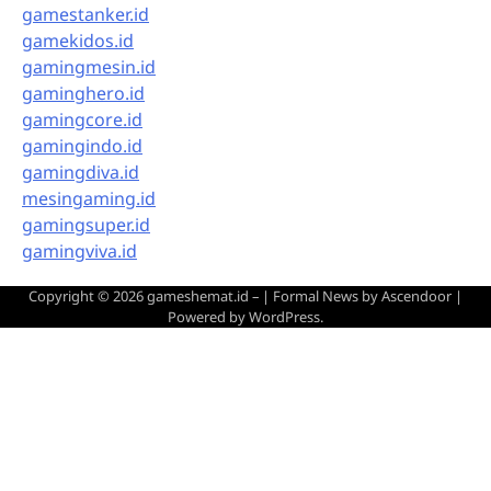
gamestanker.id
gamekidos.id
gamingmesin.id
gaminghero.id
gamingcore.id
gamingindo.id
gamingdiva.id
mesingaming.id
gamingsuper.id
gamingviva.id
Copyright © 2026
gameshemat.id –
| Formal News by
Ascendoor
|
Powered by
WordPress
.