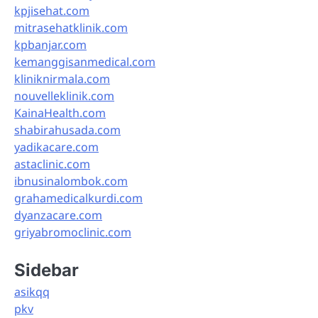
kpjisehat.com
mitrasehatklinik.com
kpbanjar.com
kemanggisanmedical.com
kliniknirmala.com
nouvelleklinik.com
KainaHealth.com
shabirahusada.com
yadikacare.com
astaclinic.com
ibnusinalombok.com
grahamedicalkurdi.com
dyanzacare.com
griyabromoclinic.com
Sidebar
asikqq
pkv