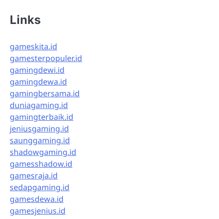
Links
gameskita.id
gamesterpopuler.id
gamingdewi.id
gamingdewa.id
gamingbersama.id
duniagaming.id
gamingterbaik.id
jeniusgaming.id
saunggaming.id
shadowgaming.id
gamesshadow.id
gamesraja.id
sedapgaming.id
gamesdewa.id
gamesjenius.id