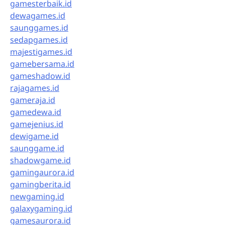
gamesterbaik.id
dewagames.id
saunggames.id
sedapgames.id
majestigames.id
gamebersama.id
gameshadow.id
rajagames.id
gameraja.id
gamedewa.id
gamejenius.id
dewigame.id
saunggame.id
shadowgame.id
gamingaurora.id
gamingberita.id
newgaming.id
galaxygaming.id
gamesaurora.id