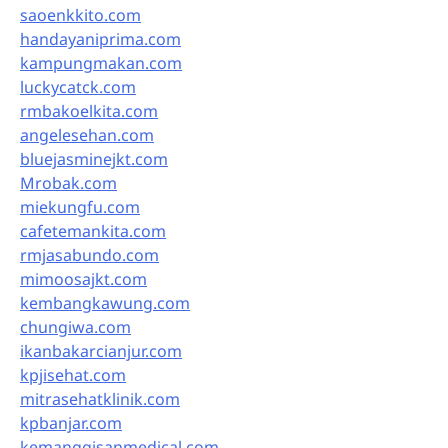
saoenkkito.com
handayaniprima.com
kampungmakan.com
luckycatck.com
rmbakoelkita.com
angelesehan.com
bluejasminejkt.com
Mrobak.com
miekungfu.com
cafetemankita.com
rmjasabundo.com
mimoosajkt.com
kembangkawung.com
chungiwa.com
ikanbakarcianjur.com
kpjisehat.com
mitrasehatklinik.com
kpbanjar.com
kemanggisanmedical.com