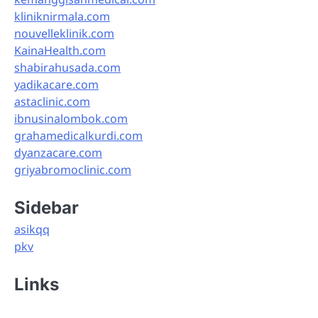
kliniknirmala.com
nouvelleklinik.com
KainaHealth.com
shabirahusada.com
yadikacare.com
astaclinic.com
ibnusinalombok.com
grahamedicalkurdi.com
dyanzacare.com
griyabromoclinic.com
Sidebar
asikqq
pkv
Links