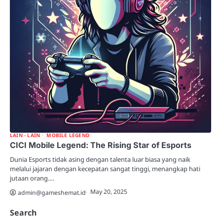
LAIN - LAIN
MOBILE LEGEND
CICI Mobile Legend: The Rising Star of Esports
Dunia Esports tidak asing dengan talenta luar biasa yang naik
melalui jajaran dengan kecepatan sangat tinggi, menangkap hati
jutaan orang.…
May 20, 2025
admin@gameshemat.id
Search