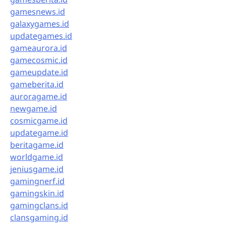
gamesnews.id
galaxygames.id
updategames.id
gameaurora.id
gamecosmic.id
gameupdate.id
gameberita.id
auroragame.id
newgame.id
cosmicgame.id
updategame.id
beritagame.id
worldgame.id
jeniusgame.id
gamingnerf.id
gamingskin.id
gamingclans.id
clansgaming.id