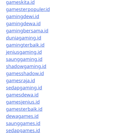
gameskita.id
gamesterpopuler.id
gamingdewi.id
gamingdewa.id
gamingbersama.id
duniagaming.id
gamingterbaik.id
jeniusgaming.id
saunggaming.id
shadowgaming.id
gamesshadow.id
gamesraja.id
sedapgaming.id
gamesdewa.id
gamesjenius.id
gamesterbaik.id
dewagames.id
saunggames.id
sedapgames.id