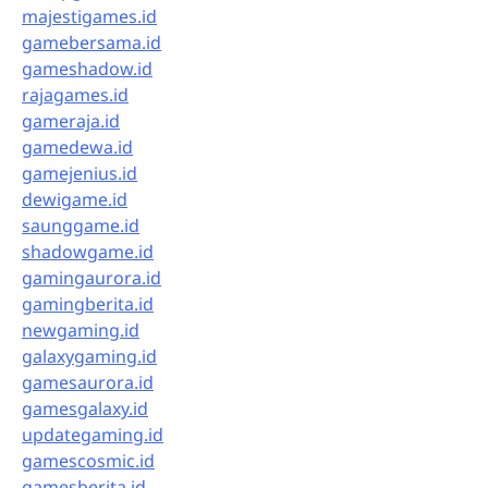
majestigames.id
gamebersama.id
gameshadow.id
rajagames.id
gameraja.id
gamedewa.id
gamejenius.id
dewigame.id
saunggame.id
shadowgame.id
gamingaurora.id
gamingberita.id
newgaming.id
galaxygaming.id
gamesaurora.id
gamesgalaxy.id
updategaming.id
gamescosmic.id
gamesberita.id