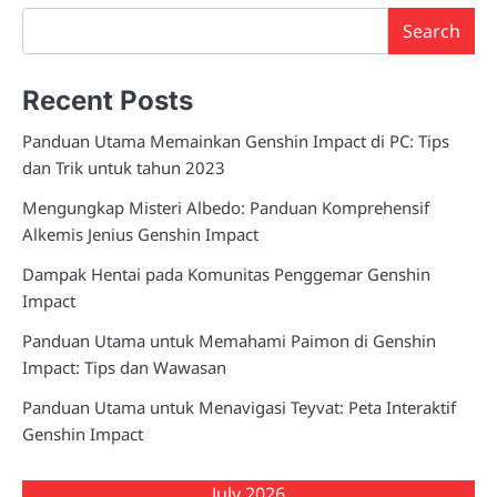
Search
Recent Posts
Panduan Utama Memainkan Genshin Impact di PC: Tips
dan Trik untuk tahun 2023
Mengungkap Misteri Albedo: Panduan Komprehensif
Alkemis Jenius Genshin Impact
Dampak Hentai pada Komunitas Penggemar Genshin
Impact
Panduan Utama untuk Memahami Paimon di Genshin
Impact: Tips dan Wawasan
Panduan Utama untuk Menavigasi Teyvat: Peta Interaktif
Genshin Impact
July 2026