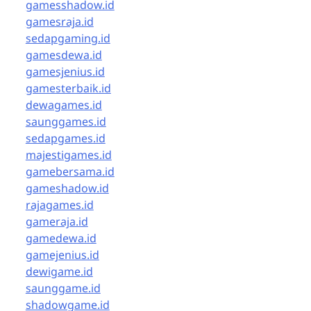
gamesshadow.id
gamesraja.id
sedapgaming.id
gamesdewa.id
gamesjenius.id
gamesterbaik.id
dewagames.id
saunggames.id
sedapgames.id
majestigames.id
gamebersama.id
gameshadow.id
rajagames.id
gameraja.id
gamedewa.id
gamejenius.id
dewigame.id
saunggame.id
shadowgame.id