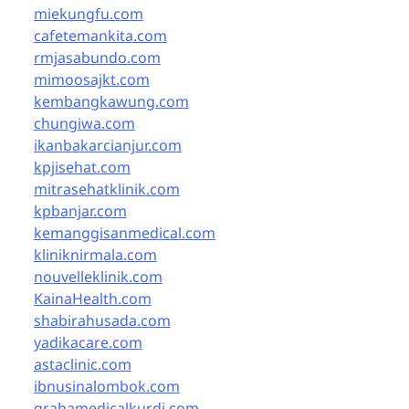
miekungfu.com
cafetemankita.com
rmjasabundo.com
mimoosajkt.com
kembangkawung.com
chungiwa.com
ikanbakarcianjur.com
kpjisehat.com
mitrasehatklinik.com
kpbanjar.com
kemanggisanmedical.com
kliniknirmala.com
nouvelleklinik.com
KainaHealth.com
shabirahusada.com
yadikacare.com
astaclinic.com
ibnusinalombok.com
grahamedicalkurdi.com