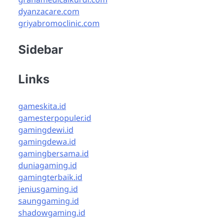
dyanzacare.com
griyabromoclinic.com
Sidebar
Links
gameskita.id
gamesterpopuler.id
gamingdewi.id
gamingdewa.id
gamingbersama.id
duniagaming.id
gamingterbaik.id
jeniusgaming.id
saunggaming.id
shadowgaming.id