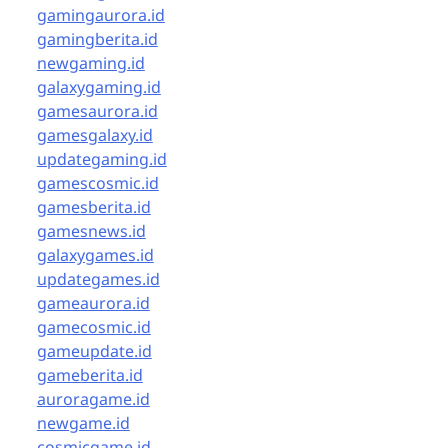
gamingaurora.id
gamingberita.id
newgaming.id
galaxygaming.id
gamesaurora.id
gamesgalaxy.id
updategaming.id
gamescosmic.id
gamesberita.id
gamesnews.id
galaxygames.id
updategames.id
gameaurora.id
gamecosmic.id
gameupdate.id
gameberita.id
auroragame.id
newgame.id
cosmicgame.id