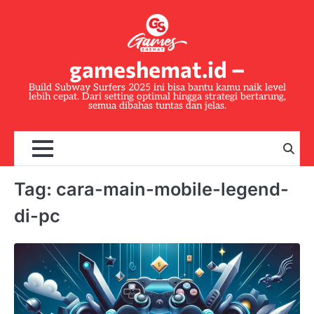
Skip
to
content
gameshemat.id –
Build Subway Surfers 2025 ini bisa bantu kamu naik level
lebih cepat. Dari setting optimal hingga strategi bertarung,
semua dibahas tuntas dan jelas.
Tag:
cara-main-mobile-legend-
di-pc