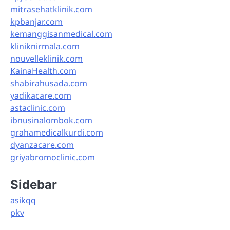
mitrasehatklinik.com
kpbanjar.com
kemanggisanmedical.com
kliniknirmala.com
nouvelleklinik.com
KainaHealth.com
shabirahusada.com
yadikacare.com
astaclinic.com
ibnusinalombok.com
grahamedicalkurdi.com
dyanzacare.com
griyabromoclinic.com
Sidebar
asikqq
pkv