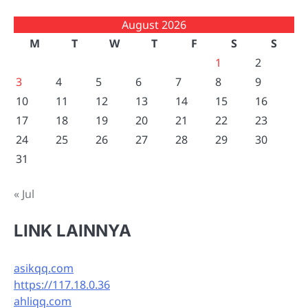
August 2026
M
T
W
T
F
S
S
1
2
3
4
5
6
7
8
9
10
11
12
13
14
15
16
17
18
19
20
21
22
23
24
25
26
27
28
29
30
31
« Jul
LINK LAINNYA
asikqq.com
https://117.18.0.36
ahliqq.com