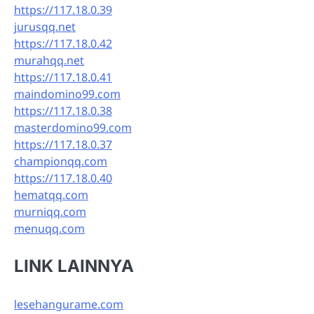
https://117.18.0.39
jurusqq.net
https://117.18.0.42
murahqq.net
https://117.18.0.41
maindomino99.com
https://117.18.0.38
masterdomino99.com
https://117.18.0.37
championqq.com
https://117.18.0.40
hematqq.com
murniqq.com
menuqq.com
LINK LAINNYA
lesehangurame.com