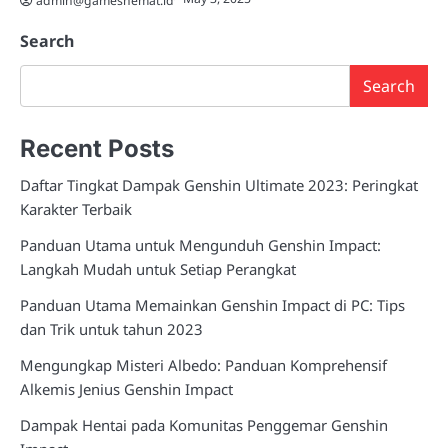
admin@gameshemat.id
Search
Search
Recent Posts
Daftar Tingkat Dampak Genshin Ultimate 2023: Peringkat
Karakter Terbaik
Panduan Utama untuk Mengunduh Genshin Impact:
Langkah Mudah untuk Setiap Perangkat
Panduan Utama Memainkan Genshin Impact di PC: Tips
dan Trik untuk tahun 2023
Mengungkap Misteri Albedo: Panduan Komprehensif
Alkemis Jenius Genshin Impact
Dampak Hentai pada Komunitas Penggemar Genshin