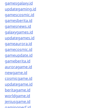
gamesgalaxy.id
updategaming.id
gamescosmic.id
gamesberita.id
gamesnews.id
galaxygames.id
updategames.id
gameaurora.id
gamecosmic.id
gameupdate.id
gameberita.id
auroragame.id
newgame.id
cosmicgame.id
updategame.id
beritagame.id
worldgame.id
jeniusgame.id
gamingnerf.id