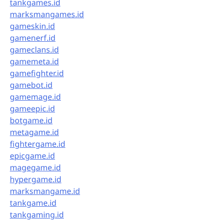
tankgames.id
marksmangames.id
gameskin.id
gamenerf.id
gameclans.id
gamemeta.id
gamefighter.id
gamebot.id
gamemage.id
gameepic.id
botgame.id
metagame.id
fightergame.id
epicgame.id
magegame.id
hypergame.id
marksmangame.id
tankgame.id
tankgaming.id