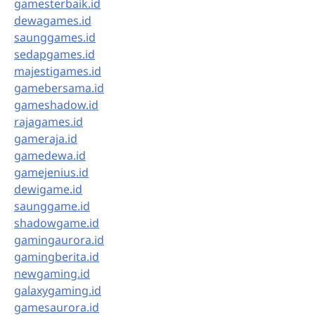
gamesterbaik.id
dewagames.id
saunggames.id
sedapgames.id
majestigames.id
gamebersama.id
gameshadow.id
rajagames.id
gameraja.id
gamedewa.id
gamejenius.id
dewigame.id
saunggame.id
shadowgame.id
gamingaurora.id
gamingberita.id
newgaming.id
galaxygaming.id
gamesaurora.id